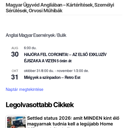
Magyar Ügyvéd Angliában – Kártérítések, Személyi
Sérülések, Orvosi Műhibák
Angliai Magyar Események / Bulik
6:00 du.
AUG
30
HAJÓRA FEL CORONITA! – AZ ELSŐ EXKLUZÍV
ÉJSZAKA A VIZEN 5 órán át
október 31/8:00 du.
-
november 1/3:00 de.
OKT
31
Mirigyek a színpadon – Retro Est
Naptár megtekintése
Legolvasottabb Cikkek
Settled status 2026: amit MINDEN kint élő
magyarnak tudnia kell a legújabb Home