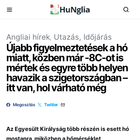
Angliai hírek
Utazás, Időjárás
Újabb figyelmeztetések a hó
miatt, közben már -8C-ot is
mértek és egyre több helyen
havazik a szigetországban –
itt van, hol várható még
Megosztás
Twitter
Az Egyesült Királyság több részén is esett hó
mostanra, miközben a hőmérséklet