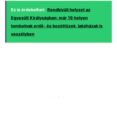
Ez is érdekelhet:
Rendkívüli helyzet az
Egyesült Királyságban: már 19 helyen
tombolnak erdő- és bozóttüzek, lakóházak is
veszélyben