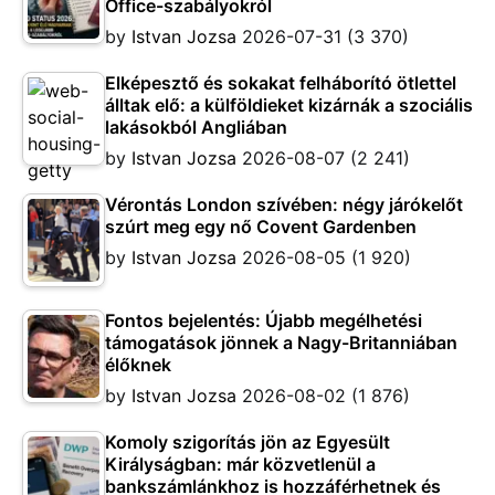
Office-szabályokról
by
Istvan Jozsa
2026-07-31
(3 370)
Elképesztő és sokakat felháborító ötlettel
álltak elő: a külföldieket kizárnák a szociális
lakásokból Angliában
by
Istvan Jozsa
2026-08-07
(2 241)
Vérontás London szívében: négy járókelőt
szúrt meg egy nő Covent Gardenben
by
Istvan Jozsa
2026-08-05
(1 920)
Fontos bejelentés: Újabb megélhetési
támogatások jönnek a Nagy-Britanniában
élőknek
by
Istvan Jozsa
2026-08-02
(1 876)
Komoly szigorítás jön az Egyesült
Királyságban: már közvetlenül a
bankszámlánkhoz is hozzáférhetnek és