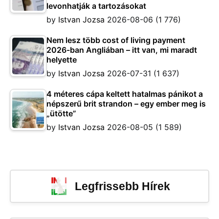
levonhatják a tartozásokat
by
Istvan Jozsa
2026-08-06
(1 776)
Nem lesz több cost of living payment
2026-ban Angliában – itt van, mi maradt
helyette
by
Istvan Jozsa
2026-07-31
(1 637)
4 méteres cápa keltett hatalmas pánikot a
népszerű brit strandon – egy ember meg is
„ütötte”
by
Istvan Jozsa
2026-08-05
(1 589)
Legfrissebb Hírek