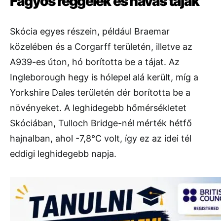
Fagyos reggelek és havas tájak
Skócia egyes részein, például Braemar
közelében és a Corgarff területén, illetve az
A939-es úton, hó borította be a tájat. Az
Ingleborough hegy is hólepel alá került, míg a
Yorkshire Dales területén dér borította be a
növényeket. A leghidegebb hőmérsékletet
Skóciában, Tulloch Bridge-nél mérték hétfő
hajnalban, ahol -7,8°C volt, így ez az idei tél
eddigi leghidegebb napja.