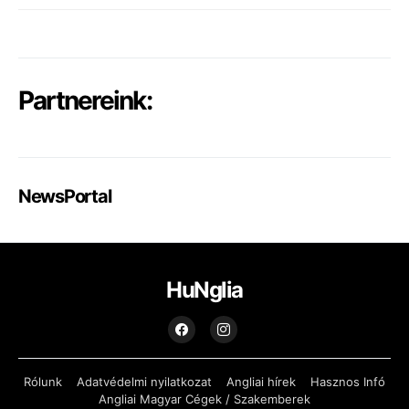
Partnereink:
NewsPortal
HuNglia
Rólunk
Adatvédelmi nyilatkozat
Angliai hírek
Hasznos Infó
Angliai Magyar Cégek / Szakemberek