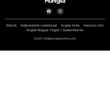
HuNglia
Rólunk
Adatvédelmi nyilatkozat
Angliai hírek
Hasznos Infó
Angliai Magyar Cégek / Szakemberek
Email: info@hungliaonline.com