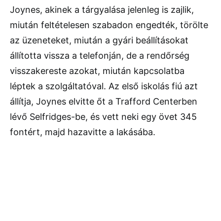
Joynes, akinek a tárgyalása jelenleg is zajlik,
miután feltételesen szabadon engedték, törölte
az üzeneteket, miután a gyári beállításokat
állította vissza a telefonján, de a rendőrség
visszakereste azokat, miután kapcsolatba
léptek a szolgáltatóval. Az első iskolás fiú azt
állítja, Joynes elvitte őt a Trafford Centerben
lévő Selfridges-be, és vett neki egy övet 345
fontért, majd hazavitte a lakásába.