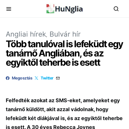
Angliai hírek
Bulvár hír
Több tanulóval is lefeküdt egy
tanárnő Angliában, és az
egyiktől teherbe is esett
Megosztás
Twitter
Felfedték azokat az SMS-eket, amelyeket egy
tanárnő küldött, akit azzal vádolnak, hogy
lefeküdt két diákjával is, és az egyiktől teherbe
is esett. A 30 éves Rebecca Joynes