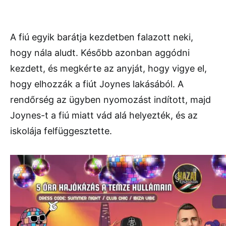
A fiú egyik barátja kezdetben falazott neki,
hogy nála aludt. Később azonban aggódni
kezdett, és megkérte az anyját, hogy vigye el,
hogy elhozzák a fiút Joynes lakásából. A
rendőrség az ügyben nyomozást indított, majd
Joynes-t a fiú miatt vád alá helyezték, és az
iskolája felfüggesztette.