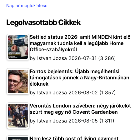
Naptár megtekintése
Legolvasottabb Cikkek
Settled status 2026: amit MINDEN kint élő
magyarnak tudnia kell a legújabb Home
Office-szabályokról
by
Istvan Jozsa
2026-07-31
(3 286)
Fontos bejelentés: Újabb megélhetési
támogatások jönnek a Nagy-Britanniában
élőknek
by
Istvan Jozsa
2026-08-02
(1 857)
Vérontás London szívében: négy járókelőt
szúrt meg egy nő Covent Gardenben
by
Istvan Jozsa
2026-08-05
(1 811)
Nem lesz több cost of living payment