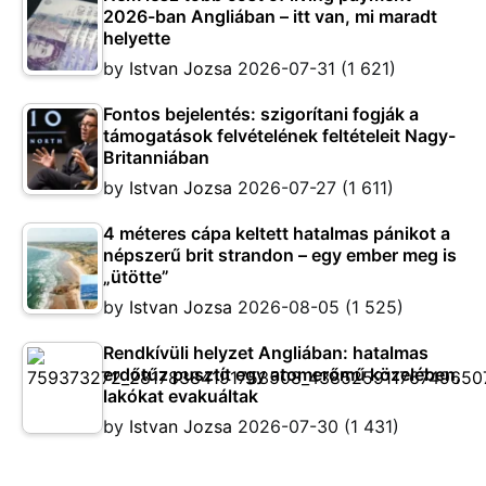
2026-ban Angliában – itt van, mi maradt
helyette
by
Istvan Jozsa
2026-07-31
(1 621)
Fontos bejelentés: szigorítani fogják a
támogatások felvételének feltételeit Nagy-
Britanniában
by
Istvan Jozsa
2026-07-27
(1 611)
4 méteres cápa keltett hatalmas pánikot a
népszerű brit strandon – egy ember meg is
„ütötte”
by
Istvan Jozsa
2026-08-05
(1 525)
Rendkívüli helyzet Angliában: hatalmas
erdőtűz pusztít egy atomerőmű közelében,
lakókat evakuáltak
by
Istvan Jozsa
2026-07-30
(1 431)