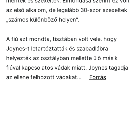
mentek és szexeltek. Elmondása szerint ez volt
az első alkalom, de legalább 30-szor szexeltek
„számos különböző helyen”.
A fiú azt mondta, tisztában volt vele, hogy
Joynes-t letartóztatták és szabadlábra
helyezték az osztályban mellette ülő másik
fiúval kapcsolatos vádak miatt. Joynes tagadja
az ellene felhozott vádakat…
Forrás