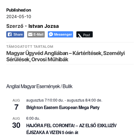
Published on
2024-05-10
Szerző -
Istvan Jozsa
E-Mail
Messenger
Post
Share
TÁMOGATOTT TARTALOM
Magyar Ügyvéd Angliában – Kártérítések, Személyi
Sérülések, Orvosi Műhibák
Angliai Magyar Események / Bulik
augusztus 7/10:00 du.
-
augusztus 8/4:00 de.
AUG
7
Brighton Eastern European Mega Party
6:00 du.
AUG
30
HAJÓRA FEL CORONITA! – AZ ELSŐ EXKLUZÍV
ÉJSZAKA A VIZEN 5 órán át