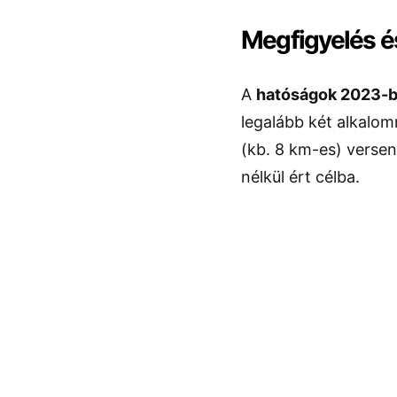
Megfigyelés és
A
hatóságok 2023-ba
legalább két alkalom
(kb. 8 km-es) verseny
nélkül ért célba.