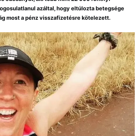
jogosulatlanul azáltal, hogy eltúlozta betegsége
ág most a pénz visszafizetésre kötelezett.