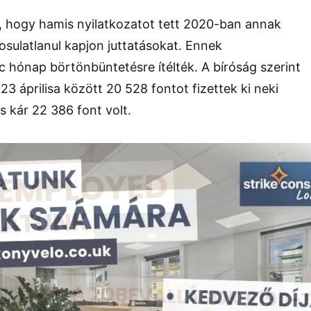
 hogy hamis nyilatkozatot tett 2020-ban annak
sulatlanul kapjon juttatásokat. Ennek
 hónap börtönbüntetésre ítélték. A bíróság szerint
3 áprilisa között 20 528 fontot fizettek ki neki
es kár 22 386 font volt.