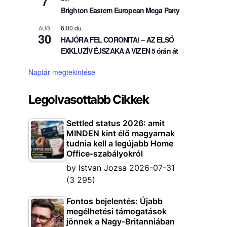
7
Brighton Eastern European Mega Party
6:00 du.
AUG
30
HAJÓRA FEL CORONITA! – AZ ELSŐ
EXKLUZÍV ÉJSZAKA A VIZEN 5 órán át
Naptár megtekintése
Legolvasottabb Cikkek
Settled status 2026: amit
MINDEN kint élő magyarnak
tudnia kell a legújabb Home
Office-szabályokról
by
Istvan Jozsa
2026-07-31
(3 295)
Fontos bejelentés: Újabb
megélhetési támogatások
jönnek a Nagy-Britanniában