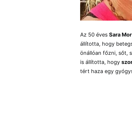
Az 50 éves
Sara Mor
állította, hogy bete
önállóan főzni, sőt, 
is állította, hogy
szo
tért haza egy gyógys