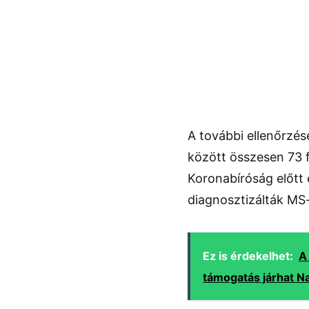
A további ellenőrzé
között összesen 73 
Koronabíróság előtt
diagnosztizálták MS-
Ez is érdekelhet:
A
támogatás járhat Na