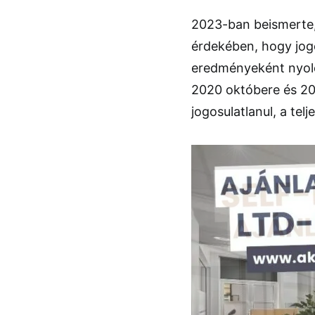
2023-ban beismerte,
érdekében, hogy jogo
eredményeként nyolc
2020 októbere és 202
jogosulatlanul, a telj