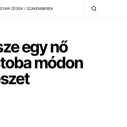
AGYAR CÉGEK / SZAKEMBEREK
sze egy nő
stoba módon
észet