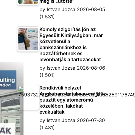
meg is „ütötte”
by
Istvan Jozsa
2026-08-05
(1 531)
Komoly szigorítás jön az
Egyesült Királyságban: már
közvetlenül a
bankszámlánkhoz is
hozzáférhetnek és
levonhatják a tartozásokat
by
Istvan Jozsa
2026-08-06
(1 501)
Rendkívüli helyzet
Angliában: hatalmas erdőtűz
pusztít egy atomerőmű
közelében, lakókat
evakuáltak
by
Istvan Jozsa
2026-07-30
(1 431)