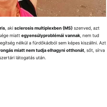
ris
, aki
sclerosis multiplexben (MS)
szenved, azt
gsége miatt
egyensúlyproblémái vannak
, nem tud
segítség nélkül a fürdőkádból sem képes kiszállni. Azt
rongás miatt nem tudja elhagyni otthonát
, sőt, sírva
zertári látogatás után.