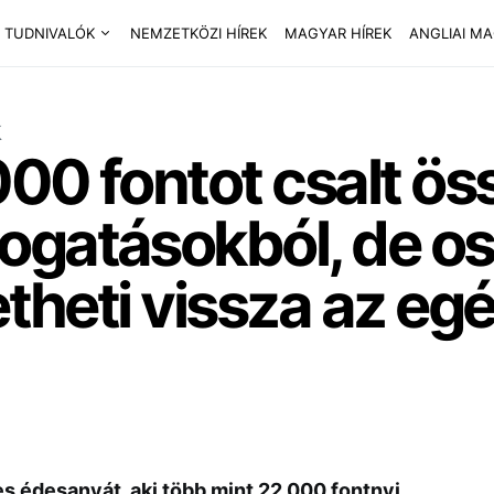
 TUDNIVALÓK
NEMZETKÖZI HÍREK
MAGYAR HÍREK
ANGLIAI M
k
00 fontot csalt ös
ogatásokból, de o
etheti vissza az eg
 édesanyát, aki több mint 22 000 fontnyi