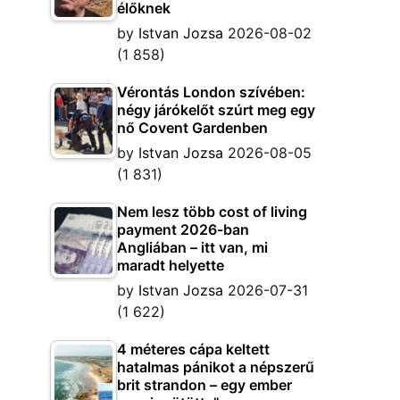
élőknek
by
Istvan Jozsa
2026-08-02
(1 858)
Vérontás London szívében:
négy járókelőt szúrt meg egy
nő Covent Gardenben
by
Istvan Jozsa
2026-08-05
(1 831)
Nem lesz több cost of living
payment 2026-ban
Angliában – itt van, mi
maradt helyette
by
Istvan Jozsa
2026-07-31
(1 622)
4 méteres cápa keltett
hatalmas pánikot a népszerű
brit strandon – egy ember