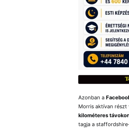
T
Azonban a
Facebook-
Morris aktívan részt
kilométeres távoko
tagja a staffordshir