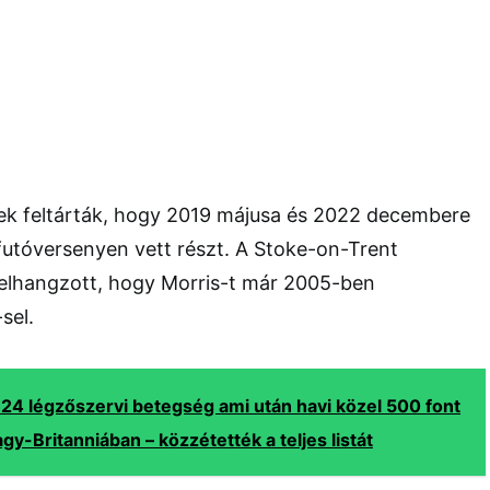
sek feltárták, hogy 2019 májusa és 2022 decembere
futóversenyen vett részt. A Stoke-on-Trent
 elhangzott, hogy Morris-t már 2005-ben
sel.
 24 légzőszervi betegség ami után havi közel 500 font
gy-Britanniában – közzétették a teljes listát