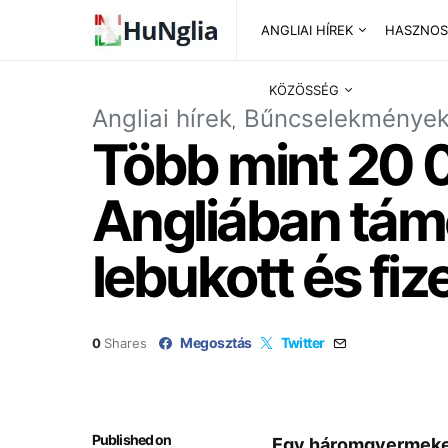
ANGLIAI HÍREK
HASZNOS
KÖZÖSSÉG
Angliai hírek
Bűncselekménye
Több mint 20 0
Angliában tám
lebukott és fiz
Megosztás
Twitter
0
Shares
Published on
Egy háromgyermekes