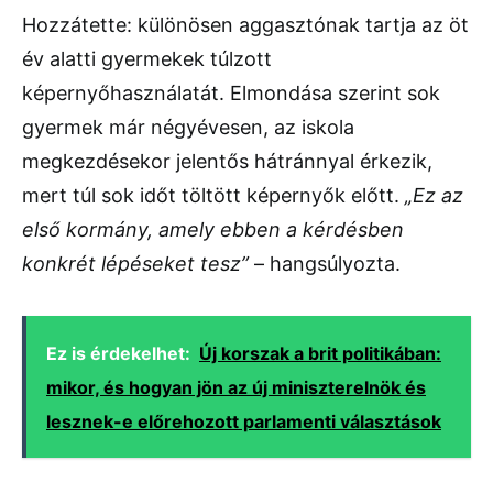
Hozzátette: különösen aggasztónak tartja az öt
év alatti gyermekek túlzott
képernyőhasználatát. Elmondása szerint sok
gyermek már négyévesen, az iskola
megkezdésekor jelentős hátránnyal érkezik,
mert túl sok időt töltött képernyők előtt.
„Ez az
első kormány, amely ebben a kérdésben
konkrét lépéseket tesz”
– hangsúlyozta.
Ez is érdekelhet:
Új korszak a brit politikában:
mikor, és hogyan jön az új miniszterelnök és
lesznek-e előrehozott parlamenti választások