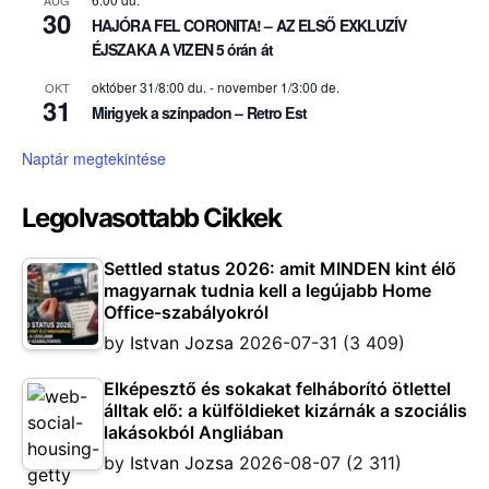
AUG
30
HAJÓRA FEL CORONITA! – AZ ELSŐ EXKLUZÍV
ÉJSZAKA A VIZEN 5 órán át
október 31/8:00 du.
-
november 1/3:00 de.
OKT
31
Mirigyek a színpadon – Retro Est
Naptár megtekintése
Legolvasottabb Cikkek
Settled status 2026: amit MINDEN kint élő
magyarnak tudnia kell a legújabb Home
Office-szabályokról
by
Istvan Jozsa
2026-07-31
(3 409)
Elképesztő és sokakat felháborító ötlettel
álltak elő: a külföldieket kizárnák a szociális
lakásokból Angliában
by
Istvan Jozsa
2026-08-07
(2 311)