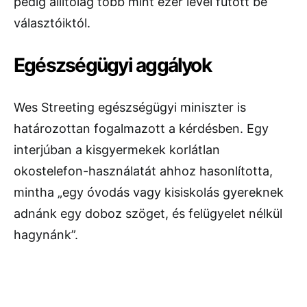
pedig állítólag több mint ezer levél futott be
választóiktól.
Egészségügyi aggályok
Wes Streeting egészségügyi miniszter is
határozottan fogalmazott a kérdésben. Egy
interjúban a kisgyermekek korlátlan
okostelefon-használatát ahhoz hasonlította,
mintha „egy óvodás vagy kisiskolás gyereknek
adnánk egy doboz szöget, és felügyelet nélkül
hagynánk”.