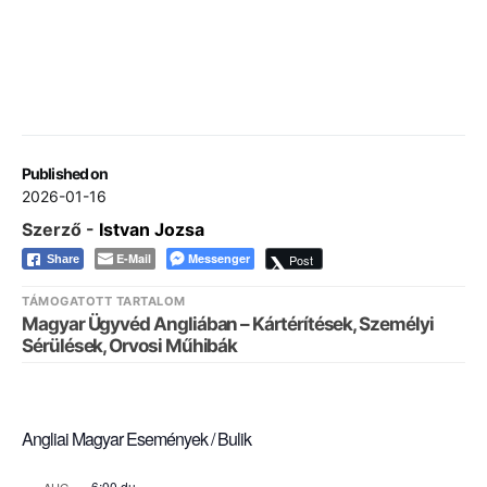
Published on
2026-01-16
Szerző -
Istvan Jozsa
E-Mail
Messenger
Post
Share
TÁMOGATOTT TARTALOM
Magyar Ügyvéd Angliában – Kártérítések, Személyi
Sérülések, Orvosi Műhibák
Angliai Magyar Események / Bulik
6:00 du.