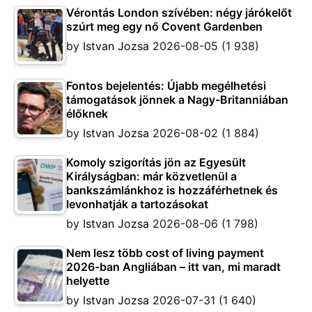
Vérontás London szívében: négy járókelőt
szúrt meg egy nő Covent Gardenben
by
Istvan Jozsa
2026-08-05
(1 938)
Fontos bejelentés: Újabb megélhetési
támogatások jönnek a Nagy-Britanniában
élőknek
by
Istvan Jozsa
2026-08-02
(1 884)
Komoly szigorítás jön az Egyesült
Királyságban: már közvetlenül a
bankszámlánkhoz is hozzáférhetnek és
levonhatják a tartozásokat
by
Istvan Jozsa
2026-08-06
(1 798)
Nem lesz több cost of living payment
2026-ban Angliában – itt van, mi maradt
helyette
by
Istvan Jozsa
2026-07-31
(1 640)