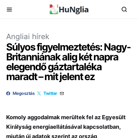
Angliai hírek
Súlyos figyelmeztetés: Nagy-
Britanniának alig két napra
elegendő gáztartaléka
maradt – mit jelent ez
Megosztás
Twitter
Komoly aggodalmak merültek fel az Egyesült
Királyság energiaellátásával kapcsolatban,
miután új adatok szerint az ország