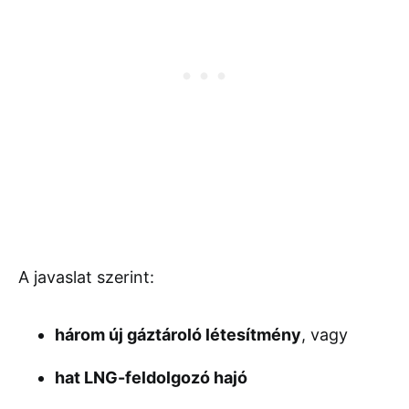
A javaslat szerint:
három új gáztároló létesítmény
, vagy
hat LNG-feldolgozó hajó