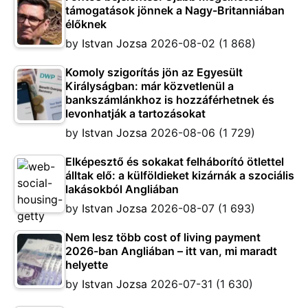
támogatások jönnek a Nagy-Britanniában
élőknek
by
Istvan Jozsa
2026-08-02
(1 868)
Komoly szigorítás jön az Egyesült
Királyságban: már közvetlenül a
bankszámlánkhoz is hozzáférhetnek és
levonhatják a tartozásokat
by
Istvan Jozsa
2026-08-06
(1 729)
Elképesztő és sokakat felháborító ötlettel
álltak elő: a külföldieket kizárnák a szociális
lakásokból Angliában
by
Istvan Jozsa
2026-08-07
(1 693)
Nem lesz több cost of living payment
2026-ban Angliában – itt van, mi maradt
helyette
by
Istvan Jozsa
2026-07-31
(1 630)