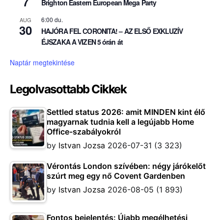
7
Brighton Eastern European Mega Party
6:00 du.
AUG
30
HAJÓRA FEL CORONITA! – AZ ELSŐ EXKLUZÍV
ÉJSZAKA A VIZEN 5 órán át
Naptár megtekintése
Legolvasottabb Cikkek
Settled status 2026: amit MINDEN kint élő
magyarnak tudnia kell a legújabb Home
Office-szabályokról
by
Istvan Jozsa
2026-07-31
(3 323)
Vérontás London szívében: négy járókelőt
szúrt meg egy nő Covent Gardenben
by
Istvan Jozsa
2026-08-05
(1 893)
Fontos bejelentés: Újabb megélhetési