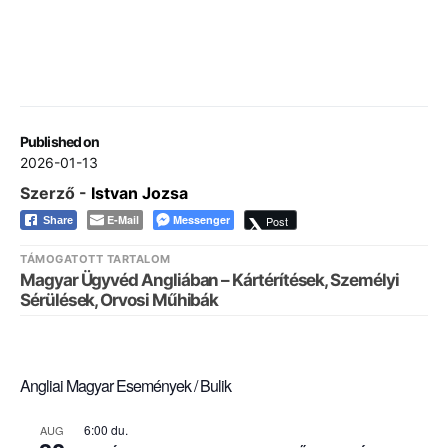
Published on
2026-01-13
Szerző -
Istvan Jozsa
E-Mail
Messenger
Post
Share
TÁMOGATOTT TARTALOM
Magyar Ügyvéd Angliában – Kártérítések, Személyi
Sérülések, Orvosi Műhibák
Angliai Magyar Események / Bulik
6:00 du.
AUG