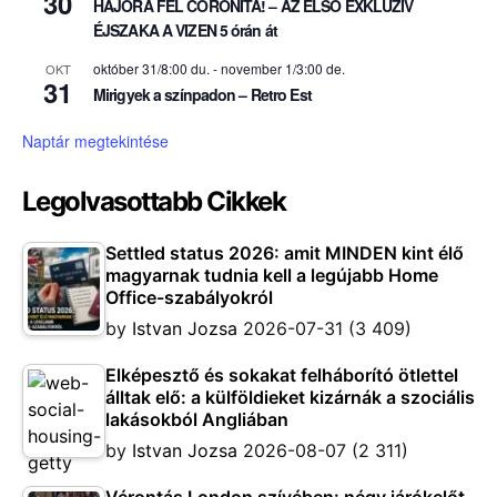
30
HAJÓRA FEL CORONITA! – AZ ELSŐ EXKLUZÍV
ÉJSZAKA A VIZEN 5 órán át
október 31/8:00 du.
-
november 1/3:00 de.
OKT
31
Mirigyek a színpadon – Retro Est
Naptár megtekintése
Legolvasottabb Cikkek
Settled status 2026: amit MINDEN kint élő
magyarnak tudnia kell a legújabb Home
Office-szabályokról
by
Istvan Jozsa
2026-07-31
(3 409)
Elképesztő és sokakat felháborító ötlettel
álltak elő: a külföldieket kizárnák a szociális
lakásokból Angliában
by
Istvan Jozsa
2026-08-07
(2 311)