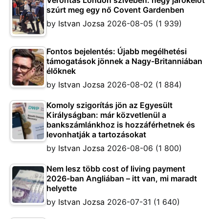
Vérontás London szívében: négy járókelőt
szúrt meg egy nő Covent Gardenben
by
Istvan Jozsa
2026-08-05
(1 939)
Fontos bejelentés: Újabb megélhetési
támogatások jönnek a Nagy-Britanniában
élőknek
by
Istvan Jozsa
2026-08-02
(1 884)
Komoly szigorítás jön az Egyesült
Királyságban: már közvetlenül a
bankszámlánkhoz is hozzáférhetnek és
levonhatják a tartozásokat
by
Istvan Jozsa
2026-08-06
(1 800)
Nem lesz több cost of living payment
2026-ban Angliában – itt van, mi maradt
helyette
by
Istvan Jozsa
2026-07-31
(1 640)