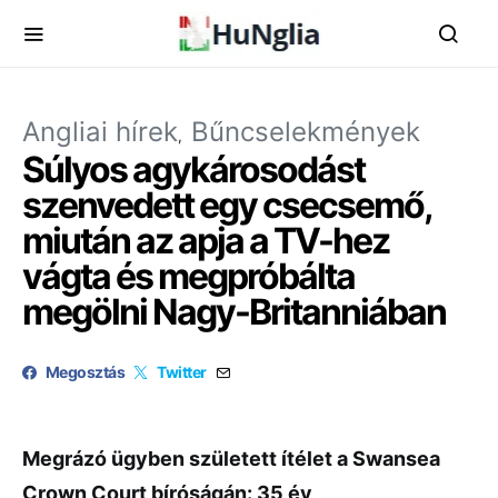
Angliai hírek
Bűncselekmények
Súlyos agykárosodást
szenvedett egy csecsemő,
miután az apja a TV-hez
vágta és megpróbálta
megölni Nagy-Britanniában
Megosztás
Twitter
Megrázó ügyben született ítélet a Swansea
Crown Court bíróságán: 35 év