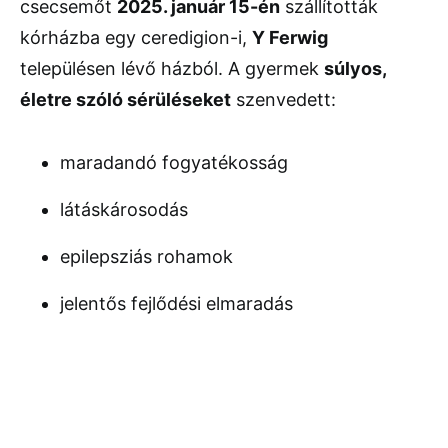
csecsemőt
2025. január 15-én
szállították
kórházba egy ceredigion-i,
Y Ferwig
településen lévő házból. A gyermek
súlyos,
életre szóló sérüléseket
szenvedett:
maradandó fogyatékosság
látáskárosodás
epilepsziás rohamok
jelentős fejlődési elmaradás