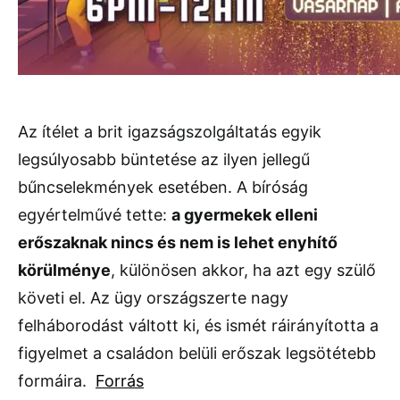
Az ítélet a brit igazságszolgáltatás egyik
legsúlyosabb büntetése az ilyen jellegű
bűncselekmények esetében. A bíróság
egyértelművé tette:
a gyermekek elleni
erőszaknak nincs és nem is lehet enyhítő
körülménye
, különösen akkor, ha azt egy szülő
követi el. Az ügy országszerte nagy
felháborodást váltott ki, és ismét ráirányította a
figyelmet a családon belüli erőszak legsötétebb
formáira.
Forrás