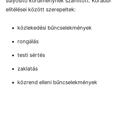
súlyosító körülménynek számított. Korábbi
elítélései között szerepeltek:
közlekedési bűncselekmények
rongálás
testi sértés
zaklatás
közrend elleni bűncselekmények