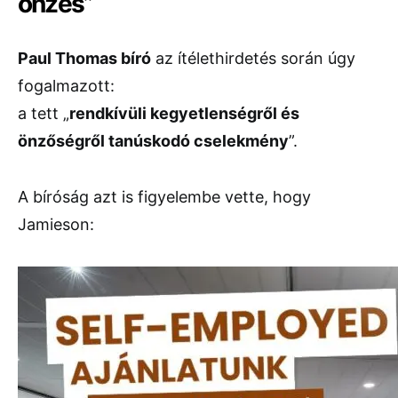
önzés”
Paul Thomas bíró
az ítélethirdetés során úgy
fogalmazott:
a tett „
rendkívüli kegyetlenségről és
önzőségről tanúskodó cselekmény
”.
A bíróság azt is figyelembe vette, hogy
Jamieson: