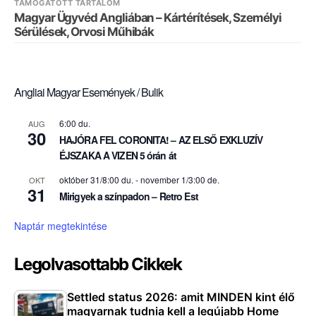
TÁMOGATOTT TARTALOM
Magyar Ügyvéd Angliában – Kártérítések, Személyi
Sérülések, Orvosi Műhibák
Angliai Magyar Események / Bulik
6:00 du.
AUG
30
HAJÓRA FEL CORONITA! – AZ ELSŐ EXKLUZÍV
ÉJSZAKA A VIZEN 5 órán át
október 31/8:00 du.
-
november 1/3:00 de.
OKT
31
Mirigyek a színpadon – Retro Est
Naptár megtekintése
Legolvasottabb Cikkek
Settled status 2026: amit MINDEN kint élő
magyarnak tudnia kell a legújabb Home