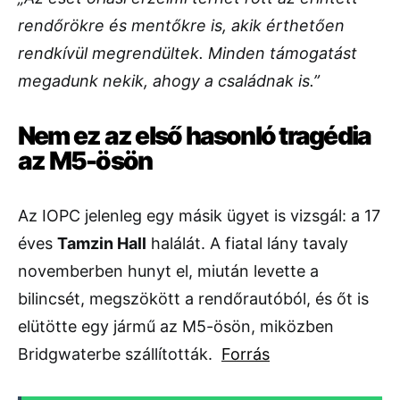
rendőrökre és mentőkre is, akik érthetően
rendkívül megrendültek. Minden támogatást
megadunk nekik, ahogy a családnak is.”
Nem ez az első hasonló tragédia
az M5-ösön
Az IOPC jelenleg egy másik ügyet is vizsgál: a 17
éves
Tamzin Hall
halálát. A fiatal lány tavaly
novemberben hunyt el, miután levette a
bilincsét, megszökött a rendőrautóból, és őt is
elütötte egy jármű az M5-ösön, miközben
Bridgwaterbe szállították.
Forrás