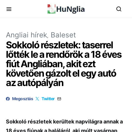
Angliai hírek
Baleset
Sokkoló részletek: taserrel
lőtték le a rendőrök a 18 éves
fiút Angliában, akit ezt
követően gázolt el egy autó
az autópályán
Megosztás
Twitter
Sokkoló részletek kerültek napvilágra annak a
18 éves fiúnak a haláláról, aki múlt vasárnap