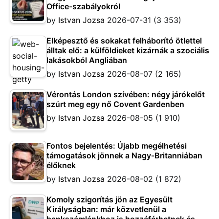
Office-szabályokról
by
Istvan Jozsa
2026-07-31
(3 353)
Elképesztő és sokakat felháborító ötlettel
álltak elő: a külföldieket kizárnák a szociális
lakásokból Angliában
by
Istvan Jozsa
2026-08-07
(2 165)
Vérontás London szívében: négy járókelőt
szúrt meg egy nő Covent Gardenben
by
Istvan Jozsa
2026-08-05
(1 910)
Fontos bejelentés: Újabb megélhetési
támogatások jönnek a Nagy-Britanniában
élőknek
by
Istvan Jozsa
2026-08-02
(1 872)
Komoly szigorítás jön az Egyesült
Királyságban: már közvetlenül a
bankszámlánkhoz is hozzáférhetnek és