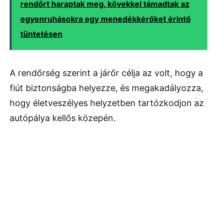
rendőrt haraptak meg, kövekkel támadtak az
egyenruhásokra egy menedékkérőket érintő
tüntetésen
A rendőrség szerint a járőr célja az volt, hogy a
fiút biztonságba helyezze, és megakadályozza,
hogy életveszélyes helyzetben tartózkodjon az
autópálya kellős közepén.