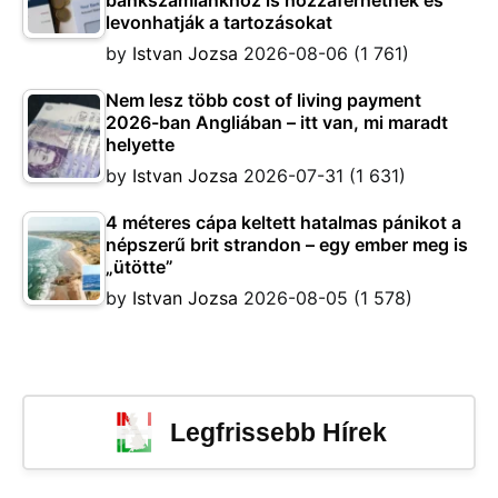
levonhatják a tartozásokat
by
Istvan Jozsa
2026-08-06
(1 761)
Nem lesz több cost of living payment
2026-ban Angliában – itt van, mi maradt
helyette
by
Istvan Jozsa
2026-07-31
(1 631)
4 méteres cápa keltett hatalmas pánikot a
népszerű brit strandon – egy ember meg is
„ütötte”
by
Istvan Jozsa
2026-08-05
(1 578)
Legfrissebb Hírek