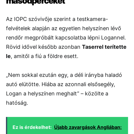
másodperceket
Az IOPC szóvivője szerint a testkamera-
felvételek alapján az egyetlen helyszínen lévő
rendőr megpróbált kapcsolatba lépni Logannel.
Rövid idővel később azonban
Taserrel terítette
le
, amitől a fiú a földre esett.
„Nem sokkal ezután egy, a déli irányba haladó
autó elütötte. Hiába az azonnali elsősegély,
Logan a helyszínen meghalt” – közölte a
hatóság.
Ez is érdekelhet:
Újabb zavargások Angliában: