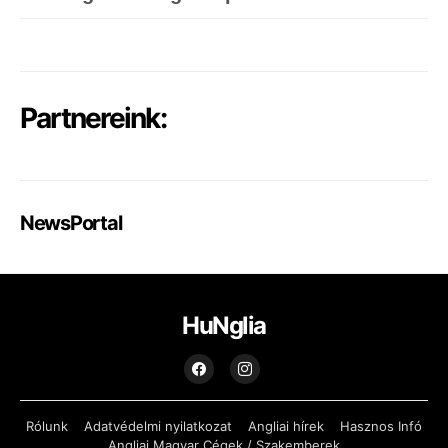
Partnereink:
NewsPortal
HuNglia
Rólunk
Adatvédelmi nyilatkozat
Angliai hírek
Hasznos Infó
Angliai Magyar Cégek / Szakemberek