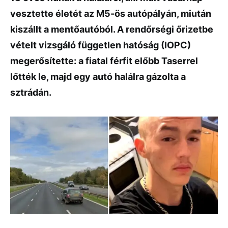
vesztette életét az M5-ös autópályán, miután
kiszállt a mentőautóból. A rendőrségi őrizetbe
vételt vizsgáló független hatóság (IOPC)
megerősítette: a fiatal férfit előbb Taserrel
lőtték le, majd egy autó halálra gázolta a
sztrádán.