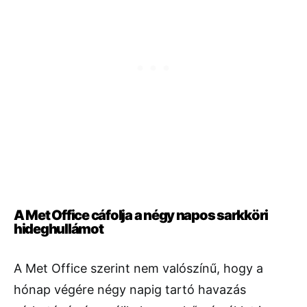
A Met Office cáfolja a négy napos sarkköri
hideghullámot
A Met Office szerint nem valószínű, hogy a
hónap végére négy napig tartó havazás