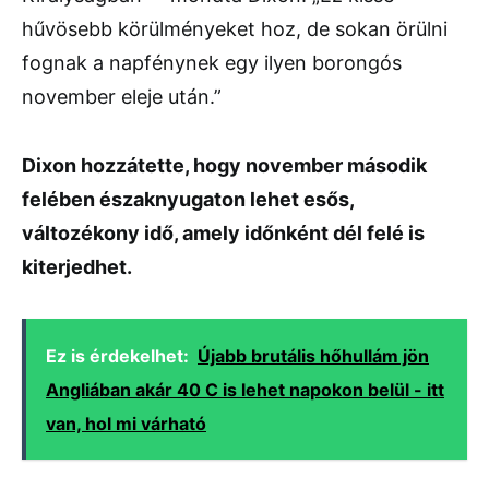
hűvösebb körülményeket hoz, de sokan örülni
fognak a napfénynek egy ilyen borongós
november eleje után.”
Dixon hozzátette, hogy november második
felében északnyugaton lehet esős,
változékony idő, amely időnként dél felé is
kiterjedhet.
Ez is érdekelhet:
Újabb brutális hőhullám jön
Angliában akár 40 C is lehet napokon belül - itt
van, hol mi várható