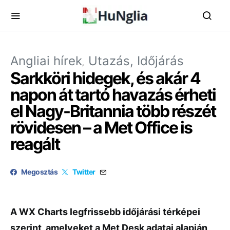
Angliai hírek
Utazás, Időjárás
Sarkköri hidegek, és akár 4
napon át tartó havazás érheti
el Nagy-Britannia több részét
rövidesen – a Met Office is
reagált
Megosztás
Twitter
A WX Charts legfrissebb időjárási térképei
szerint, amelyeket a Met Desk adatai alapján