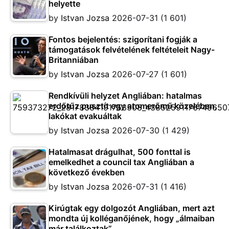
helyette
by
Istvan Jozsa
2026-07-31
(1 601)
Fontos bejelentés: szigorítani fogják a
támogatások felvételének feltételeit Nagy-
Britanniában
by
Istvan Jozsa
2026-07-27
(1 601)
Rendkívüli helyzet Angliában: hatalmas
erdőtűz pusztít egy atomerőmű közelében,
lakókat evakuáltak
by
Istvan Jozsa
2026-07-30
(1 429)
Hatalmasat drágulhat, 500 fonttal is
emelkedhet a council tax Angliában a
következő években
by
Istvan Jozsa
2026-07-31
(1 416)
Kirúgtak egy dolgozót Angliában, mert azt
mondta új kolléganőjének, hogy „álmaiban
már találkoztak”