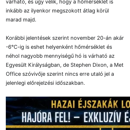
várható, és úgy vélik, hogy a hőmérséklet is
inkább az ilyenkor megszokott átlag körül
marad majd.
Korábbi jelentések szerint november 20-án akár
-6°C-ig is eshet helyenként hőmérséklet és
néhol nagyobb mennyiségű hó is várható az
Egyesült Királyságban, de Stephen Dixon, a Met
Office szóvivője szerint nincs erre utaló jel a
jelenlegi előrejelzési időszakban.