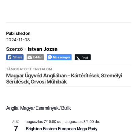
Published on
2024-11-08
Szerző -
Istvan Jozsa
E-Mail
Messenger
Post
Share
TÁMOGATOTT TARTALOM
Magyar Ügyvéd Angliában – Kártérítések, Személyi
Sérülések, Orvosi Műhibák
Angliai Magyar Események / Bulik
augusztus 7/10:00 du.
-
augusztus 8/4:00 de.
AUG
7
Brighton Eastern European Mega Party