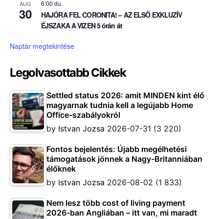
6:00 du.
AUG
30
HAJÓRA FEL CORONITA! – AZ ELSŐ EXKLUZÍV
ÉJSZAKA A VIZEN 5 órán át
Naptár megtekintése
Legolvasottabb Cikkek
Settled status 2026: amit MINDEN kint élő
magyarnak tudnia kell a legújabb Home
Office-szabályokról
by
Istvan Jozsa
2026-07-31
(3 220)
Fontos bejelentés: Újabb megélhetési
támogatások jönnek a Nagy-Britanniában
élőknek
by
Istvan Jozsa
2026-08-02
(1 833)
Nem lesz több cost of living payment
2026-ban Angliában – itt van, mi maradt