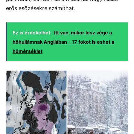
erős esőzésekre számíthat.
Ez is érdekelhet:
Itt van, mikor lesz vége a
hőhullámnak Angliában - 17 fokot is eshet a
hőmérséklet