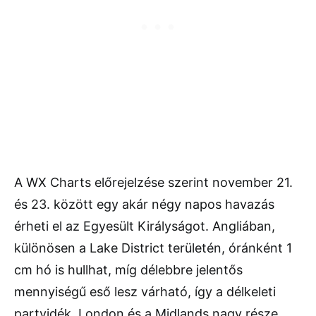
A WX Charts előrejelzése szerint november 21.
és 23. között egy akár négy napos havazás
érheti el az Egyesült Királyságot. Angliában,
különösen a Lake District területén, óránként 1
cm hó is hullhat, míg délebbre jelentős
mennyiségű eső lesz várható, így a délkeleti
partvidék, London és a Midlands nagy része