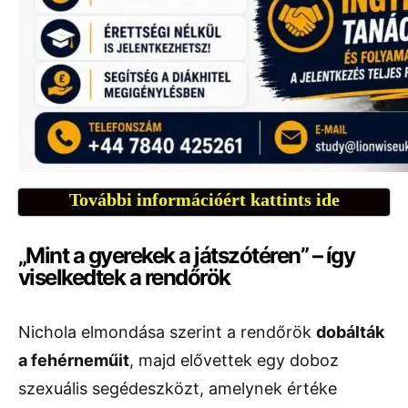
További információért kattints ide
„Mint a gyerekek a játszótéren” – így
viselkedtek a rendőrök
Nichola elmondása szerint a rendőrök
dobálták
a fehérneműit
, majd elővettek egy doboz
szexuális segédeszközt, amelynek értéke