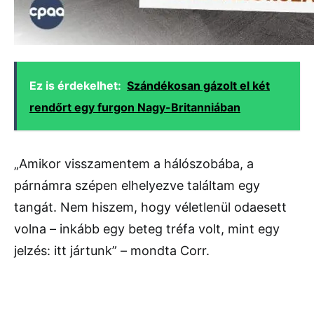
Ez is érdekelhet:
Szándékosan gázolt el két
rendőrt egy furgon Nagy-Britanniában
„Amikor visszamentem a hálószobába, a
párnámra szépen elhelyezve találtam egy
tangát. Nem hiszem, hogy véletlenül odaesett
volna – inkább egy beteg tréfa volt, mint egy
jelzés: itt jártunk” – mondta Corr.