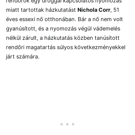
rendőrök egy droggal kapcsolatos nyomozás
miatt tartottak házkutatást
Nichola Corr
, 51
éves essexi nő otthonában. Bár a nő nem volt
gyanúsított, és a nyomozás végül vádemelés
nélkül zárult, a házkutatás közben tanúsított
rendőri magatartás súlyos következményekkel
járt számára.