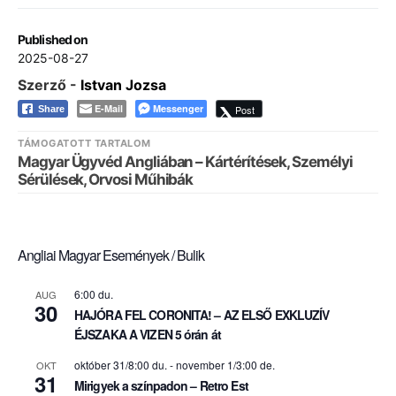
Published on
2025-08-27
Szerző -
Istvan Jozsa
E-Mail
Messenger
Post
Share
TÁMOGATOTT TARTALOM
Magyar Ügyvéd Angliában – Kártérítések, Személyi
Sérülések, Orvosi Műhibák
Angliai Magyar Események / Bulik
6:00 du.
AUG
30
HAJÓRA FEL CORONITA! – AZ ELSŐ EXKLUZÍV
ÉJSZAKA A VIZEN 5 órán át
október 31/8:00 du.
-
november 1/3:00 de.
OKT
31
Mirigyek a színpadon – Retro Est