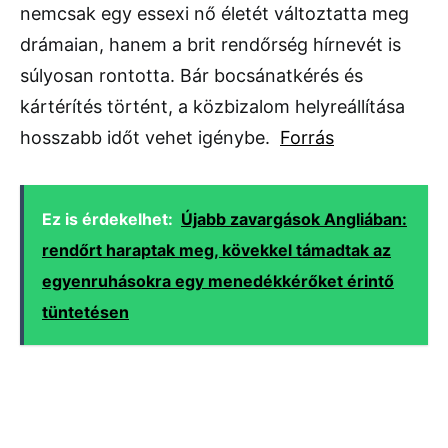
nemcsak egy essexi nő életét változtatta meg
drámaian, hanem a brit rendőrség hírnevét is
súlyosan rontotta. Bár bocsánatkérés és
kártérítés történt, a közbizalom helyreállítása
hosszabb időt vehet igénybe.
Forrás
Ez is érdekelhet:
Újabb zavargások Angliában:
rendőrt haraptak meg, kövekkel támadtak az
egyenruhásokra egy menedékkérőket érintő
tüntetésen