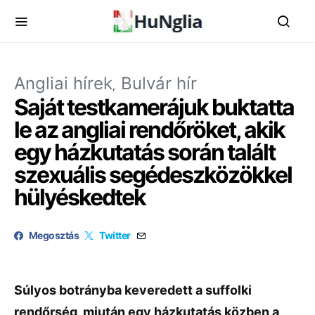
Angliai hírek
Bulvár hír
Saját testkamerájuk buktatta
le az angliai rendőröket, akik
egy házkutatás során talált
szexuális segédeszközökkel
hülyéskedtek
Megosztás
Twitter
Súlyos botrányba keveredett a suffolki
rendőrség, miután egy házkutatás közben a