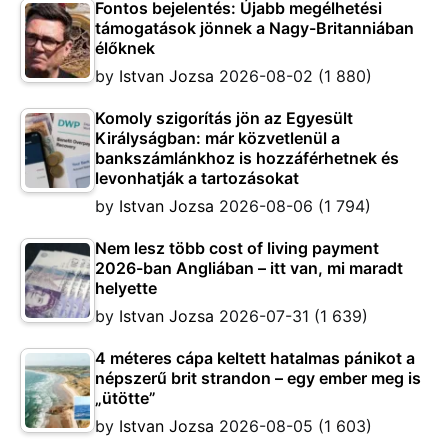
Fontos bejelentés: Újabb megélhetési
támogatások jönnek a Nagy-Britanniában
élőknek
by
Istvan Jozsa
2026-08-02
(1 880)
Komoly szigorítás jön az Egyesült
Királyságban: már közvetlenül a
bankszámlánkhoz is hozzáférhetnek és
levonhatják a tartozásokat
by
Istvan Jozsa
2026-08-06
(1 794)
Nem lesz több cost of living payment
2026-ban Angliában – itt van, mi maradt
helyette
by
Istvan Jozsa
2026-07-31
(1 639)
4 méteres cápa keltett hatalmas pánikot a
népszerű brit strandon – egy ember meg is
„ütötte”
by
Istvan Jozsa
2026-08-05
(1 603)