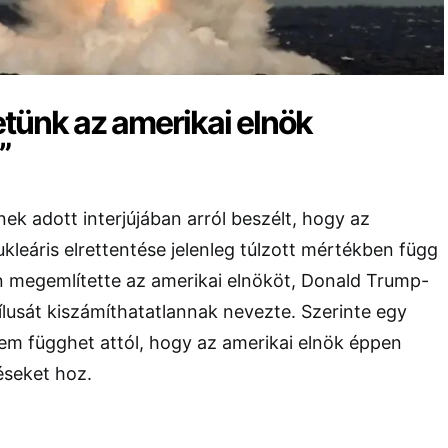
tünk az amerikai elnök
”
nek adott interjújában arról beszélt, hogy az
ukleáris elrettentése jelenleg túlzott mértékben függ
n megemlítette az amerikai elnököt,
Donald Trump
-
stílusát kiszámíthatatlannak nevezte. Szerinte egy
em függhet attól, hogy az amerikai elnök éppen
éseket hoz.