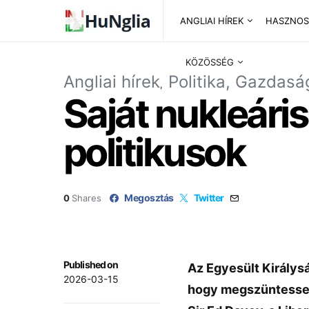
ANGLIAI HÍREK
HASZNOS
KÖZÖSSÉG
Angliai hírek
Politika, Gazdasá
Saját nukleáris
politikusok
Megosztás
Twitter
0
Shares
Published on
Az Egyesült Királysá
2026-03-15
hogy megszüntesse f