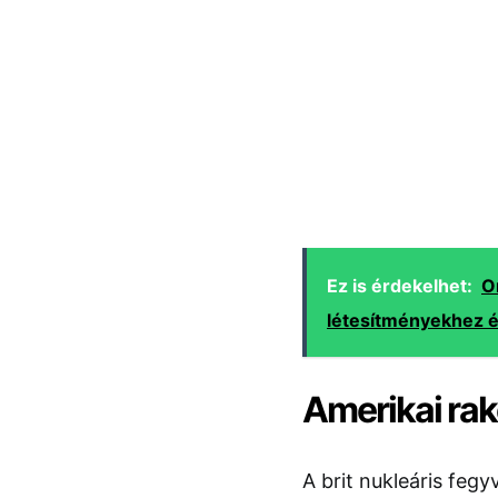
Ez is érdekelhet:
O
létesítményekhez é
Amerikai raké
A brit nukleáris fegy