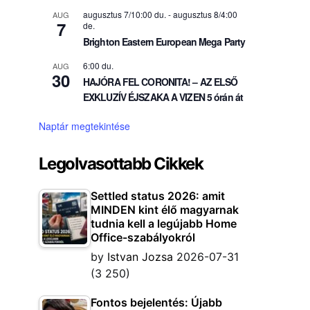
augusztus 7/10:00 du.
-
augusztus 8/4:00
AUG
7
de.
Brighton Eastern European Mega Party
6:00 du.
AUG
30
HAJÓRA FEL CORONITA! – AZ ELSŐ
EXKLUZÍV ÉJSZAKA A VIZEN 5 órán át
Naptár megtekintése
Legolvasottabb Cikkek
Settled status 2026: amit
MINDEN kint élő magyarnak
tudnia kell a legújabb Home
Office-szabályokról
by
Istvan Jozsa
2026-07-31
(3 250)
Fontos bejelentés: Újabb