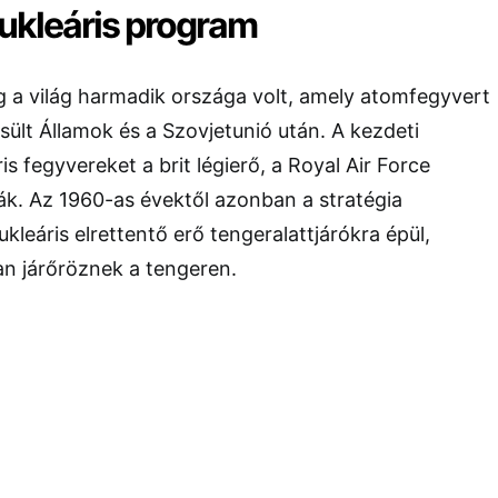
ukleáris program
g a világ harmadik országa volt, amely atomfegyvert
esült Államok és a Szovjetunió után. A kezdeti
s fegyvereket a brit légierő, a
Royal Air Force
ák. Az 1960-as évektől azonban a stratégia
kleáris elrettentő erő tengeralattjárókra épül,
n járőröznek a tengeren.