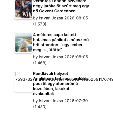
Vérontás London szívében:
négy járókelőt szúrt meg egy
nő Covent Gardenben
by
Istvan Jozsa
2026-08-05
(1 570)
4 méteres cápa keltett
hatalmas pánikot a népszerű
brit strandon – egy ember
meg is „ütötte”
by
Istvan Jozsa
2026-08-05
(1 468)
Rendkívüli helyzet
Angliában: hatalmas erdőtűz
pusztít egy atomerőmű
közelében, lakókat
evakuáltak
by
Istvan Jozsa
2026-07-30
(1 430)