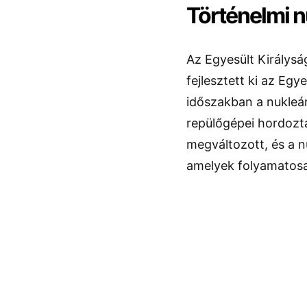
Történelmi n
Az Egyesült Királysá
fejlesztett ki az Egy
időszakban a nukleári
repülőgépei hordozt
megváltozott, és a nu
amelyek folyamatosa