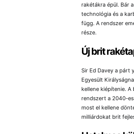
rakétákra épül. Bár a
technológia és a kar
függ. A rendszer eme
része.
Új brit raké
Sir Ed Davey a párt 
Egyesült Királyságna
kellene kiépítenie. A 
rendszert a 2040-es
most el kellene dön
milliárdokat brit fej