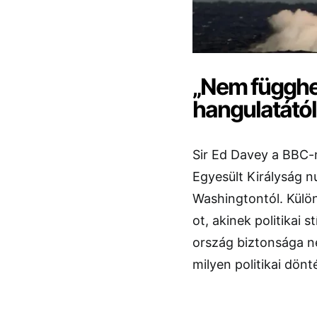
„Nem függhe
hangulatától
Sir Ed Davey a
BBC
-
Egyesült Királyság n
Washingtontól. Külö
ot, akinek politikai 
ország biztonsága n
milyen politikai dönt