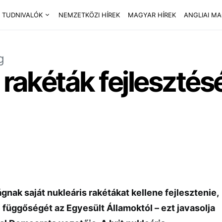
 TUDNIVALÓK
NEMZETKÖZI HÍREK
MAGYAR HÍREK
ANGLIAI M
g
 rakéták fejlesztésé
gnak saját nukleáris rakétákat kellene fejlesztenie,
üggőségét az Egyesült Államoktól – ezt javasolja