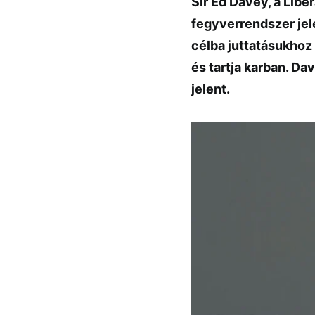
Sir Ed Davey, a
Libe
fegyverrendszer jele
célba juttatásukhoz
és tartja karban. D
jelent.