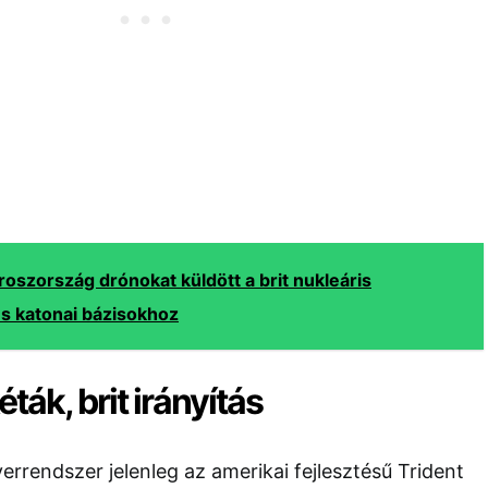
roszország drónokat küldött a brit nukleáris
s katonai bázisokhoz
ták, brit irányítás
verrendszer jelenleg az amerikai fejlesztésű
Trident