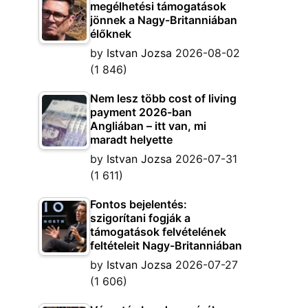
megélhetési támogatások
jönnek a Nagy-Britanniában
élőknek
by
Istvan Jozsa
2026-08-02
(1 846)
Nem lesz több cost of living
payment 2026-ban
Angliában – itt van, mi
maradt helyette
by
Istvan Jozsa
2026-07-31
(1 611)
Fontos bejelentés:
szigorítani fogják a
támogatások felvételének
feltételeit Nagy-Britanniában
by
Istvan Jozsa
2026-07-27
(1 606)