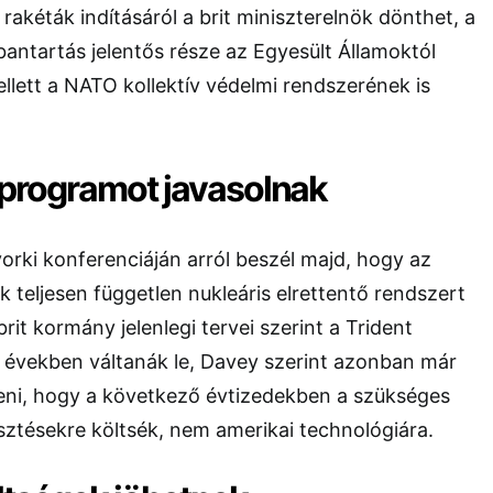
 rakéták indításáról a brit miniszterelnök dönthet, a
bantartás jelentős része az Egyesült Államoktól
llett a
NATO
kollektív védelmi rendszerének is
taprogramot javasolnak
yorki konferenciáján arról beszél majd, hogy az
k teljesen független nukleáris elrettentő rendszert
brit kormány jelenlegi tervei szerint a Trident
 években váltanák le, Davey szerint azonban már
teni, hogy a következő évtizedekben a szükséges
lesztésekre költsék, nem amerikai technológiára.