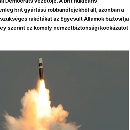
ral Democrats
vezetője. A brit nukleáris
nleg brit gyártású robbanófejekből áll, azonban a
 szükséges rakétákat az Egyesült Államok biztosítja
avey szerint ez komoly nemzetbiztonsági kockázatot