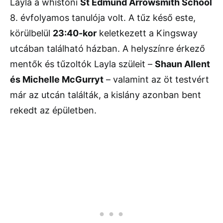
Layla a whistoni
St Edmund Arrowsmith School
8. évfolyamos tanulója volt. A tűz késő este,
körülbelül
23:40-kor
keletkezett a Kingsway
utcában található házban. A helyszínre érkező
mentők és tűzoltók Layla szüleit –
Shaun Allent
és Michelle McGurryt
– valamint az öt testvért
már az utcán találták, a kislány azonban bent
rekedt az épületben.