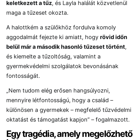
keletkezett a tűz
, és Layla halálát közvetlenül
maga a tűzeset okozta.
A halottkém a szülőkhöz fordulva komoly
aggodalmát fejezte ki amiatt, hogy
rövid időn
belül már a második hasonló tűzeset történt
,
és kiemelte a tűzoltóság, valamint a
gyermekvédelmi szolgálatok bevonásának
fontosságát.
„Nem tudom elég erősen hangsúlyozni,
mennyire létfontosságú, hogy a család –
különösen a gyermekek – megfelelő tűzvédelmi
oktatást és támogatást kapjon” – fogalmazott.
Egy tragédia, amely megelőzhető