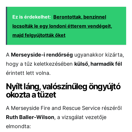
Ez is érdekelhet:
Berontottak, benzinnel
locsolták le egy londoni étterem vendégeit,
majd felgyújtották őket
A
Merseyside-i rendőrség
ugyanakkor kizárta,
hogy a tűz keletkezésében
külső, harmadik fél
érintett lett volna.
Nyílt láng, valószínűleg öngyújtó
okozta a tüzet
A Merseyside Fire and Rescue Service részéről
Ruth Baller-Wilson
, a vizsgálat vezetője
elmondta: