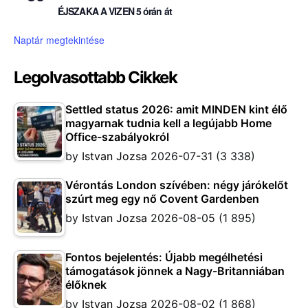
ÉJSZAKA A VIZEN 5 órán át
Naptár megtekintése
Legolvasottabb Cikkek
Settled status 2026: amit MINDEN kint élő
magyarnak tudnia kell a legújabb Home
Office-szabályokról
by
Istvan Jozsa
2026-07-31
(3 338)
Vérontás London szívében: négy járókelőt
szúrt meg egy nő Covent Gardenben
by
Istvan Jozsa
2026-08-05
(1 895)
Fontos bejelentés: Újabb megélhetési
támogatások jönnek a Nagy-Britanniában
élőknek
by
Istvan Jozsa
2026-08-02
(1 868)