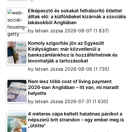
Elképesztő és sokakat felháborító ötlettel
álltak elő: a külföldieket kizárnák a szociális
lakásokból Angliában
by
Istvan Jozsa
2026-08-07
(1 837)
Komoly szigorítás jön az Egyesült
Királyságban: már közvetlenül a
bankszámlánkhoz is hozzáférhetnek és
levonhatják a tartozásokat
by
Istvan Jozsa
2026-08-06
(1 735)
Nem lesz több cost of living payment
2026-ban Angliában – itt van, mi maradt
helyette
by
Istvan Jozsa
2026-07-31
(1 630)
4 méteres cápa keltett hatalmas pánikot a
népszerű brit strandon – egy ember meg is
„ütötte”