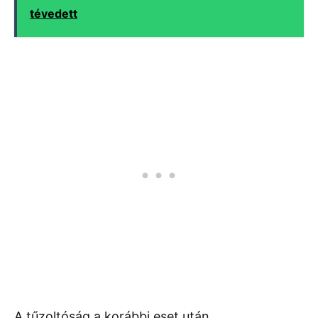
tévedett
A tűzoltóság a korábbi eset után