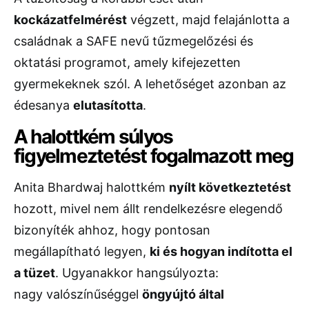
kockázatfelmérést
végzett, majd felajánlotta a
családnak a SAFE nevű tűzmegelőzési és
oktatási programot, amely kifejezetten
gyermekeknek szól. A lehetőséget azonban az
édesanya
elutasította
.
A halottkém súlyos
figyelmeztetést fogalmazott meg
Anita Bhardwaj halottkém
nyílt következtetést
hozott, mivel nem állt rendelkezésre elegendő
bizonyíték ahhoz, hogy pontosan
megállapítható legyen,
ki és hogyan indította el
a tüzet
. Ugyanakkor hangsúlyozta:
nagy valószínűséggel
öngyújtó által