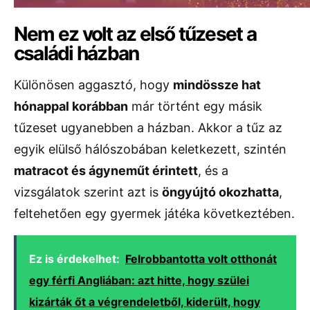
Nem ez volt az első tűzeset a
családi házban
Különösen aggasztó, hogy
mindössze hat
hónappal korábban
már történt egy másik
tűzeset ugyanebben a házban. Akkor a tűz az
egyik elülső hálószobában keletkezett, szintén
matracot és ágyneműt érintett
, és a
vizsgálatok szerint azt is
öngyújtó okozhatta
,
feltehetően egy gyermek játéka következtében.
Ez is érdekelhet:
Felrobbantotta volt otthonát
egy férfi Angliában: azt hitte, hogy szülei
kizárták őt a végrendeletből, kiderült, hogy