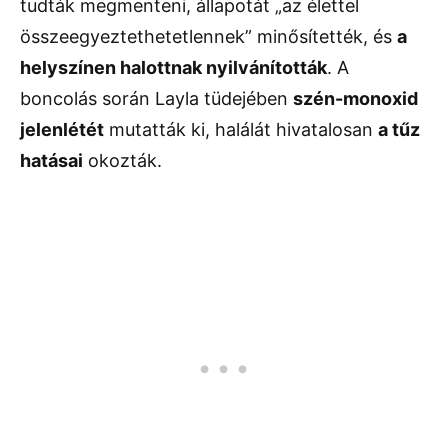
tudták megmenteni, állapotát „az élettel
összeegyeztethetetlennek” minősítették, és
a
helyszínen halottnak nyilvánították
. A
boncolás során Layla tüdejében
szén-monoxid
jelenlétét
mutatták ki, halálát hivatalosan
a tűz
hatásai
okozták.