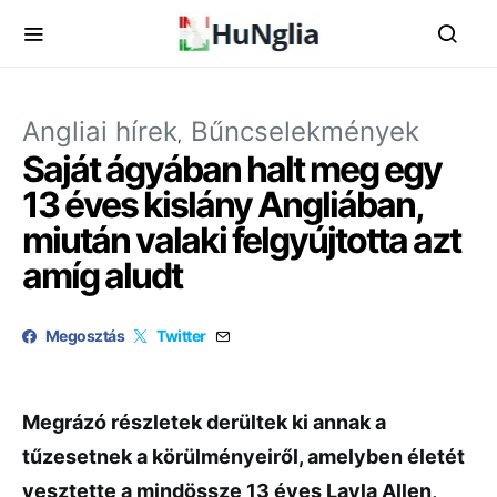
Angliai hírek
Bűncselekmények
Saját ágyában halt meg egy
13 éves kislány Angliában,
miután valaki felgyújtotta azt
amíg aludt
Megosztás
Twitter
Megrázó részletek derültek ki annak a
tűzesetnek a körülményeiről, amelyben életét
vesztette a mindössze 13 éves Layla Allen,