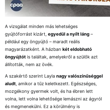
A vizsgálat minden más lehetséges
gyújtóforrást kizárt,
egyedül a nyílt láng
–
például egy öngyújtó – maradt reális
magyarázatként. A házban
két eldobható
öngyújtót
is találtak, amelyekről a szülők azt
állították, nem az övék.
A szakértő szerint Layla
nagy valószínűséggel
aludt
, amikor a tűz keletkezett. Egészséges,
mozgékony gyermek volt, és ha ébren lett
volna, lett volna lehetősége lemászni az ágyról
és megmenekülni. Ez a körülmény is