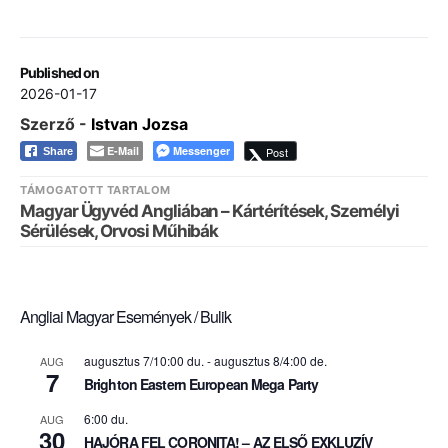
Published on
2026-01-17
Szerző -
Istvan Jozsa
E-Mail
Messenger
Post
Share
TÁMOGATOTT TARTALOM
Magyar Ügyvéd Angliában – Kártérítések, Személyi
Sérülések, Orvosi Műhibák
Angliai Magyar Események / Bulik
augusztus 7/10:00 du.
-
augusztus 8/4:00 de.
AUG
7
Brighton Eastern European Mega Party
6:00 du.
AUG
30
HAJÓRA FEL CORONITA! – AZ ELSŐ EXKLUZÍV