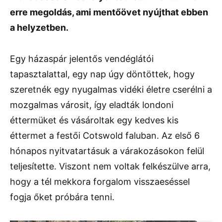
erre megoldás, ami mentőövet nyújthat ebben
a helyzetben.
Egy házaspár jelentős vendéglátói
tapasztalattal, egy nap úgy döntöttek, hogy
szeretnék egy nyugalmas vidéki életre cserélni a
mozgalmas városit, így eladták londoni
éttermüket és vásároltak egy kedves kis
éttermet a festői Cotswold faluban. Az első 6
hónapos nyitvatartásuk a várakozásokon felül
teljesítette. Viszont nem voltak felkészülve arra,
hogy a tél mekkora forgalom visszaeséssel
fogja őket próbára tenni.