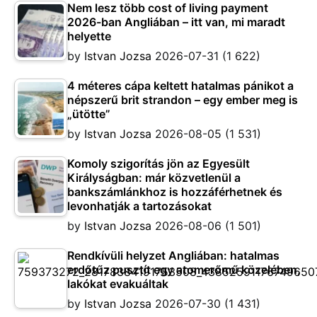
Nem lesz több cost of living payment
2026-ban Angliában – itt van, mi maradt
helyette
by
Istvan Jozsa
2026-07-31
(1 622)
4 méteres cápa keltett hatalmas pánikot a
népszerű brit strandon – egy ember meg is
„ütötte”
by
Istvan Jozsa
2026-08-05
(1 531)
Komoly szigorítás jön az Egyesült
Királyságban: már közvetlenül a
bankszámlánkhoz is hozzáférhetnek és
levonhatják a tartozásokat
by
Istvan Jozsa
2026-08-06
(1 501)
Rendkívüli helyzet Angliában: hatalmas
erdőtűz pusztít egy atomerőmű közelében,
lakókat evakuáltak
by
Istvan Jozsa
2026-07-30
(1 431)