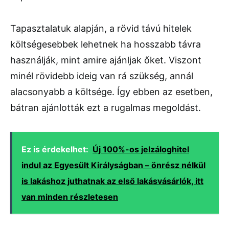
Tapasztalatuk alapján, a rövid távú hitelek
költségesebbek lehetnek ha hosszabb távra
használják, mint amire ajánljak őket. Viszont
minél rövidebb ideig van rá szükség, annál
alacsonyabb a költsége. Így ebben az esetben,
bátran ajánlották ezt a rugalmas megoldást.
Ez is érdekelhet:
Új 100%-os jelzáloghitel
indul az Egyesült Királyságban – önrész nélkül
is lakáshoz juthatnak az első lakásvásárlók, itt
van minden részletesen