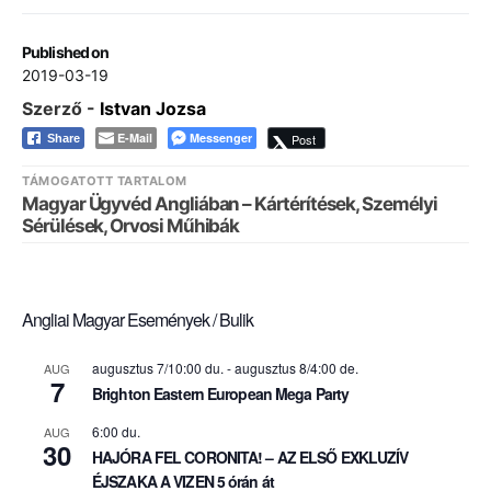
Published on
2019-03-19
Szerző -
Istvan Jozsa
E-Mail
Messenger
Post
Share
TÁMOGATOTT TARTALOM
Magyar Ügyvéd Angliában – Kártérítések, Személyi
Sérülések, Orvosi Műhibák
Angliai Magyar Események / Bulik
augusztus 7/10:00 du.
-
augusztus 8/4:00 de.
AUG
7
Brighton Eastern European Mega Party
6:00 du.
AUG
30
HAJÓRA FEL CORONITA! – AZ ELSŐ EXKLUZÍV
ÉJSZAKA A VIZEN 5 órán át