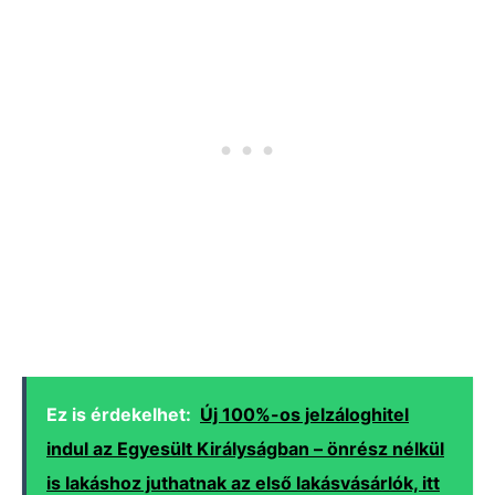
Ez is érdekelhet:
Új 100%-os jelzáloghitel
indul az Egyesült Királyságban – önrész nélkül
is lakáshoz juthatnak az első lakásvásárlók, itt