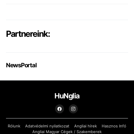
Partnereink:
NewsPortal
HuNglia
Rólunk
Adatvédelmi nyilatkozat
Angliai hírek
Hasznos Infó
Angliai Magyar Cégek / Szakemberek