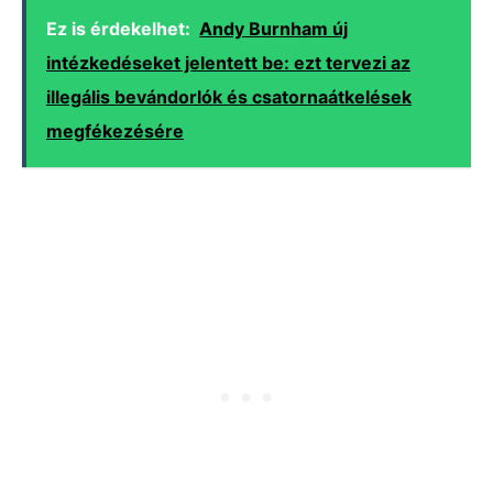
Ez is érdekelhet:
Andy Burnham új
intézkedéseket jelentett be: ezt tervezi az
illegális bevándorlók és csatornaátkelések
megfékezésére