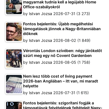
magyarnak tudnia kell a legújabb Home
Office-szabályokról
by
Istvan Jozsa
2026-07-31
(3 273)
Fontos bejelentés: Újabb megélhetési
támogatások jönnek a Nagy-Britanniában
élőknek
by
Istvan Jozsa
2026-08-02
(1 849)
Vérontás London szívében: négy járókelőt
szúrt meg egy nő Covent Gardenben
by
Istvan Jozsa
2026-08-05
(1 758)
Nem lesz több cost of living payment
2026-ban Angliában – itt van, mi maradt
helyette
by
Istvan Jozsa
2026-07-31
(1 615)
Fontos bejelentés: szigorítani fogják a
támogatások felvételének feltételeit Nagy-