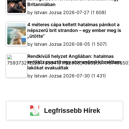
Britanniában
by
Istvan Jozsa
2026-07-27
(1 608)
4 méteres cápa keltett hatalmas pánikot a
népszerű brit strandon – egy ember meg is
„ütötte”
by
Istvan Jozsa
2026-08-05
(1 507)
Rendkívüli helyzet Angliában: hatalmas
erdőtűz pusztít egy atomerőmű közelében,
lakókat evakuáltak
by
Istvan Jozsa
2026-07-30
(1 431)
Legfrissebb Hírek