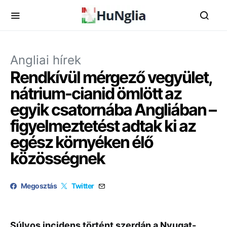
Angliai hírek
Rendkívül mérgező vegyület,
nátrium-cianid ömlött az
egyik csatornába Angliában –
figyelmeztetést adtak ki az
egész környéken élő
közösségnek
Megosztás
Twitter
Súlyos incidens történt szerdán a Nyugat-