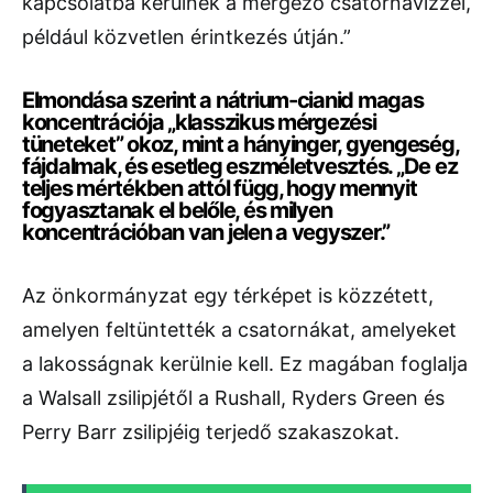
kapcsolatba kerülnek a mérgező csatornavízzel,
például közvetlen érintkezés útján.”
Elmondása szerint a nátrium-cianid magas
koncentrációja „klasszikus mérgezési
tüneteket” okoz, mint a hányinger, gyengeség,
fájdalmak, és esetleg eszméletvesztés. „De ez
teljes mértékben attól függ, hogy mennyit
fogyasztanak el belőle, és milyen
koncentrációban van jelen a vegyszer.”
Az önkormányzat egy térképet is közzétett,
amelyen feltüntették a csatornákat, amelyeket
a lakosságnak kerülnie kell. Ez magában foglalja
a Walsall zsilipjétől a Rushall, Ryders Green és
Perry Barr zsilipjéig terjedő szakaszokat.