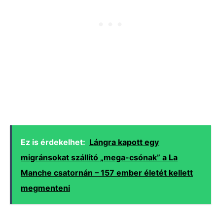
Ez is érdekelhet:
Lángra kapott egy
migránsokat szállító „mega-csónak” a La
Manche csatornán – 157 ember életét kellett
megmenteni