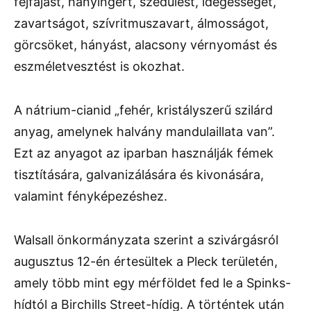
fejfájást, hányingert, szédülést, idegességet,
zavartságot, szívritmuszavart, álmosságot,
görcsöket, hányást, alacsony vérnyomást és
eszméletvesztést is okozhat.
A nátrium-cianid „fehér, kristályszerű szilárd
anyag, amelynek halvány mandulaillata van”.
Ezt az anyagot az iparban használják fémek
tisztítására, galvanizálására és kivonására,
valamint fényképezéshez.
Walsall önkormányzata szerint a szivárgásról
augusztus 12-én értesültek a Pleck területén,
amely több mint egy mérföldet fed le a Spinks-
hídtól a Birchills Street-hídig. A történtek után