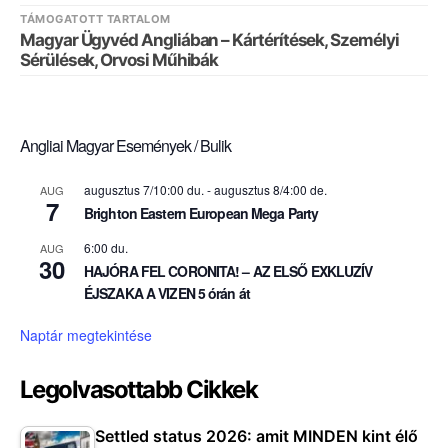
TÁMOGATOTT TARTALOM
Magyar Ügyvéd Angliában – Kártérítések, Személyi
Sérülések, Orvosi Műhibák
Angliai Magyar Események / Bulik
augusztus 7/10:00 du.
-
augusztus 8/4:00 de.
AUG
7
Brighton Eastern European Mega Party
6:00 du.
AUG
30
HAJÓRA FEL CORONITA! – AZ ELSŐ EXKLUZÍV
ÉJSZAKA A VIZEN 5 órán át
Naptár megtekintése
Legolvasottabb Cikkek
Settled status 2026: amit MINDEN kint élő