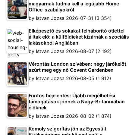
magyarnak tudnia kell a legújabb Home
Office-szabályokról
by
Istvan Jozsa
2026-07-31
(3 354)
Elképesztő és sokakat felháborító ötlettel
álltak elő: a külföldieket kizárnák a szociális
lakásokból Angliában
by
Istvan Jozsa
2026-08-07
(2 192)
Vérontás London szívében: négy járókelőt
szúrt meg egy nő Covent Gardenben
by
Istvan Jozsa
2026-08-05
(1 912)
Fontos bejelentés: Újabb megélhetési
támogatások jönnek a Nagy-Britanniában
élőknek
by
Istvan Jozsa
2026-08-02
(1 874)
Komoly szigorítás jön az Egyesült
Királyságban: már közvetlenül a