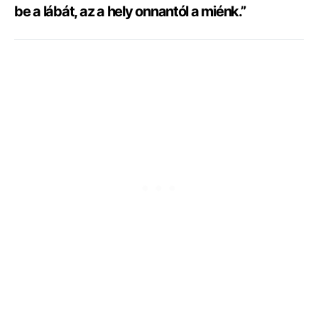
be a lábát, az a hely onnantól a miénk.”