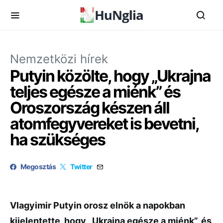
Nemzetközi hírek
Putyin közölte, hogy „Ukrajna
teljes egésze a miénk” és
Oroszország készen áll
atomfegyvereket is bevetni,
ha szükséges
Megosztás
Twitter
Vlagyimir Putyin orosz elnök a napokban
kijelentette, hogy „Ukrajna egésze a miénk”, és