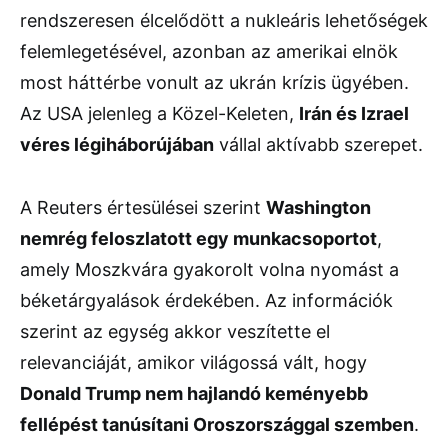
rendszeresen élcelődött a nukleáris lehetőségek
felemlegetésével, azonban az amerikai elnök
most háttérbe vonult az ukrán krízis ügyében.
Az USA jelenleg a Közel-Keleten,
Irán és Izrael
véres légiháborújában
vállal aktívabb szerepet.
A Reuters értesülései szerint
Washington
nemrég feloszlatott egy munkacsoportot
,
amely Moszkvára gyakorolt volna nyomást a
béketárgyalások érdekében. Az információk
szerint az egység akkor veszítette el
relevanciáját, amikor világossá vált, hogy
Donald Trump nem hajlandó keményebb
fellépést tanúsítani Oroszországgal szemben
.