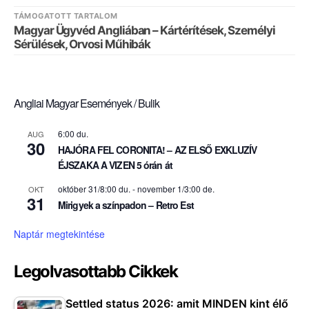
TÁMOGATOTT TARTALOM
Magyar Ügyvéd Angliában – Kártérítések, Személyi
Sérülések, Orvosi Műhibák
Angliai Magyar Események / Bulik
6:00 du.
AUG
30
HAJÓRA FEL CORONITA! – AZ ELSŐ EXKLUZÍV
ÉJSZAKA A VIZEN 5 órán át
október 31/8:00 du.
-
november 1/3:00 de.
OKT
31
Mirigyek a színpadon – Retro Est
Naptár megtekintése
Legolvasottabb Cikkek
Settled status 2026: amit MINDEN kint élő