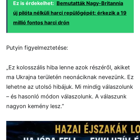
Ez is érdekelhet:
Bemutatták Nagy-Britannia
új pilóta nélküli harci repülőgépét: érkezik a 19
millió fontos harci drón
Putyin figyelmeztetése:
„Ez kolosszális hiba lenne azok részéről, akiket
ma Ukrajna területén neonáciknak nevezünk. Ez
lehetne az utolsó hibájuk. Mi mindig válaszolunk
– és hasonló módon válaszolunk. A válaszunk
nagyon kemény lesz.”