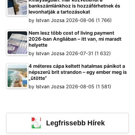
bankszámlánkhoz is hozzáférhetnek és
levonhatják a tartozásokat
by
Istvan Jozsa
2026-08-06
(1 766)
Nem lesz több cost of living payment
2026-ban Angliában – itt van, mi maradt
helyette
by
Istvan Jozsa
2026-07-31
(1 632)
4 méteres cápa keltett hatalmas pánikot a
népszerű brit strandon – egy ember meg is
„ütötte”
by
Istvan Jozsa
2026-08-05
(1 581)
Legfrissebb Hírek