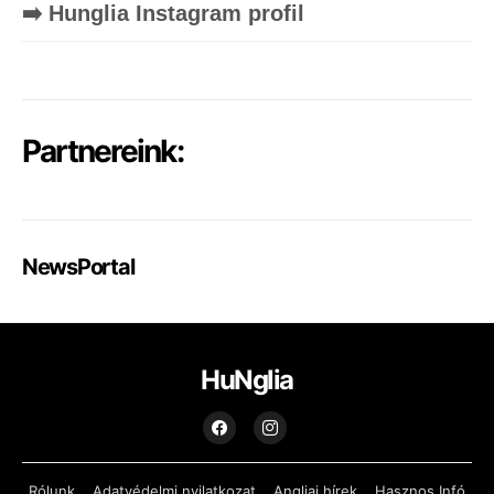
➡️ Hunglia Instagram profil
Partnereink:
NewsPortal
HuNglia
Rólunk
Adatvédelmi nyilatkozat
Angliai hírek
Hasznos Infó