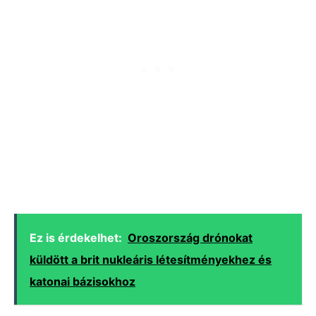
Ez is érdekelhet:
Oroszország drónokat
küldött a brit nukleáris létesítményekhez és
katonai bázisokhoz