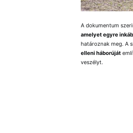
A dokumentum szerint
amelyet egyre inkáb
határoznak meg. A s
elleni háborúját
emlí
veszélyt.