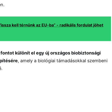
én.
Vissza kell térnünk az EU-ba” - radikális fordulat jöhet
d fontot különít el egy új országos biobiztonsági
építésére
, amely a biológiai támadásokkal szembeni
é.