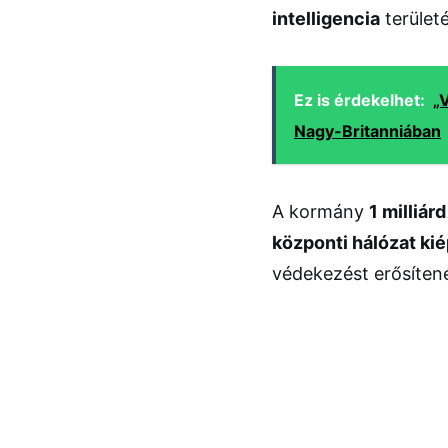
intelligencia
terület
Ez is érdekelhet:
„
Nagy-Britanniában
A kormány
1 milliár
központi hálózat ki
védekezést erősíten