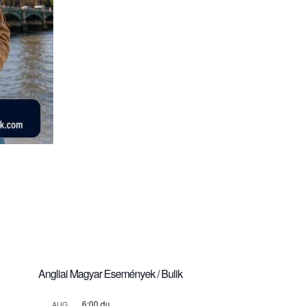
Angliai Magyar Események / Bulik
6:00 du.
AUG