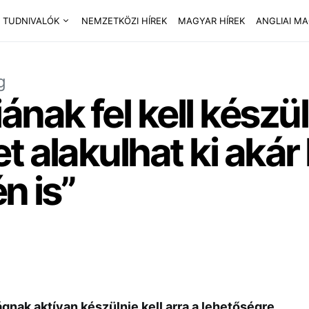
 TUDNIVALÓK
NEMZETKÖZI HÍREK
MAGYAR HÍREK
ANGLIAI M
g
nak fel kell készül
t alakulhat ki akár
n is”
gnak aktívan készülnie kell arra a lehetőségre,