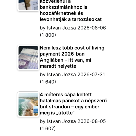
közvetlenül a
bankszámlánkhoz is
hozzáférhetnek és
levonhatják a tartozásokat
by
Istvan Jozsa
2026-08-06
(1 800)
Nem lesz több cost of living
payment 2026-ban
Angliában – itt van, mi
maradt helyette
by
Istvan Jozsa
2026-07-31
(1 640)
4 méteres cápa keltett
hatalmas pánikot a népszerű
brit strandon – egy ember
meg is „ütötte”
by
Istvan Jozsa
2026-08-05
(1 607)