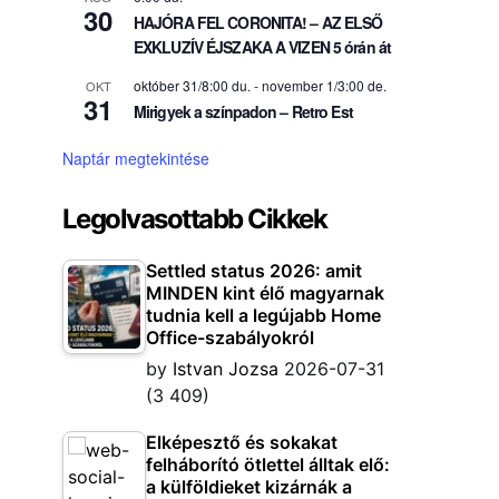
30
HAJÓRA FEL CORONITA! – AZ ELSŐ
EXKLUZÍV ÉJSZAKA A VIZEN 5 órán át
október 31/8:00 du.
-
november 1/3:00 de.
OKT
31
Mirigyek a színpadon – Retro Est
Naptár megtekintése
Legolvasottabb Cikkek
Settled status 2026: amit
MINDEN kint élő magyarnak
tudnia kell a legújabb Home
Office-szabályokról
by
Istvan Jozsa
2026-07-31
(3 409)
Elképesztő és sokakat
felháborító ötlettel álltak elő:
a külföldieket kizárnák a