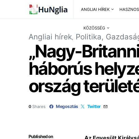
ANGLIAI HÍREK
HASZNOS
KÖZÖSSÉG
Angliai hírek
Politika, Gazdasá
„Nagy-Britanniá
háborús helyze
ország területé
Megosztás
Twitter
0
Shares
Published on
Az Egyesült Királysá