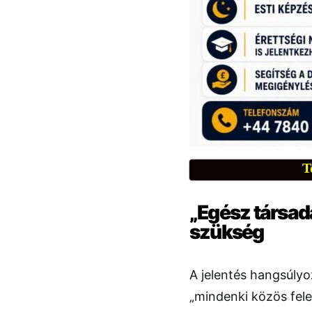
T
„Egész társad
szükség
A jelentés hangsúly
„mindenki közös fele