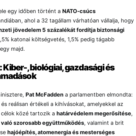
ele egy időben történt a
NATO-csúcs
diában, ahol a 32 tagállam várhatóan vállalja, hogy
mzeti jövedelem 5 százalékát fordítja biztonsági
,5% katonai költségvetés, 1,5% pedig tágabb
megy majd.
Kiber-, biológiai, gazdasági és
támadások
minisztere,
Pat McFadden
a parlamentben elmondta:
 és reálisan értékeli a kihívásokat, amelyekkel az
 célok közé tartozik a
határvédelem megerősítése
,
 való szorosabb együttműködés
, valamint a brit
ése
hajóépítés, atomenergia és mesterséges