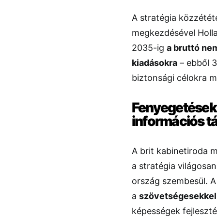
A stratégia közzétét
megkezdésével Hollan
2035-ig
a bruttó ne
kiadásokra
– ebből 3
biztonsági célokra 
Fenyegetések: 
információs 
A brit kabinetiroda 
a stratégia világosan
ország szembesül. A
a
szövetségesekkel
képességek fejleszt