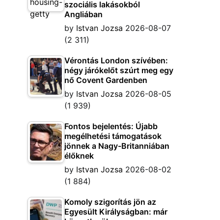
szociális lakásokból
Angliában
by
Istvan Jozsa
2026-08-07
(2 311)
Vérontás London szívében:
négy járókelőt szúrt meg egy
nő Covent Gardenben
by
Istvan Jozsa
2026-08-05
(1 939)
Fontos bejelentés: Újabb
megélhetési támogatások
jönnek a Nagy-Britanniában
élőknek
by
Istvan Jozsa
2026-08-02
(1 884)
Komoly szigorítás jön az
Egyesült Királyságban: már