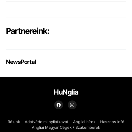
Partnereink:
NewsPortal
HuNglia
Rólunk
Adatvédelmi nyilatkozat
Angliai hírek
Hasznos Infó
Angliai Magyar Cégek / Szakemberek