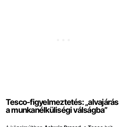
Tesco-figyelmeztetés: „alvajárás
a munkanélküliségi válságba”