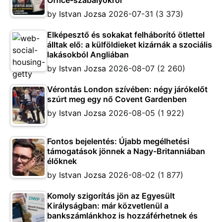
Office-szabályokról
by
Istvan Jozsa
2026-07-31
(3 373)
Elképesztő és sokakat felháborító ötlettel
álltak elő: a külföldieket kizárnák a szociális
lakásokból Angliában
by
Istvan Jozsa
2026-08-07
(2 260)
Vérontás London szívében: négy járókelőt
szúrt meg egy nő Covent Gardenben
by
Istvan Jozsa
2026-08-05
(1 922)
Fontos bejelentés: Újabb megélhetési
támogatások jönnek a Nagy-Britanniában
élőknek
by
Istvan Jozsa
2026-08-02
(1 877)
Komoly szigorítás jön az Egyesült
Királyságban: már közvetlenül a
bankszámlánkhoz is hozzáférhetnek és