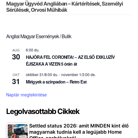
Magyar Ügyvéd Angliában – Kártérítések, Személyi
Sérülések, Orvosi Műhibák
Angliai Magyar Események / Bulik
6:00 du.
AUG
30
HAJÓRA FEL CORONITA! – AZ ELSŐ EXKLUZÍV
ÉJSZAKA A VIZEN 5 órán át
október 31/8:00 du.
-
november 1/3:00 de.
OKT
31
Mirigyek a színpadon – Retro Est
Naptár megtekintése
Legolvasottabb Cikkek
Settled status 2026: amit MINDEN kint élő
magyarnak tudnia kell a legújabb Home