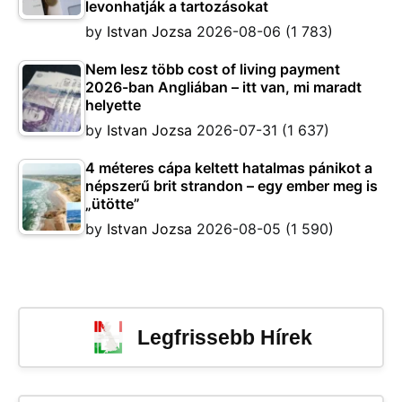
levonhatják a tartozásokat
by
Istvan Jozsa
2026-08-06
(1 783)
Nem lesz több cost of living payment
2026-ban Angliában – itt van, mi maradt
helyette
by
Istvan Jozsa
2026-07-31
(1 637)
4 méteres cápa keltett hatalmas pánikot a
népszerű brit strandon – egy ember meg is
„ütötte”
by
Istvan Jozsa
2026-08-05
(1 590)
Legfrissebb Hírek