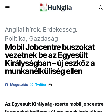
Angliai hírek
Érdekesség
Politika, Gazdaság
Mobil Jobcentre buszokat
vezetnek be az Egyesült
Királyságban – új eszköz a
munkanélküliség ellen
Megosztás
Twitter
Az Egyesült Királyság-szerte mobil jobcentre
furgonokat indítanak útjára annak érdekében,