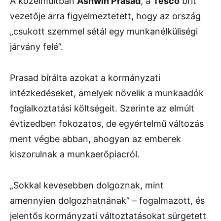
A közelmúltban
Ashwin Prasad
, a
Tesco
brit
vezetője arra figyelmeztetett, hogy az ország
„csukott szemmel sétál egy munkanélküliségi
járvány felé”.
Prasad bírálta azokat a kormányzati
intézkedéseket, amelyek növelik a munkaadók
foglalkoztatási költségeit. Szerinte az elmúlt
évtizedben fokozatos, de egyértelmű változás
ment végbe abban, ahogyan az emberek
kiszorulnak a munkaerőpiacról.
„Sokkal kevesebben dolgoznak, mint
amennyien dolgozhatnának” – fogalmazott, és
jelentős kormányzati változtatásokat sürgetett