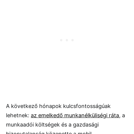
A következő hónapok kulcsfontosságúak
lehetnek:
az emelkedő munkanélküliségi ráta
, a
munkaadói költségek és a gazdasági
bizonytalanság közepette a mobil