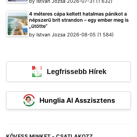
by
Istvan Jozsa
2026-07-31
(1 632)
4 méteres cápa keltett hatalmas pánikot a
népszerű brit strandon – egy ember meg is
„ütötte”
by
Istvan Jozsa
2026-08-05
(1 584)
Legfrissebb Hírek
Hunglia AI Asszisztens
KÖVESS MINKET - CSATLAKOZZ