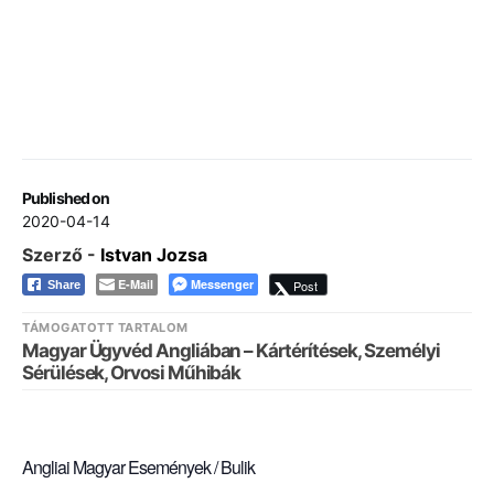
Published on
2020-04-14
Szerző -
Istvan Jozsa
E-Mail
Messenger
Post
Share
TÁMOGATOTT TARTALOM
Magyar Ügyvéd Angliában – Kártérítések, Személyi
Sérülések, Orvosi Műhibák
Angliai Magyar Események / Bulik