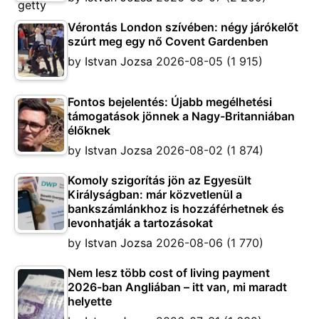
Vérontás London szívében: négy járókelőt
szúrt meg egy nő Covent Gardenben
by
Istvan Jozsa
2026-08-05
(1 915)
Fontos bejelentés: Újabb megélhetési
támogatások jönnek a Nagy-Britanniában
élőknek
by
Istvan Jozsa
2026-08-02
(1 874)
Komoly szigorítás jön az Egyesült
Királyságban: már közvetlenül a
bankszámlánkhoz is hozzáférhetnek és
levonhatják a tartozásokat
by
Istvan Jozsa
2026-08-06
(1 770)
Nem lesz több cost of living payment
2026-ban Angliában – itt van, mi maradt
helyette