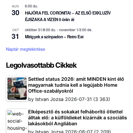
6:00 du.
AUG
30
HAJÓRA FEL CORONITA! – AZ ELSŐ EXKLUZÍV
ÉJSZAKA A VIZEN 5 órán át
október 31/8:00 du.
-
november 1/3:00 de.
OKT
31
Mirigyek a színpadon – Retro Est
Naptár megtekintése
Legolvasottabb Cikkek
Settled status 2026: amit MINDEN kint élő
magyarnak tudnia kell a legújabb Home
Office-szabályokról
by
Istvan Jozsa
2026-07-31
(3 363)
Elképesztő és sokakat felháborító ötlettel
álltak elő: a külföldieket kizárnák a szociális
lakásokból Angliában
by
Istvan Jozsa
2026-08-07
(2 209)