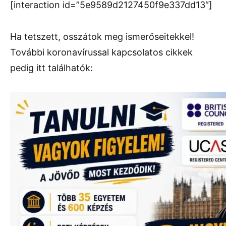
[interaction id=”5e9589d2127450f9e337dd13″]
Ha tetszett, osszátok meg ismerőseitekkel!
További koronavírussal kapcsolatos cikkek
pedig itt találhatók: