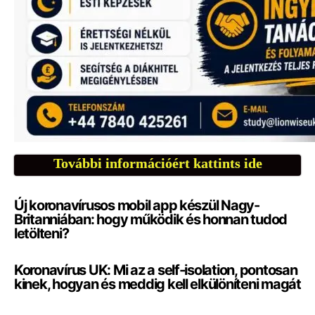
További információért kattints ide
Új koronavírusos mobil app készül Nagy-
Britanniában: hogy működik és honnan tudod
letölteni?
Koronavírus UK: Mi az a self-isolation, pontosan
kinek, hogyan és meddig kell elkülöníteni magát