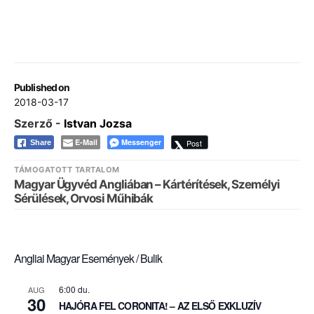
Published on
2018-03-17
Szerző -
Istvan Jozsa
E-Mail
Messenger
Post
Share
TÁMOGATOTT TARTALOM
Magyar Ügyvéd Angliában – Kártérítések, Személyi
Sérülések, Orvosi Műhibák
Angliai Magyar Események / Bulik
6:00 du.
AUG
30
HAJÓRA FEL CORONITA! – AZ ELSŐ EXKLUZÍV