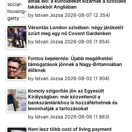
álltak elő: a külföldieket kizárnák a szociális
lakásokból Angliában
by
Istvan Jozsa
2026-08-07
(2 354)
Vérontás London szívében: négy járókelőt
szúrt meg egy nő Covent Gardenben
by
Istvan Jozsa
2026-08-05
(1 954)
Fontos bejelentés: Újabb megélhetési
támogatások jönnek a Nagy-Britanniában
élőknek
by
Istvan Jozsa
2026-08-02
(1 904)
Komoly szigorítás jön az Egyesült
Királyságban: már közvetlenül a
bankszámlánkhoz is hozzáférhetnek és
levonhatják a tartozásokat
by
Istvan Jozsa
2026-08-06
(1 863)
Nem lesz több cost of living payment