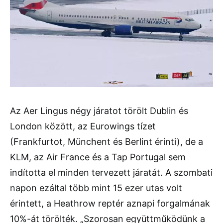
Az Aer Lingus négy járatot törölt Dublin és
London között, az Eurowings tízet
(Frankfurtot, Münchent és Berlint érinti), de a
KLM, az Air France és a Tap Portugal sem
indította el minden tervezett járatát. A szombati
napon ezáltal több mint 15 ezer utas volt
érintett, a Heathrow reptér aznapi forgalmának
10%-át törölték. „Szorosan együttműködünk a