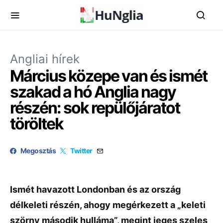
Angliai hírek
Március közepe van és ismét
szakad a hó Anglia nagy
részén: sok repülőjáratot
töröltek
Megosztás
Twitter
Ismét havazott Londonban és az ország
délkeleti részén, ahogy megérkezett a „keleti
szörny második hulláma”, megint jeges szeles