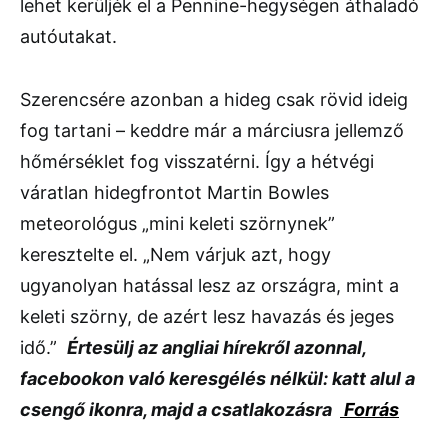
lehet kerüljék el a Pennine-hegységen áthaladó
autóutakat.
Szerencsére azonban a hideg csak rövid ideig
fog tartani – keddre már a márciusra jellemző
hőmérséklet fog visszatérni. Így a hétvégi
váratlan hidegfrontot Martin Bowles
meteorológus „mini keleti szörnynek”
keresztelte el. „Nem várjuk azt, hogy
ugyanolyan hatással lesz az országra, mint a
keleti szörny, de azért lesz havazás és jeges
idő.”
Értesülj az angliai hírekről azonnal,
facebookon való keresgélés nélkül: katt alul a
csengő ikonra, majd a csatlakozásra
Forrás