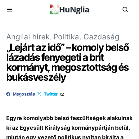
Angliai hírek
Politika, Gazdaság
„Lejárt az idő” – komoly belső
lázadás fenyegeti a brit
kormányt, megosztottság és
bukásveszély
Megosztás
Twitter
Egyre komolyabb belső feszültségek alakulnak
ki az Egyesült Királyság kormánypártján belül,
miután egy vezető politikus nyíltan bírálta a