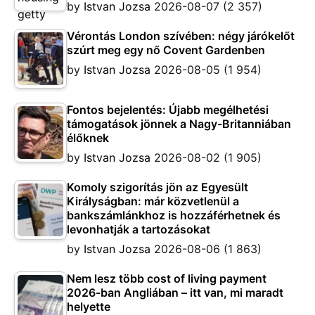
by
Istvan Jozsa
2026-08-07
(2 357)
Vérontás London szívében: négy járókelőt
szúrt meg egy nő Covent Gardenben
by
Istvan Jozsa
2026-08-05
(1 954)
Fontos bejelentés: Újabb megélhetési
támogatások jönnek a Nagy-Britanniában
élőknek
by
Istvan Jozsa
2026-08-02
(1 905)
Komoly szigorítás jön az Egyesült
Királyságban: már közvetlenül a
bankszámlánkhoz is hozzáférhetnek és
levonhatják a tartozásokat
by
Istvan Jozsa
2026-08-06
(1 863)
Nem lesz több cost of living payment
2026-ban Angliában – itt van, mi maradt
helyette