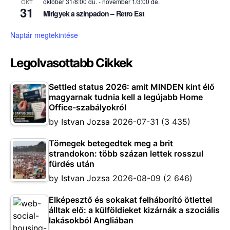
október 31/8:00 du.
-
november 1/3:00 de.
OKT
31
Mirigyek a színpadon – Retro Est
Naptár megtekintése
Legolvasottabb Cikkek
Settled status 2026: amit MINDEN kint élő
magyarnak tudnia kell a legújabb Home
Office-szabályokról
by
Istvan Jozsa
2026-07-31
(3 435)
Tömegek betegedtek meg a brit
strandokon: több százan lettek rosszul
fürdés után
by
Istvan Jozsa
2026-08-09
(2 646)
Elképesztő és sokakat felháborító ötlettel
álltak elő: a külföldieket kizárnák a szociális
lakásokból Angliában