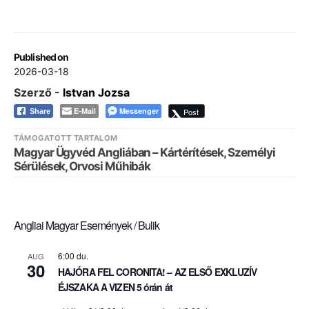
Published on
2026-03-18
Szerző -
Istvan Jozsa
E-Mail
Messenger
Post
Share
TÁMOGATOTT TARTALOM
Magyar Ügyvéd Angliában – Kártérítések, Személyi
Sérülések, Orvosi Műhibák
Angliai Magyar Események / Bulik
6:00 du.
AUG
30
HAJÓRA FEL CORONITA! – AZ ELSŐ EXKLUZÍV
ÉJSZAKA A VIZEN 5 órán át