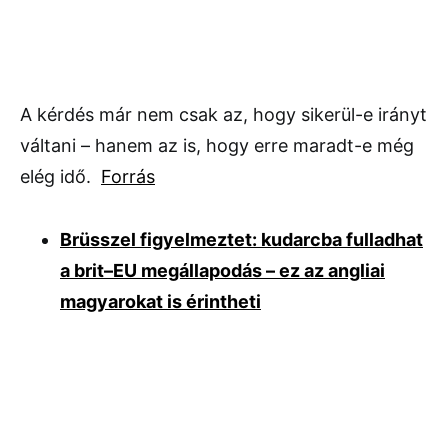
A kérdés már nem csak az, hogy sikerül-e irányt
váltani – hanem az is, hogy erre maradt-e még
elég idő.
Forrás
Brüsszel figyelmeztet: kudarcba fulladhat
a brit–EU megállapodás – ez az angliai
magyarokat is érintheti