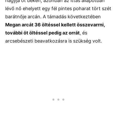
hagyja őt békén, azonban az ittas állapotban
lévő nő ehelyett egy fél pintes poharat tört szét
barátnője arcán. A támadás következtében
Megan arcát 36 öltéssel kellett összevarrni,
további öt öltéssel pedig az orrát
, és
arcsebészeti beavatkozásra is szükség volt.