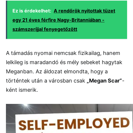
Ez is érdekelhet:
A rendőrök nyitottak tüzet
egy 21 éves férfire Nagy-Britanniában -
számszeríjjal fenyegetőzött
A támadás nyomai nemcsak fizikailag, hanem
lelkileg is maradandó és mély sebeket hagytak
Meganban. Az áldozat elmondta, hogy a
történtek után a városban csak
„Megan Scar”
-
ként ismerik.