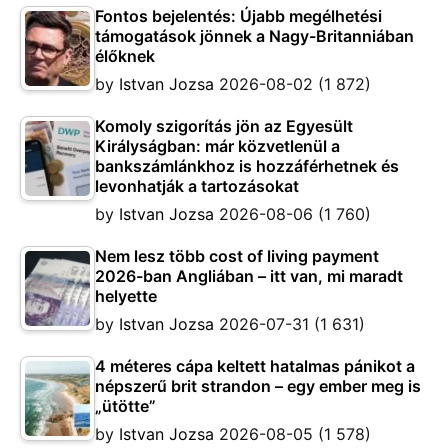
Fontos bejelentés: Újabb megélhetési
támogatások jönnek a Nagy-Britanniában
élőknek
by
Istvan Jozsa
2026-08-02
(1 872)
Komoly szigorítás jön az Egyesült
Királyságban: már közvetlenül a
bankszámlánkhoz is hozzáférhetnek és
levonhatják a tartozásokat
by
Istvan Jozsa
2026-08-06
(1 760)
Nem lesz több cost of living payment
2026-ban Angliában – itt van, mi maradt
helyette
by
Istvan Jozsa
2026-07-31
(1 631)
4 méteres cápa keltett hatalmas pánikot a
népszerű brit strandon – egy ember meg is
„ütötte”
by
Istvan Jozsa
2026-08-05
(1 578)