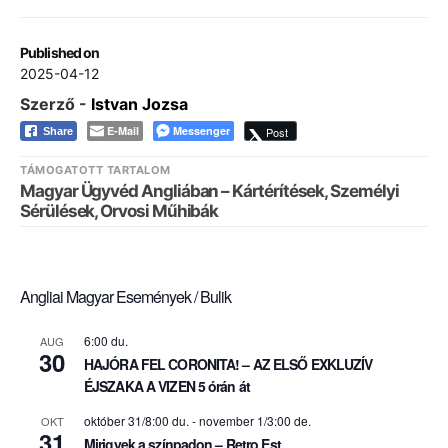
Published on
2025-04-12
Szerző -
Istvan Jozsa
E-Mail
Messenger
Post
Share
TÁMOGATOTT TARTALOM
Magyar Ügyvéd Angliában – Kártérítések, Személyi
Sérülések, Orvosi Műhibák
Angliai Magyar Események / Bulik
6:00 du.
AUG
30
HAJÓRA FEL CORONITA! – AZ ELSŐ EXKLUZÍV
ÉJSZAKA A VIZEN 5 órán át
október 31/8:00 du.
-
november 1/3:00 de.
OKT
31
Mirigyek a színpadon – Retro Est