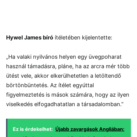
Hywel James bíró
ítéletében kijelentette:
„Ha valaki nyilvános helyen egy üvegpoharat
használ támadásra, pláne, ha az arcra mér több
ütést vele, akkor elkerülhetetlen a letöltendő
börtönbüntetés. Az ítélet egyúttal
figyelmeztetés is mások számára, hogy az ilyen
viselkedés elfogadhatatlan a társadalomban.”
Ez is érdekelhet:
Újabb zavargások Angliában: