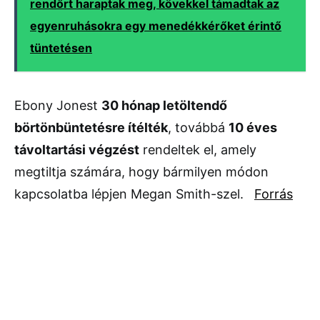
rendőrt haraptak meg, kövekkel támadtak az
egyenruhásokra egy menedékkérőket érintő
tüntetésen
Ebony Jonest
30 hónap letöltendő
börtönbüntetésre ítélték
, továbbá
10 éves
távoltartási végzést
rendeltek el, amely
megtiltja számára, hogy bármilyen módon
kapcsolatba lépjen Megan Smith-szel.
Forrás