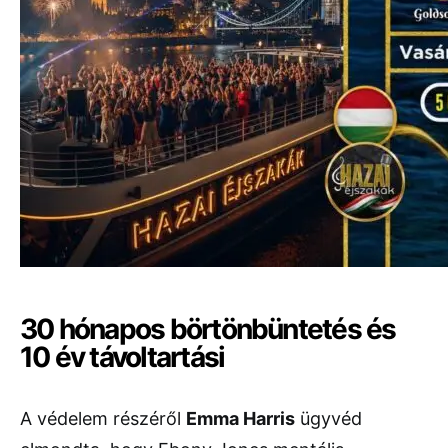
30 hónapos börtönbüntetés és
10 év távoltartási
A védelem részéről
Emma Harris
ügyvéd