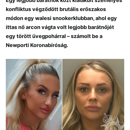
Egy legjobb barátnők közt kialakult személyes
konfliktus végződött brutális erőszakos
módon egy walesi snookerklubban, ahol egy
ittas nő arcon vágta volt legjobb barátnőjét
egy törött üvegpohárral – számolt be a
Newporti Koronabíróság.