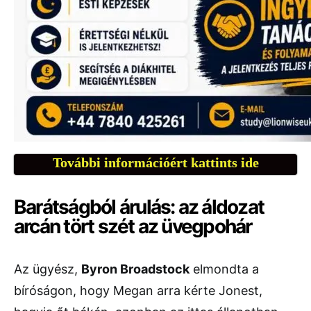
További információért kattints ide
Barátságból árulás: az áldozat
arcán tört szét az üvegpohár
Az ügyész,
Byron Broadstock
elmondta a
bíróságon, hogy Megan arra kérte Jonest,