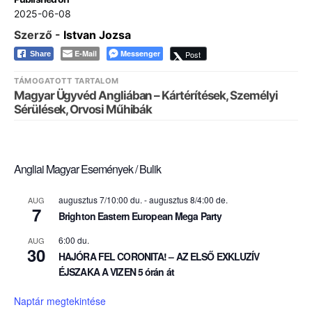
2025-06-08
Szerző -
Istvan Jozsa
E-Mail
Messenger
Post
Share
TÁMOGATOTT TARTALOM
Magyar Ügyvéd Angliában – Kártérítések, Személyi
Sérülések, Orvosi Műhibák
Angliai Magyar Események / Bulik
augusztus 7/10:00 du.
-
augusztus 8/4:00 de.
AUG
7
Brighton Eastern European Mega Party
6:00 du.
AUG
30
HAJÓRA FEL CORONITA! – AZ ELSŐ EXKLUZÍV
ÉJSZAKA A VIZEN 5 órán át
Naptár megtekintése