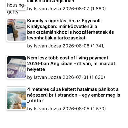
lakásokból Angliában
by
Istvan Jozsa
2026-08-07
(1 860)
Komoly szigorítás jön az Egyesült
Királyságban: már közvetlenül a
bankszámlánkhoz is hozzáférhetnek és
levonhatják a tartozásokat
by
Istvan Jozsa
2026-08-06
(1 741)
Nem lesz több cost of living payment
2026-ban Angliában – itt van, mi maradt
helyette
by
Istvan Jozsa
2026-07-31
(1 630)
4 méteres cápa keltett hatalmas pánikot a
népszerű brit strandon – egy ember meg is
„ütötte”
by
Istvan Jozsa
2026-08-05
(1 570)