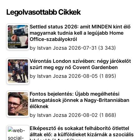
Legolvasottabb Cikkek
Settled status 2026: amit MINDEN kint élő
magyarnak tudnia kell a legújabb Home
Office-szabályokról
by
Istvan Jozsa
2026-07-31
(3 343)
Vérontás London szívében: négy járókelőt
szúrt meg egy nő Covent Gardenben
by
Istvan Jozsa
2026-08-05
(1 895)
Fontos bejelentés: Újabb megélhetési
támogatások jönnek a Nagy-Britanniában
élőknek
by
Istvan Jozsa
2026-08-02
(1 868)
Elképesztő és sokakat felháborító ötlettel
álltak elő: a külföldieket kizárnák a szociális