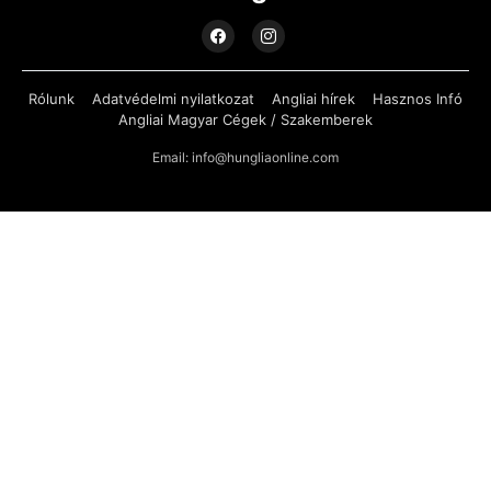
Rólunk
Adatvédelmi nyilatkozat
Angliai hírek
Hasznos Infó
Angliai Magyar Cégek / Szakemberek
Email: info@hungliaonline.com