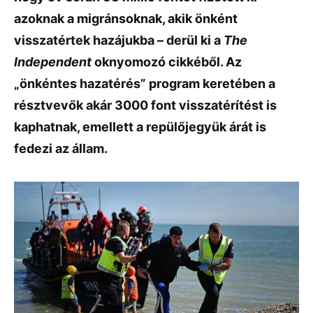
azoknak a migránsoknak, akik önként
visszatértek hazájukba – derül ki a
The
Independent
oknyomozó cikkéből. Az
„önkéntes hazatérés” program keretében a
résztvevők akár 3000 font visszatérítést is
kaphatnak, emellett a repülőjegyük árát is
fedezi az állam.