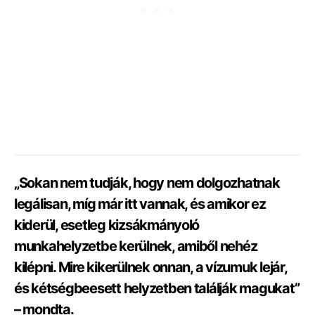
„Sokan nem tudják, hogy nem dolgozhatnak
legálisan, míg már itt vannak, és amikor ez
kiderül, esetleg kizsákmányoló
munkahelyzetbe kerülnek, amiből nehéz
kilépni. Mire kikerülnek onnan, a vízumuk lejár,
és kétségbeesett helyzetben találják magukat”
– mondta.