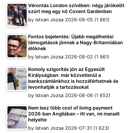
Vérontás London szívében: négy járókelőt
szúrt meg egy nő Covent Gardenben
by
Istvan Jozsa
2026-08-05
(1 861)
Fontos bejelentés: Újabb megélhetési
támogatások jönnek a Nagy-Britanniában
élőknek
by
Istvan Jozsa
2026-08-02
(1 861)
Komoly szigorítás jön az Egyesült
Királyságban: már közvetlenül a
bankszámlánkhoz is hozzáférhetnek és
levonhatják a tartozásokat
by
Istvan Jozsa
2026-08-06
(1 652)
Nem lesz több cost of living payment
2026-ban Angliában – itt van, mi maradt
helyette
by
Istvan Jozsa
2026-07-31
(1 623)