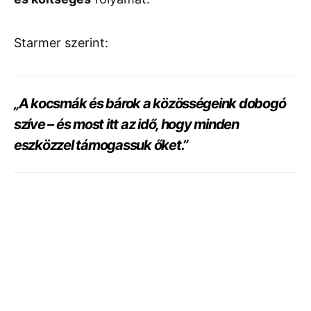
Starmer szerint:
„A kocsmák és bárok a közösségeink dobogó
szíve – és most itt az idő, hogy minden
eszközzel támogassuk őket.”