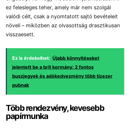
ez felesleges teher, amely már nem szolgál
valódi célt, csak a nyomtatott sajtó bevételeit
növeli – miközben az olvasottság drasztikusan
visszaesett.
Ez is érdekelhet:
Újabb könnyítéseket
jelentett be a brit kormány: 2 fontos
buszjegyek és adókedvezmény több tízezer
pubnak
Több rendezvény, kevesebb
papírmunka