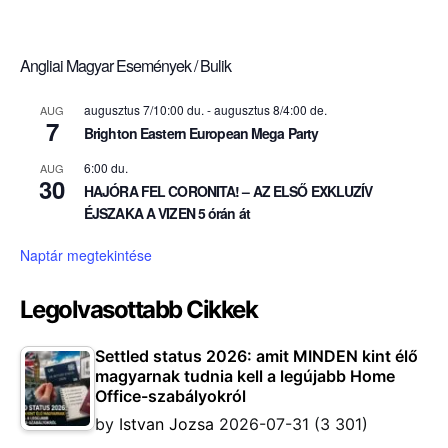
Angliai Magyar Események / Bulik
augusztus 7/10:00 du.
-
augusztus 8/4:00 de.
AUG
7
Brighton Eastern European Mega Party
6:00 du.
AUG
30
HAJÓRA FEL CORONITA! – AZ ELSŐ EXKLUZÍV
ÉJSZAKA A VIZEN 5 órán át
Naptár megtekintése
Legolvasottabb Cikkek
Settled status 2026: amit MINDEN kint élő
magyarnak tudnia kell a legújabb Home
Office-szabályokról
by
Istvan Jozsa
2026-07-31
(3 301)