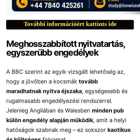
További információért kattints ide
Meghosszabbított nyitvatartás,
egyszerűbb engedélyek
A BBC szerint az egyik vizsgált lehetőség az,
hogy a jövőben a kocsmák
tovább
maradhatnak nyitva éjszaka
, egységesebb és
rugalmasabb engedélyezési rendszerrel.
Jelenleg Angliában és Walesben
minden pub
külön engedély alapján működik
, amit a helyi
hatóságok szabnak meg – ez sokszor
kaotikus
és költséges
folyamat.