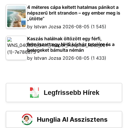
4 méteres cápa keltett hatalmas pánikot a
népszerű brit strandon – egy ember meg is
„ütötte”
by
Istvan Jozsa
2026-08-05
(1 545)
Kaszás halálnak öltözött egy férfi,
felmászott egy NHS kórház tetejére és a
betegeket bámulta némán
by
Istvan Jozsa
2026-08-05
(1 433)
Legfrissebb Hírek
Hunglia AI Asszisztens