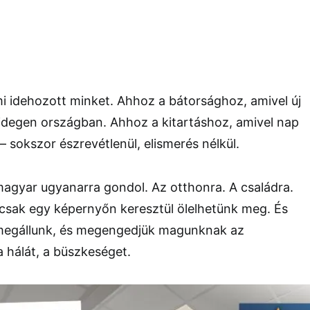
i idehozott minket. Ahhoz a bátorsághoz, amivel új
 idegen országban. Ahhoz a kitartáshoz, amivel nap
– sokszor észrevétlenül, elismerés nélkül.
magyar ugyanarra gondol. Az otthonra. A családra.
 csak egy képernyőn keresztül ölelhetünk meg. És
a megállunk, és megengedjük magunknak az
a hálát, a büszkeséget.