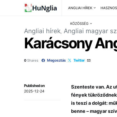
ANGLIAI HÍREK
HASZNOS
KÖZÖSSÉG
Angliai hírek
Angliai magyar sz
Karácsony Ang
Megosztás
Twitter
0
Shares
Published on
Szenteste van. Az u
2025-12-24
fények tükröződnek 
is teszi a dolgát: mű
benne – magyar szív