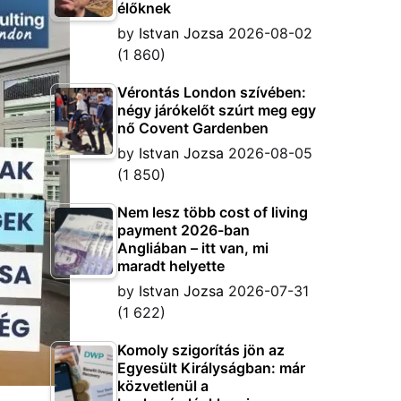
élőknek
by
Istvan Jozsa
2026-08-02
(1 860)
Vérontás London szívében:
négy járókelőt szúrt meg egy
nő Covent Gardenben
by
Istvan Jozsa
2026-08-05
(1 850)
Nem lesz több cost of living
payment 2026-ban
Angliában – itt van, mi
maradt helyette
by
Istvan Jozsa
2026-07-31
(1 622)
Komoly szigorítás jön az
Egyesült Királyságban: már
közvetlenül a