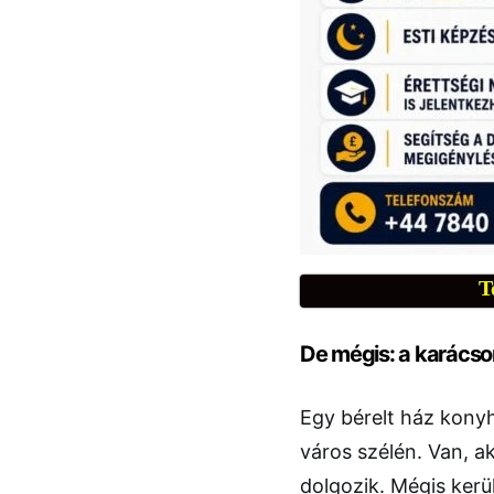
T
De mégis: a karácson
Egy bérelt ház konyh
város szélén. Van, a
dolgozik. Mégis kerül