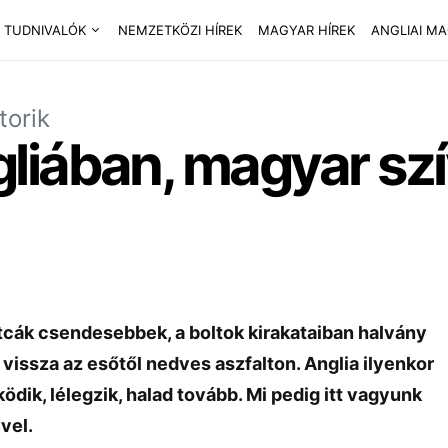
 TUDNIVALÓK
NEMZETKÖZI HÍREK
MAGYAR HÍREK
ANGLIAI M
torik
liában, magyar szí
tcák csendesebbek, a boltok kirakataiban halvány
vissza az esőtől nedves aszfalton. Anglia ilyenkor
ködik, lélegzik, halad tovább. Mi pedig itt vagyunk
vel.