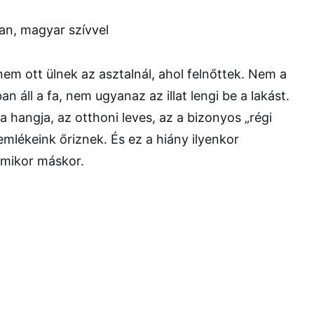
m ott ülnek az asztalnál, ahol felnőttek. Nem a
 áll a fa, nem ugyanaz az illat lengi be a lakást.
hangja, az otthoni leves, az a bizonyos „régi
emlékeink őriznek. És ez a hiány ilyenkor
mikor máskor.