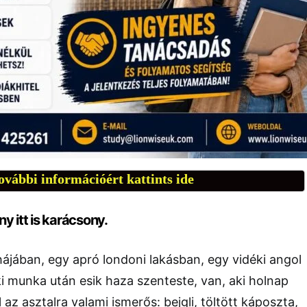
ovábbi információért kattints ide
y itt is karácsony.
ájában, egy apró londoni lakásban, egy vidéki angol
ki munka után esik haza szenteste, van, aki holnap
 az asztalra valami ismerős: bejgli, töltött káposzta,