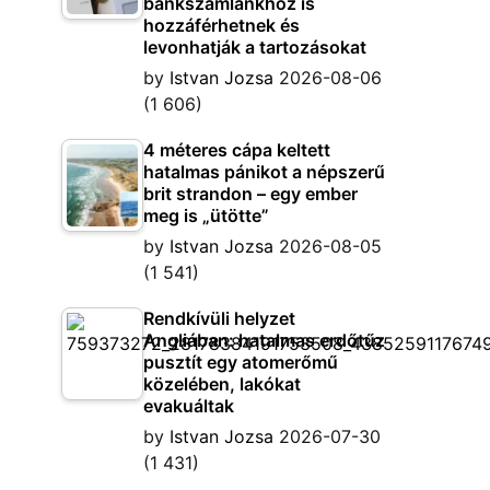
bankszámlánkhoz is
hozzáférhetnek és
levonhatják a tartozásokat
by
Istvan Jozsa
2026-08-06
(1 606)
4 méteres cápa keltett
hatalmas pánikot a népszerű
brit strandon – egy ember
meg is „ütötte”
by
Istvan Jozsa
2026-08-05
(1 541)
Rendkívüli helyzet
Angliában: hatalmas erdőtűz
pusztít egy atomerőmű
közelében, lakókat
evakuáltak
by
Istvan Jozsa
2026-07-30
(1 431)