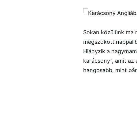
Sokan közülünk ma ne
megszokott nappaliban
Hiányzik a nagymama 
karácsony”, amit az 
hangosabb, mint bár