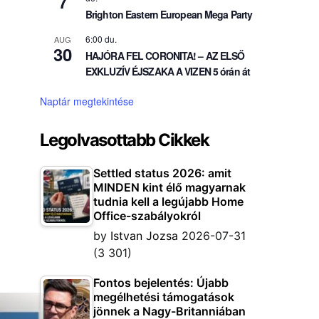
7
Brighton Eastern European Mega Party
6:00 du.
AUG
30
HAJÓRA FEL CORONITA! – AZ ELSŐ
EXKLUZÍV ÉJSZAKA A VIZEN 5 órán át
Naptár megtekintése
Legolvasottabb Cikkek
Settled status 2026: amit
MINDEN kint élő magyarnak
tudnia kell a legújabb Home
Office-szabályokról
by
Istvan Jozsa
2026-07-31
(3 301)
Fontos bejelentés: Újabb
megélhetési támogatások
jönnek a Nagy-Britanniában