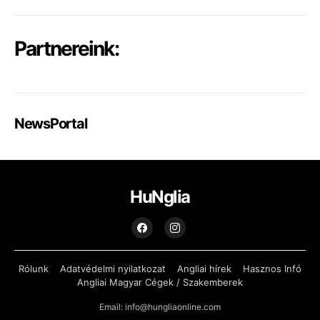
Partnereink:
NewsPortal
HuNglia
Rólunk
Adatvédelmi nyilatkozat
Angliai hírek
Hasznos Infó
Angliai Magyar Cégek / Szakemberek
Email: info@hungliaonline.com