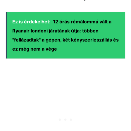
Ez is érdekelhet:
12 órás rémálommá vált a
Ryanair londoni járatának útja: többen
"fellázadtak" a gépen, két kényszerleszállás és
ez még nem a vége