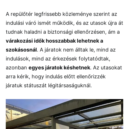
A repülőtér legfrissebb közleménye szerint az
indulási váró ismét működik, és az utasok újra át
tudnak haladni a biztonsági ellenőrzésen, ám a
várakozási idők hosszabbak lehetnek a
szokásosnál
. A járatok nem álltak le, mind az
indulások, mind az érkezések folytatódtak,
azonban
egyes járatok késhetnek
. Az utasokat
arra kérik, hogy indulás előtt ellenőrizzék
járatuk státuszát légitársaságuknál.