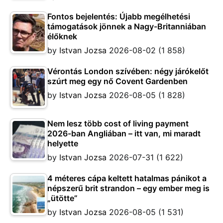
Fontos bejelentés: Újabb megélhetési
támogatások jönnek a Nagy-Britanniában
élőknek
by
Istvan Jozsa
2026-08-02
(1 858)
Vérontás London szívében: négy járókelőt
szúrt meg egy nő Covent Gardenben
by
Istvan Jozsa
2026-08-05
(1 828)
Nem lesz több cost of living payment
2026-ban Angliában – itt van, mi maradt
helyette
by
Istvan Jozsa
2026-07-31
(1 622)
4 méteres cápa keltett hatalmas pánikot a
népszerű brit strandon – egy ember meg is
„ütötte”
by
Istvan Jozsa
2026-08-05
(1 531)