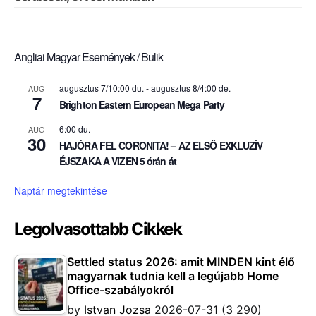
Angliai Magyar Események / Bulik
augusztus 7/10:00 du.
-
augusztus 8/4:00 de.
AUG
7
Brighton Eastern European Mega Party
6:00 du.
AUG
30
HAJÓRA FEL CORONITA! – AZ ELSŐ EXKLUZÍV
ÉJSZAKA A VIZEN 5 órán át
Naptár megtekintése
Legolvasottabb Cikkek
Settled status 2026: amit MINDEN kint élő
magyarnak tudnia kell a legújabb Home
Office-szabályokról
by
Istvan Jozsa
2026-07-31
(3 290)