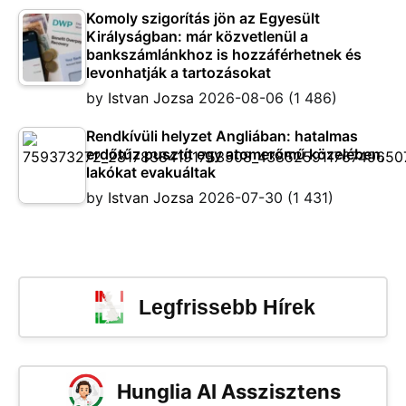
Komoly szigorítás jön az Egyesült
Királyságban: már közvetlenül a
bankszámlánkhoz is hozzáférhetnek és
levonhatják a tartozásokat
by
Istvan Jozsa
2026-08-06
(1 486)
Rendkívüli helyzet Angliában: hatalmas
erdőtűz pusztít egy atomerőmű közelében,
lakókat evakuáltak
by
Istvan Jozsa
2026-07-30
(1 431)
Legfrissebb Hírek
Hunglia AI Asszisztens