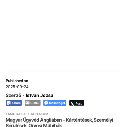
Published on
2025-09-24
Szerző -
Istvan Jozsa
E-Mail
Messenger
Post
Share
TÁMOGATOTT TARTALOM
Magyar Ügyvéd Angliában – Kártérítések, Személyi
Sérülések, Orvosi Műhibák