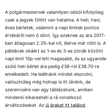
A polgármesternek valamilyen okból kifolyólag
csak a jegyek fölött van hatalma. A heti, havi,
éves bérletek, valamint a napi limitek pontos
értékéről nem ő dönt. Így ezeknek az ára 2017-
ben átlagosan 2.3%-kal nő, illetve már nőtt is. A
példának okáért az 1-es és 3-as zónák közötti
napi limit 10p-vel lett magasabb, és az ugyanide
szóló heti bérlet ára pedig £38-ról £38.70-re
emelkedett. Ha leállnánk mindet elsorolni,
valószínűleg még holnap is itt ülnénk, de
szerencsére van egy táblázatunk, amiben
mindenki kikeresheti a rá vonatkozó
árváltozásakat. Az
új árakat itt találod
.