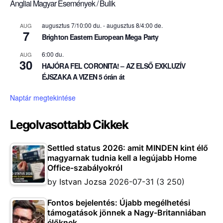
Angliai Magyar Események / Bulik
augusztus 7/10:00 du.
-
augusztus 8/4:00 de.
AUG
7
Brighton Eastern European Mega Party
6:00 du.
AUG
30
HAJÓRA FEL CORONITA! – AZ ELSŐ EXKLUZÍV
ÉJSZAKA A VIZEN 5 órán át
Naptár megtekintése
Legolvasottabb Cikkek
Settled status 2026: amit MINDEN kint élő
magyarnak tudnia kell a legújabb Home
Office-szabályokról
by
Istvan Jozsa
2026-07-31
(3 250)
Fontos bejelentés: Újabb megélhetési
támogatások jönnek a Nagy-Britanniában
élőknek