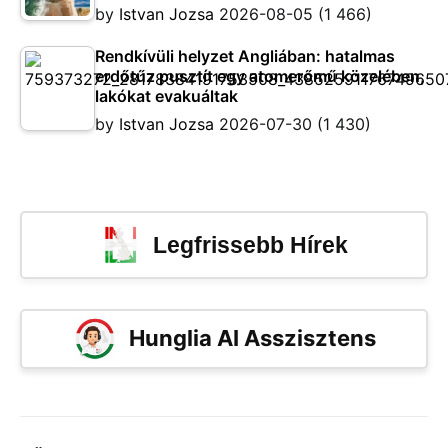
by
Istvan Jozsa
2026-08-05
(1 466)
Rendkívüli helyzet Angliában: hatalmas
erdőtűz pusztít egy atomerőmű közelében,
lakókat evakuáltak
by
Istvan Jozsa
2026-07-30
(1 430)
Legfrissebb Hírek
Hunglia AI Asszisztens