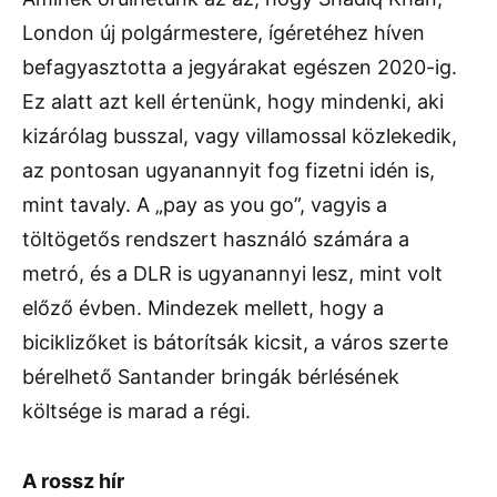
London új polgármestere, ígéretéhez híven
befagyasztotta a jegyárakat egészen 2020-ig.
Ez alatt azt kell értenünk, hogy mindenki, aki
kizárólag busszal, vagy villamossal közlekedik,
az pontosan ugyanannyit fog fizetni idén is,
mint tavaly. A „pay as you go”, vagyis a
töltögetős rendszert használó számára a
metró, és a DLR is ugyanannyi lesz, mint volt
előző évben. Mindezek mellett, hogy a
biciklizőket is bátorítsák kicsit, a város szerte
bérelhető Santander bringák bérlésének
költsége is marad a régi.
A rossz hír