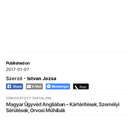
Published on
2017-01-07
Szerző -
Istvan Jozsa
E-Mail
Messenger
Post
Share
TÁMOGATOTT TARTALOM
Magyar Ügyvéd Angliában – Kártérítések, Személyi
Sérülések, Orvosi Műhibák