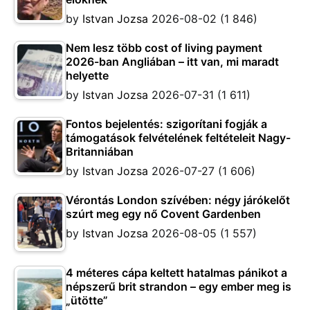
by
Istvan Jozsa
2026-08-02
(1 846)
Nem lesz több cost of living payment
2026-ban Angliában – itt van, mi maradt
helyette
by
Istvan Jozsa
2026-07-31
(1 611)
Fontos bejelentés: szigorítani fogják a
támogatások felvételének feltételeit Nagy-
Britanniában
by
Istvan Jozsa
2026-07-27
(1 606)
Vérontás London szívében: négy járókelőt
szúrt meg egy nő Covent Gardenben
by
Istvan Jozsa
2026-08-05
(1 557)
4 méteres cápa keltett hatalmas pánikot a
népszerű brit strandon – egy ember meg is
„ütötte”