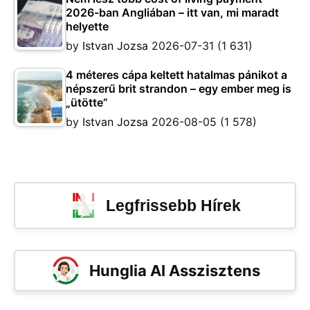
2026-ban Angliában – itt van, mi maradt
helyette
by
Istvan Jozsa
2026-07-31
(1 631)
4 méteres cápa keltett hatalmas pánikot a
népszerű brit strandon – egy ember meg is
„ütötte”
by
Istvan Jozsa
2026-08-05
(1 578)
Legfrissebb Hírek
Hunglia AI Asszisztens