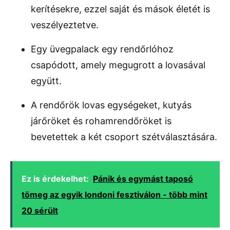
kerítésekre, ezzel saját és mások életét is
veszélyeztetve.
Egy üvegpalack egy rendőrlóhoz
csapódott, amely megugrott a lovasával
együtt.
A rendőrök lovas egységeket, kutyás
járőröket és rohamrendőröket is
bevetettek a két csoport szétválasztására.
Ez is érdekelhet:
Pánik és egymást taposó
tömeg az egyik londoni fesztiválon - több mint
20 sérült