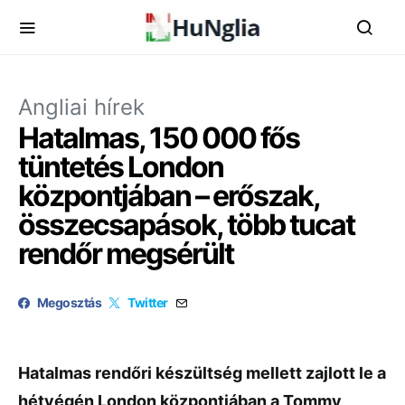
Angliai hírek
Hatalmas, 150 000 fős
tüntetés London
központjában – erőszak,
összecsapások, több tucat
rendőr megsérült
Megosztás
Twitter
Hatalmas rendőri készültség mellett zajlott le a
hétvégén London központjában a Tommy