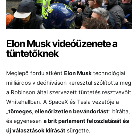
Elon Musk videóüzenete a
tüntetőknek
Meglepő fordulatként
Elon Musk
technológiai
milliárdos videóhíváson keresztül szólította meg
a Robinson által szervezett tüntetés résztvevőit
Whitehallban. A SpaceX és Tesla vezetője a
„
tömeges, ellenőrizetlen bevándorlást
” bírálta,
és egyenesen
a brit parlament feloszlatását és
új választások kiírását
sürgette.