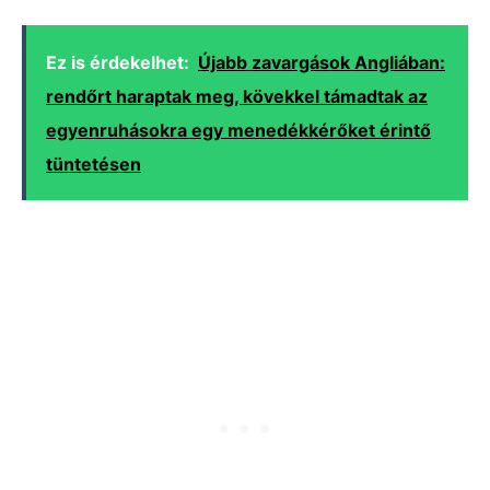
Ez is érdekelhet:
Újabb zavargások Angliában:
rendőrt haraptak meg, kövekkel támadtak az
egyenruhásokra egy menedékkérőket érintő
tüntetésen