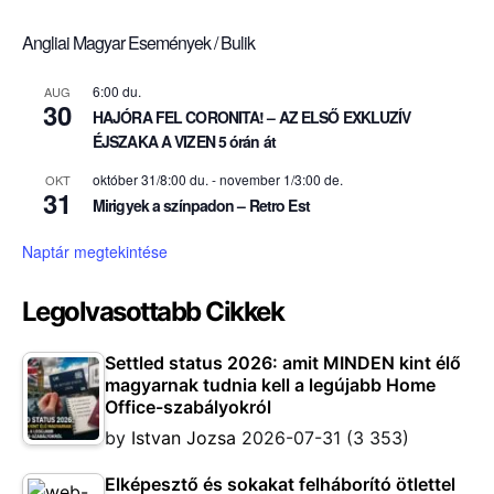
Angliai Magyar Események / Bulik
6:00 du.
AUG
30
HAJÓRA FEL CORONITA! – AZ ELSŐ EXKLUZÍV
ÉJSZAKA A VIZEN 5 órán át
október 31/8:00 du.
-
november 1/3:00 de.
OKT
31
Mirigyek a színpadon – Retro Est
Naptár megtekintése
Legolvasottabb Cikkek
Settled status 2026: amit MINDEN kint élő
magyarnak tudnia kell a legújabb Home
Office-szabályokról
by
Istvan Jozsa
2026-07-31
(3 353)
Elképesztő és sokakat felháborító ötlettel