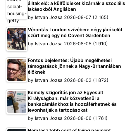
álltak elő: a külföldieket kizárnák a szociális
lakásokból Angliában
by
Istvan Jozsa
2026-08-07
(2 165)
Vérontás London szívében: négy járókelőt
szúrt meg egy nő Covent Gardenben
by
Istvan Jozsa
2026-08-05
(1 910)
Fontos bejelentés: Újabb megélhetési
támogatások jönnek a Nagy-Britanniában
élőknek
by
Istvan Jozsa
2026-08-02
(1 872)
Komoly szigorítás jön az Egyesült
Királyságban: már közvetlenül a
bankszámlánkhoz is hozzáférhetnek és
levonhatják a tartozásokat
by
Istvan Jozsa
2026-08-06
(1 761)
Nem lesz több cost of living payment