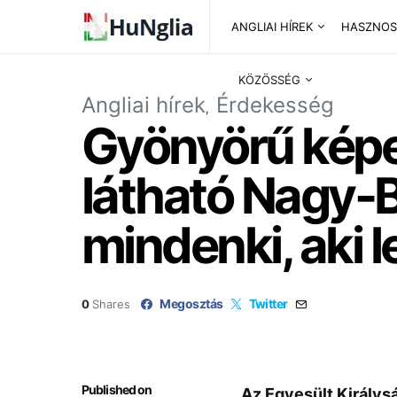
ANGLIAI HÍREK
HASZNOS
KÖZÖSSÉG
Angliai hírek
Érdekesség
Gyönyörű képek 
látható Nagy-Br
mindenki, aki 
Megosztás
Twitter
0
Shares
Published on
Az Egyesült Királys