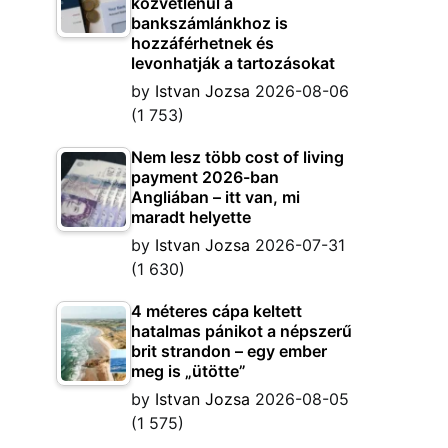
közvetlenül a
bankszámlánkhoz is
hozzáférhetnek és
levonhatják a tartozásokat
by
Istvan Jozsa
2026-08-06
(1 753)
Nem lesz több cost of living
payment 2026-ban
Angliában – itt van, mi
maradt helyette
by
Istvan Jozsa
2026-07-31
(1 630)
4 méteres cápa keltett
hatalmas pánikot a népszerű
brit strandon – egy ember
meg is „ütötte”
by
Istvan Jozsa
2026-08-05
(1 575)