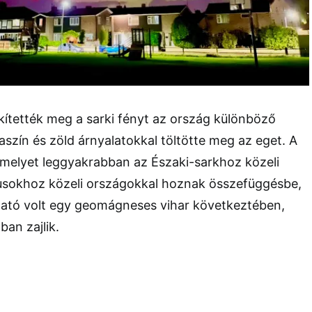
ítették meg a sarki fényt az ország különböző
aszín és zöld árnyalatokkal töltötte meg az eget. A
amelyet leggyakrabban az Északi-sarkhoz közeli
ólusokhoz közeli országokkal hoznak összefüggésbe,
tható volt egy geomágneses vihar következtében,
an zajlik.