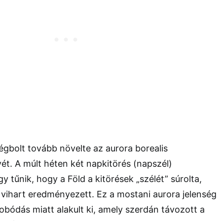
 égbolt tovább növelte az aurora borealis
ét. A múlt héten két napkitörés (napszél)
y tűnik, hogy a Föld a kitörések „szélét” súrolta,
ihart eredményezett. Ez a mostani aurora jelenség
bódás miatt alakult ki, amely szerdán távozott a