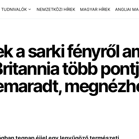
 TUDNIVALÓK
NEMZETKÖZI HÍREK
MAGYAR HÍREK
ANGLIAI M
a sarki fényről ami
itannia több pontján
lemaradt, megnézhe
ágban tegnap éjjel egy lenyűgöző természeti