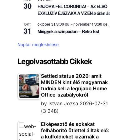
30
HAJÓRA FEL CORONITA! – AZ ELSŐ
EXKLUZÍV ÉJSZAKA A VIZEN 5 órán át
október 31/8:00 du.
-
november 1/3:00 de.
OKT
31
Mirigyek a színpadon – Retro Est
Naptár megtekintése
Legolvasottabb Cikkek
Settled status 2026: amit
MINDEN kint élő magyarnak
tudnia kell a legújabb Home
Office-szabályokról
by
Istvan Jozsa
2026-07-31
(3 348)
Elképesztő és sokakat
felháborító ötlettel álltak elő:
a külföldieket kizárnák a