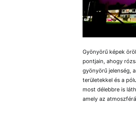
Gyönyörű képek örök
pontjain, ahogy rózs
gyönyörű jelenség, 
területekkel és a p
most délebbre is lá
amely az atmoszféráb