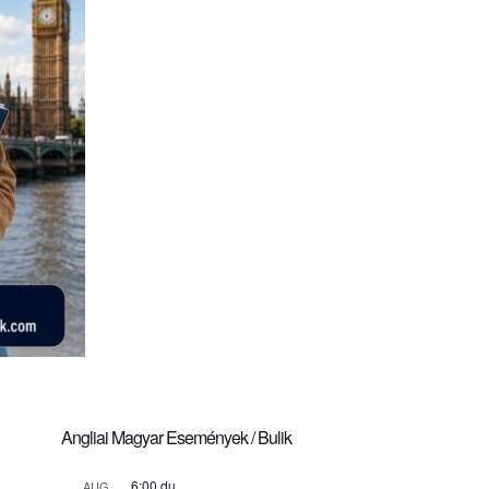
Angliai Magyar Események / Bulik
6:00 du.
AUG