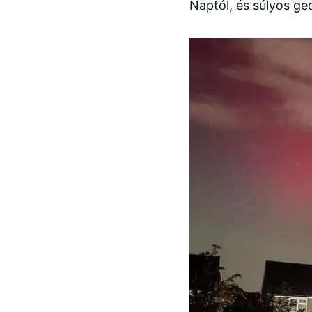
Naptól, és súlyos g