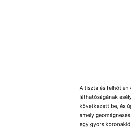
A tiszta és felhőtlen
láthatóságának esély
következett be, és úg
amely geomágneses v
egy gyors koronakido