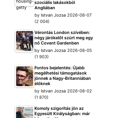
szociális lakásokból
Angliában
by
Istvan Jozsa
2026-08-07
(2 004)
Vérontás London szívében:
négy járókelőt szúrt meg egy
nő Covent Gardenben
by
Istvan Jozsa
2026-08-05
(1 903)
Fontos bejelentés: Újabb
megélhetési támogatások
jönnek a Nagy-Britanniában
élőknek
by
Istvan Jozsa
2026-08-02
(1 870)
Komoly szigorítás jön az
Egyesült Királyságban: már