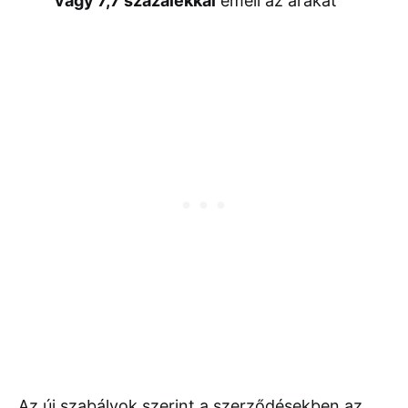
vagy 7,7 százalékkal
emeli az árakat
Az új szabályok szerint a szerződésekben az