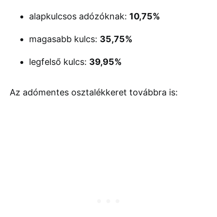
alapkulcsos adózóknak:
10,75%
magasabb kulcs:
35,75%
legfelső kulcs:
39,95%
Az adómentes osztalékkeret továbbra is: