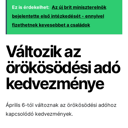
Ez is érdekelhet:
Az új brit miniszterelnök
bejelentette első intézkedését - ennyivel
fizethetnek kevesebbet a családok
Változik az
örökösödési adó
kedvezménye
Április 6-tól változnak az örökösödési adóhoz
kapcsolódó kedvezmények.