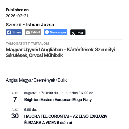
Published on
2026-02-21
Szerző -
Istvan Jozsa
E-Mail
Messenger
Post
Share
TÁMOGATOTT TARTALOM
Magyar Ügyvéd Angliában – Kártérítések, Személyi
Sérülések, Orvosi Műhibák
Angliai Magyar Események / Bulik
augusztus 7/10:00 du.
-
augusztus 8/4:00 de.
AUG
7
Brighton Eastern European Mega Party
6:00 du.
AUG
30
HAJÓRA FEL CORONITA! – AZ ELSŐ EXKLUZÍV
ÉJSZAKA A VIZEN 5 órán át