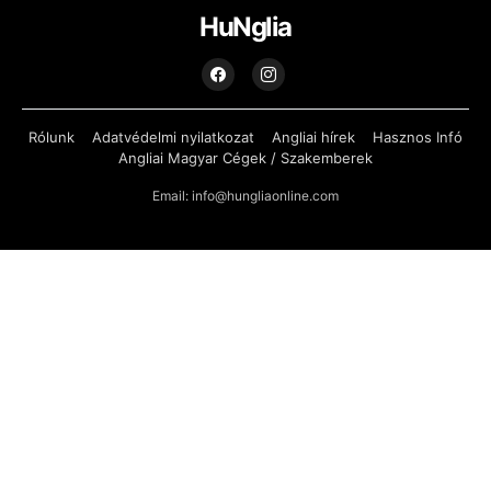
HuNglia
Rólunk
Adatvédelmi nyilatkozat
Angliai hírek
Hasznos Infó
Angliai Magyar Cégek / Szakemberek
Email: info@hungliaonline.com