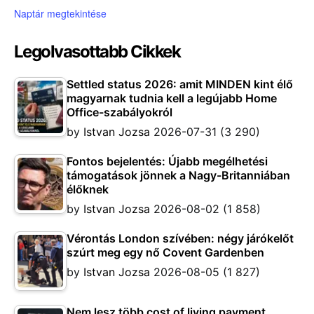
Naptár megtekintése
Legolvasottabb Cikkek
Settled status 2026: amit MINDEN kint élő
magyarnak tudnia kell a legújabb Home
Office-szabályokról
by
Istvan Jozsa
2026-07-31
(3 290)
Fontos bejelentés: Újabb megélhetési
támogatások jönnek a Nagy-Britanniában
élőknek
by
Istvan Jozsa
2026-08-02
(1 858)
Vérontás London szívében: négy járókelőt
szúrt meg egy nő Covent Gardenben
by
Istvan Jozsa
2026-08-05
(1 827)
Nem lesz több cost of living payment