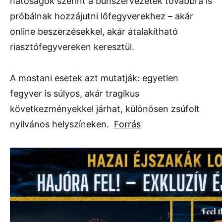
hatóságok szerint a bűnszervezetek továbbra is
próbálnak hozzájutni lőfegyverekhez – akár
online beszerzésekkel, akár átalakítható
riasztófegyvereken keresztül.
A mostani esetek azt mutatják: egyetlen
fegyver is súlyos, akár tragikus
következményekkel járhat, különösen zsúfolt
nyilvános helyszíneken.
Forrás