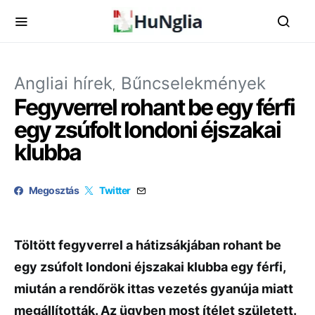
Angliai hírek
Bűncselekmények
Fegyverrel rohant be egy férfi
egy zsúfolt londoni éjszakai
klubba
Megosztás
Twitter
Töltött fegyverrel a hátizsákjában rohant be
egy zsúfolt londoni éjszakai klubba egy férfi,
miután a rendőrök ittas vezetés gyanúja miatt
megállították. Az ügyben most ítélet született.