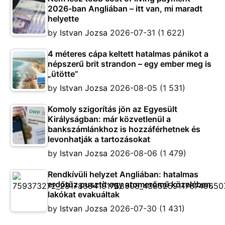
2026-ban Angliában – itt van, mi maradt
helyette
by
Istvan Jozsa
2026-07-31
(1 622)
4 méteres cápa keltett hatalmas pánikot a
népszerű brit strandon – egy ember meg is
„ütötte”
by
Istvan Jozsa
2026-08-05
(1 531)
Komoly szigorítás jön az Egyesült
Királyságban: már közvetlenül a
bankszámlánkhoz is hozzáférhetnek és
levonhatják a tartozásokat
by
Istvan Jozsa
2026-08-06
(1 479)
Rendkívüli helyzet Angliában: hatalmas
erdőtűz pusztít egy atomerőmű közelében,
lakókat evakuáltak
by
Istvan Jozsa
2026-07-30
(1 431)