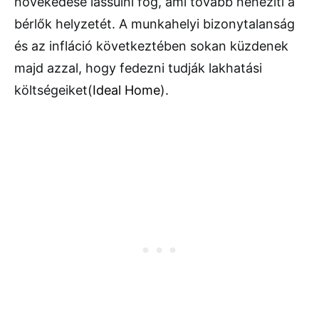
növekedése lassulni fog, ami tovább nehezíti a
bérlők helyzetét. A munkahelyi bizonytalanság
és az infláció következtében sokan küzdenek
majd azzal, hogy fedezni tudják lakhatási
költségeiket​
(
Ideal Home
)
.