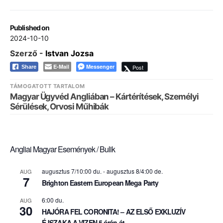
Published on
2024-10-10
Szerző -
Istvan Jozsa
E-Mail
Messenger
Post
Share
TÁMOGATOTT TARTALOM
Magyar Ügyvéd Angliában – Kártérítések, Személyi
Sérülések, Orvosi Műhibák
Angliai Magyar Események / Bulik
augusztus 7/10:00 du.
-
augusztus 8/4:00 de.
AUG
7
Brighton Eastern European Mega Party
6:00 du.
AUG
30
HAJÓRA FEL CORONITA! – AZ ELSŐ EXKLUZÍV
ÉJSZAKA A VIZEN 5 órán át