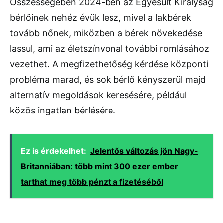
Összességében 2024-ben az Egyesült Királyság
bérlőinek nehéz évük lesz, mivel a lakbérek
tovább nőnek, miközben a bérek növekedése
lassul, ami az életszínvonal további romlásához
vezethet. A megfizethetőség kérdése központi
probléma marad, és sok bérlő kényszerül majd
alternatív megoldások keresésére, például
közös ingatlan bérlésére.
Ez is érdekelhet:
Jelentős változás jön Nagy-
Britanniában: több mint 300 ezer ember
tarthat meg több pénzt a fizetéséből