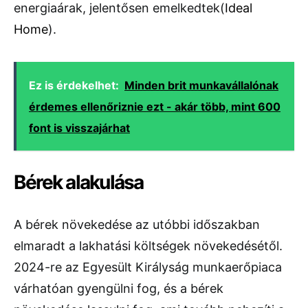
energiaárak, jelentősen emelkedtek​
(
Ideal
Home
)
.
Ez is érdekelhet:
Minden brit munkavállalónak
érdemes ellenőriznie ezt - akár több, mint 600
font is visszajárhat
Bérek alakulása
A bérek növekedése az utóbbi időszakban
elmaradt a lakhatási költségek növekedésétől.
2024-re az Egyesült Királyság munkaerőpiaca
várhatóan gyengülni fog, és a bérek