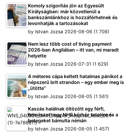
Komoly szigorítás jön az Egyesült
Királyságban: már közvetlenül a
bankszámlánkhoz is hozzáférhetnek és
levonhatják a tartozásokat
by
Istvan Jozsa
2026-08-06
(1 708)
Nem lesz több cost of living payment
2026-ban Angliában – itt van, mi maradt
helyette
by
Istvan Jozsa
2026-07-31
(1 629)
4 méteres cápa keltett hatalmas pánikot a
népszerű brit strandon – egy ember meg is
„ütötte”
by
Istvan Jozsa
2026-08-05
(1 561)
Kaszás halálnak öltözött egy férfi,
felmászott egy NHS kórház tetejére és a
betegeket bámulta némán
by
Istvan Jozsa
2026-08-05
(1 457)