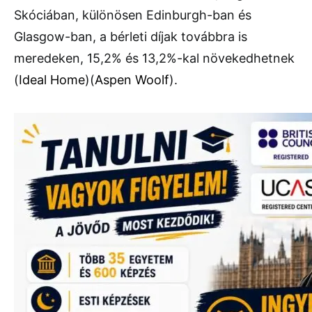
Skóciában, különösen Edinburgh-ban és
Glasgow-ban, a bérleti díjak továbbra is
meredeken, 15,2% és 13,2%-kal növekedhetnek​
(
Ideal Home
)
(
Aspen Woolf
)
.