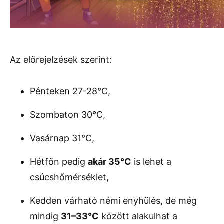
Az előrejelzések szerint:
Pénteken 27-28°C,
Szombaton 30°C,
Vasárnap 31°C,
Hétfőn pedig
akár 35°C
is lehet a
csúcshőmérséklet,
Kedden várható némi enyhülés, de még
mindig
31–33°C
között alakulhat a