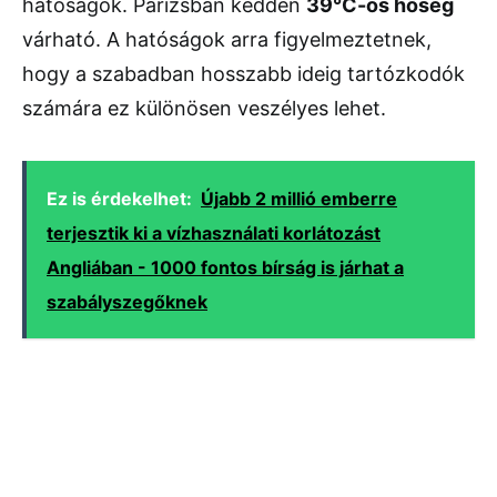
hatóságok. Párizsban kedden
39°C-os hőség
várható. A hatóságok arra figyelmeztetnek,
hogy a szabadban hosszabb ideig tartózkodók
számára ez különösen veszélyes lehet.
Ez is érdekelhet:
Újabb 2 millió emberre
terjesztik ki a vízhasználati korlátozást
Angliában - 1000 fontos bírság is járhat a
szabályszegőknek