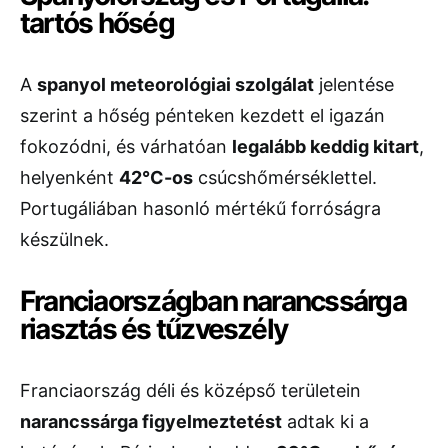
tartós hőség
A
spanyol meteorológiai szolgálat
jelentése
szerint a hőség pénteken kezdett el igazán
fokozódni, és várhatóan
legalább keddig kitart
,
helyenként
42°C-os
csúcshőmérséklettel.
Portugáliában hasonló mértékű forróságra
készülnek.
Franciaországban narancssárga
riasztás és tűzveszély
Franciaország déli és középső területein
narancssárga figyelmeztetést
adtak ki a