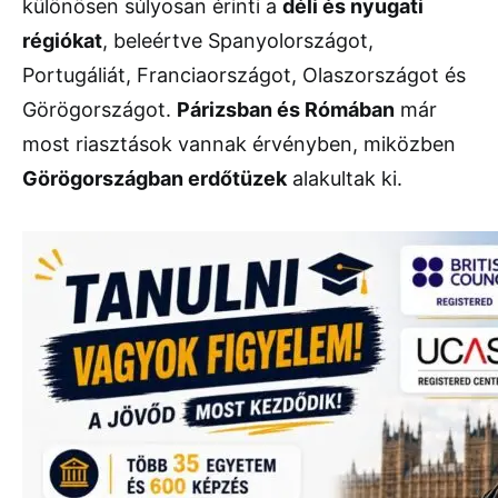
különösen súlyosan érinti a
déli és nyugati
régiókat
, beleértve Spanyolországot,
Portugáliát, Franciaországot, Olaszországot és
Görögországot.
Párizsban és Rómában
már
most riasztások vannak érvényben, miközben
Görögországban erdőtüzek
alakultak ki.