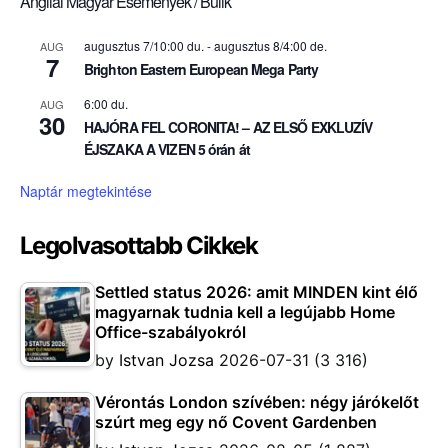
Angliai Magyar Események / Bulik
augusztus 7/10:00 du.
-
augusztus 8/4:00 de.
AUG
7
Brighton Eastern European Mega Party
6:00 du.
AUG
30
HAJÓRA FEL CORONITA! – AZ ELSŐ EXKLUZÍV
ÉJSZAKA A VIZEN 5 órán át
Naptár megtekintése
Legolvasottabb Cikkek
Settled status 2026: amit MINDEN kint élő
magyarnak tudnia kell a legújabb Home
Office-szabályokról
by
Istvan Jozsa
2026-07-31
(3 316)
Vérontás London szívében: négy járókelőt
szúrt meg egy nő Covent Gardenben