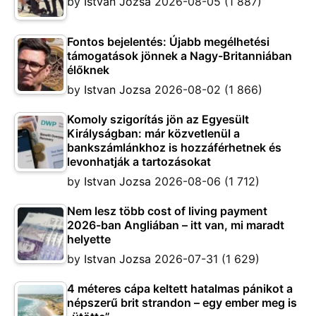
by
Istvan Jozsa
2026-08-05
(1 887)
Fontos bejelentés: Újabb megélhetési
támogatások jönnek a Nagy-Britanniában
élőknek
by
Istvan Jozsa
2026-08-02
(1 866)
Komoly szigorítás jön az Egyesült
Királyságban: már közvetlenül a
bankszámlánkhoz is hozzáférhetnek és
levonhatják a tartozásokat
by
Istvan Jozsa
2026-08-06
(1 712)
Nem lesz több cost of living payment
2026-ban Angliában – itt van, mi maradt
helyette
by
Istvan Jozsa
2026-07-31
(1 629)
4 méteres cápa keltett hatalmas pánikot a
népszerű brit strandon – egy ember meg is