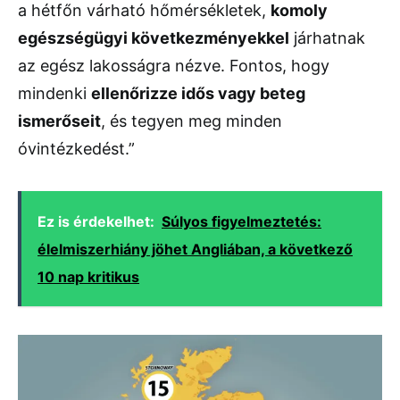
a hétfőn várható hőmérsékletek,
komoly
egészségügyi következményekkel
járhatnak
az egész lakosságra nézve. Fontos, hogy
mindenki
ellenőrizze idős vagy beteg
ismerőseit
, és tegyen meg minden
óvintézkedést.”
Ez is érdekelhet:
Súlyos figyelmeztetés:
élelmiszerhiány jöhet Angliában, a következő
10 nap kritikus