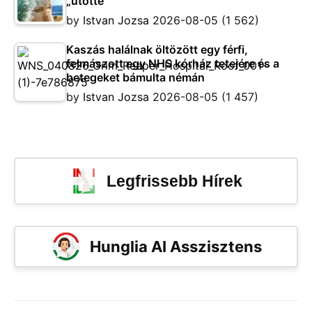
„ütötte”
by
Istvan Jozsa
2026-08-05
(1 562)
Kaszás halálnak öltözött egy férfi,
felmászott egy NHS kórház tetejére és a
betegeket bámulta némán
by
Istvan Jozsa
2026-08-05
(1 457)
Legfrissebb Hírek
Hunglia AI Asszisztens