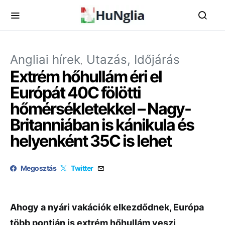
Angliai hírek
Utazás, Időjárás
Extrém hőhullám éri el
Európát 40C fölötti
hőmérsékletekkel – Nagy-
Britanniában is kánikula és
helyenként 35C is lehet
Megosztás
Twitter
Ahogy a nyári vakációk elkezdődnek, Európa
több pontján is extrém hőhullám veszi