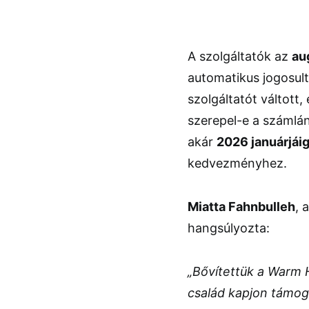
A szolgáltatók az
au
automatikus jogosult
szolgáltatót váltott
szerepel-e a számlán
akár
2026 januárjái
kedvezményhez.
Miatta Fahnbulleh
, 
hangsúlyozta:
„Bővítettük a Warm
család kapjon támoga