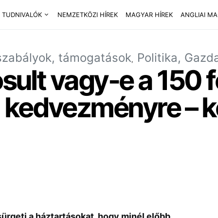
 TUDNIVALÓK
NEMZETKÖZI HÍREK
MAGYAR HÍREK
ANGLIAI M
szabályok, támogatások
Politika, Gazd
osult vagy-e a 150 
 kedvezményre – k
sürgeti a háztartásokat, hogy minél előbb