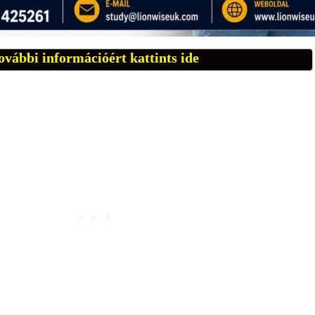
ovábbi információért kattints ide