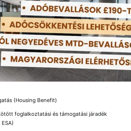
atás (Housing Benefit)
tött foglalkoztatási és támogatási járadék
d ESA)