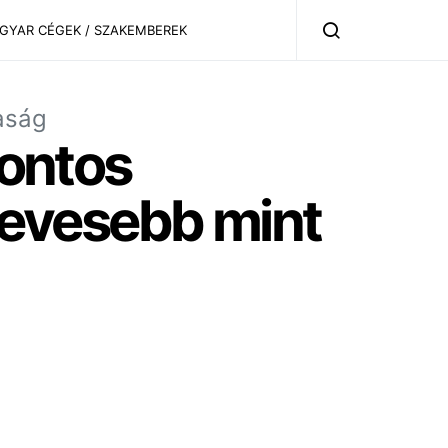
AGYAR CÉGEK / SZAKEMBEREK
aság
fontos
evesebb mint