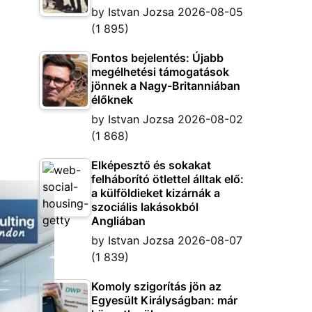
by
Istvan Jozsa
2026-08-05
(1 895)
Fontos bejelentés: Újabb
megélhetési támogatások
jönnek a Nagy-Britanniában
élőknek
by
Istvan Jozsa
2026-08-02
(1 868)
Elképesztő és sokakat
felháborító ötlettel álltak elő:
a külföldieket kizárnák a
szociális lakásokból
Angliában
by
Istvan Jozsa
2026-08-07
(1 839)
Komoly szigorítás jön az
Egyesült Királyságban: már