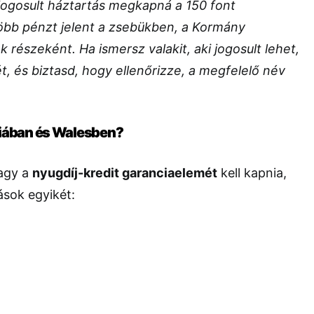
 jogosult háztartás megkapná a 150 font
bb pénzt jelent a zsebükben, a Kormány
 részeként. Ha ismersz valakit, aki jogosult lehet,
ét, és biztasd, hogy ellenőrizze, a megfelelő név
liában és Walesben?
agy a
nyugdíj-kredit garanciaelemét
kell kapnia,
ások egyikét: