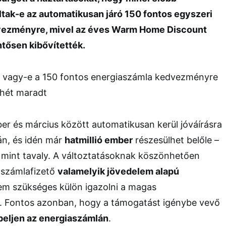
ltak-e az automatikusan járó 150 fontos egyszeri
ezményre, mivel az éves Warm Home Discount
ntősen kibővítették.
r és március között automatikusan kerül jóváírásra
án, és idén már
hatmillió ember
részesülhet belőle –
b, mint tavaly. A változtatásoknak köszönhetően
 számlafizető
valamelyik jövedelem alapú
em szükséges külön igazolni a magas
t. Fontos azonban, hogy a támogatást igénybe vevő
peljen az energiaszámlán
.