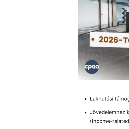
Lakhatási támog
Jövedelemhez kö
(Income-relate