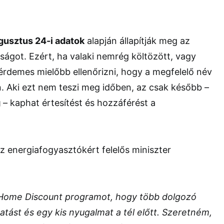
gusztus 24-i adatok
alapján állapítják meg az
ságot. Ezért, ha valaki nemrég költözött, vagy
, érdemes mielőbb ellenőrizni, hogy a megfelelő név
. Aki ezt nem teszi meg időben, az csak később –
g
– kaphat értesítést és hozzáférést a
az energiafogyasztókért felelős miniszter
 Home Discount programot, hogy több dolgozó
tást és egy kis nyugalmat a tél előtt. Szeretném,