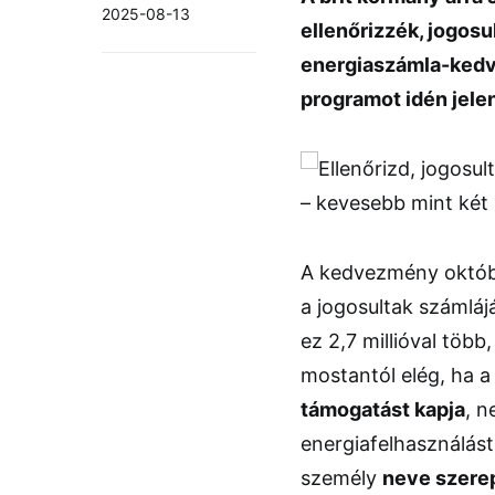
2025-08-13
ellenőrizzék, jogosu
energiaszámla-kedv
programot idén jele
A kedvezmény októbe
a jogosultak számláj
ez 2,7 millióval töb
mostantól elég, ha a
támogatást kapja
, n
energiafelhasználás
személy
neve szere