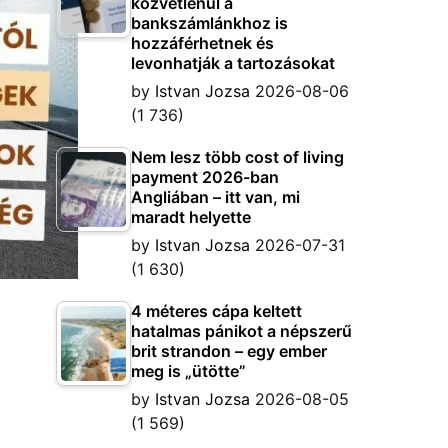
közvetlenül a
bankszámlánkhoz is
hozzáférhetnek és
levonhatják a tartozásokat
by
Istvan Jozsa
2026-08-06
(1 736)
Nem lesz több cost of living
payment 2026-ban
Angliában – itt van, mi
maradt helyette
by
Istvan Jozsa
2026-07-31
(1 630)
4 méteres cápa keltett
hatalmas pánikot a népszerű
brit strandon – egy ember
meg is „ütötte”
by
Istvan Jozsa
2026-08-05
(1 569)