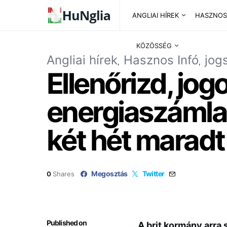
ANGLIAI HÍREK
HASZNOS
KÖZÖSSÉG
Angliai hírek
Hasznos Infó
jog
Ellenőrizd, jog
energiaszámla
két hét maradt
Megosztás
Twitter
0
Shares
Published on
A brit kormány arra 