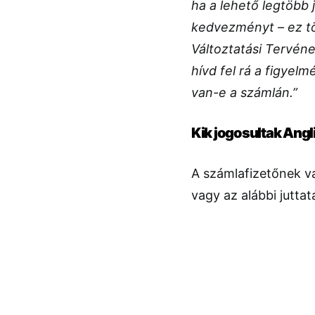
ha a lehető legtöbb
kedvezményt – ez tö
Változtatási Tervének
hívd fel rá a figyelm
van-e a számlán.”
Kik jogosultak Ang
A számlafizetőnek v
vagy az alábbi juttat