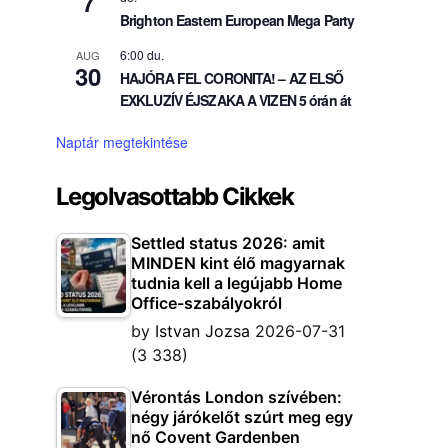
7
Brighton Eastern European Mega Party
6:00 du.
AUG
30
HAJÓRA FEL CORONITA! – AZ ELSŐ
EXKLUZÍV ÉJSZAKA A VIZEN 5 órán át
Naptár megtekintése
Legolvasottabb Cikkek
Settled status 2026: amit
MINDEN kint élő magyarnak
tudnia kell a legújabb Home
Office-szabályokról
by
Istvan Jozsa
2026-07-31
(3 338)
Vérontás London szívében:
négy járókelőt szúrt meg egy
nő Covent Gardenben