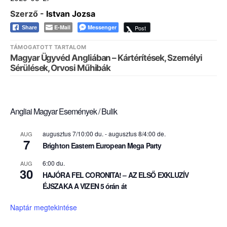
Szerző -
Istvan Jozsa
E-Mail
Messenger
Post
Share
TÁMOGATOTT TARTALOM
Magyar Ügyvéd Angliában – Kártérítések, Személyi
Sérülések, Orvosi Műhibák
Angliai Magyar Események / Bulik
augusztus 7/10:00 du.
-
augusztus 8/4:00 de.
AUG
7
Brighton Eastern European Mega Party
6:00 du.
AUG
30
HAJÓRA FEL CORONITA! – AZ ELSŐ EXKLUZÍV
ÉJSZAKA A VIZEN 5 órán át
Naptár megtekintése