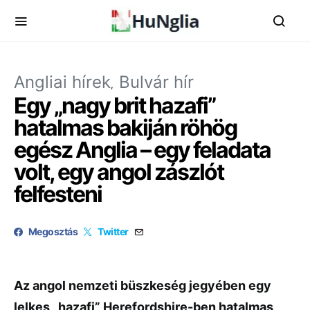
Angliai hírek
Bulvár hír
Egy „nagy brit hazafi”
hatalmas bakiján röhög
egész Anglia – egy feladata
volt, egy angol zászlót
felfesteni
Megosztás
Twitter
Az angol nemzeti büszkeség jegyében egy
lelkes „hazafi” Herefordshire-ben hatalmas