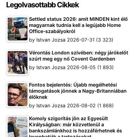
Legolvasottabb Cikkek
Settled status 2026: amit MINDEN kint élő
magyarnak tudnia kell a legújabb Home
Office-szabályokról
by
Istvan Jozsa
2026-07-31
(3 323)
Vérontás London szívében: négy járókelőt
szúrt meg egy nő Covent Gardenben
by
Istvan Jozsa
2026-08-05
(1 893)
Fontos bejelentés: Újabb megélhetési
támogatások jönnek a Nagy-Britanniában
élőknek
by
Istvan Jozsa
2026-08-02
(1 868)
Komoly szigorítás jön az Egyesült
Királyságban: már közvetlenül a
bankszámlánkhoz is hozzáférhetnek és
levonhatják a tartozásokat