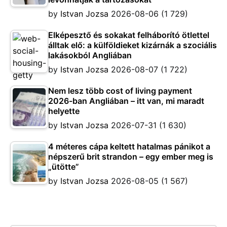
by
Istvan Jozsa
2026-08-06
(1 729)
Elképesztő és sokakat felháborító ötlettel
álltak elő: a külföldieket kizárnák a szociális
lakásokból Angliában
by
Istvan Jozsa
2026-08-07
(1 722)
Nem lesz több cost of living payment
2026-ban Angliában – itt van, mi maradt
helyette
by
Istvan Jozsa
2026-07-31
(1 630)
4 méteres cápa keltett hatalmas pánikot a
népszerű brit strandon – egy ember meg is
„ütötte”
by
Istvan Jozsa
2026-08-05
(1 567)