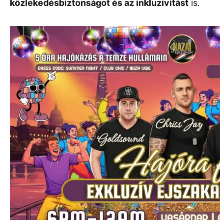
közlekedésbiztonságot és az inkluzivitást
is.