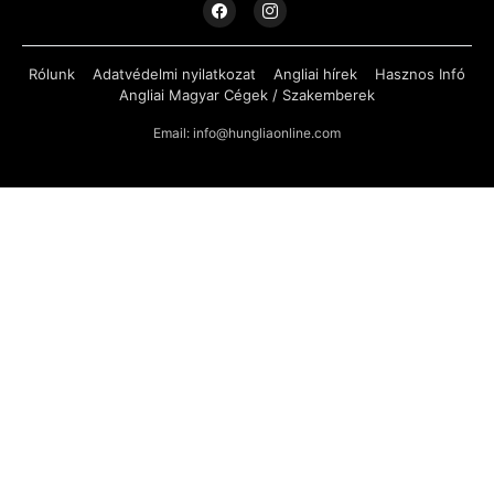
Rólunk
Adatvédelmi nyilatkozat
Angliai hírek
Hasznos Infó
Angliai Magyar Cégek / Szakemberek
Email: info@hungliaonline.com