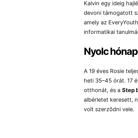
Kalvin egy ideig haj
devoni támogatott sz
amely az EveryYouth
informatikai tanulmá
Nyolc hónap 
A 19 éves Rosie tel
heti 35–45 órát. 17 
otthonát, és a
Step 
albérletet keresett, 
volt szerződni vele.