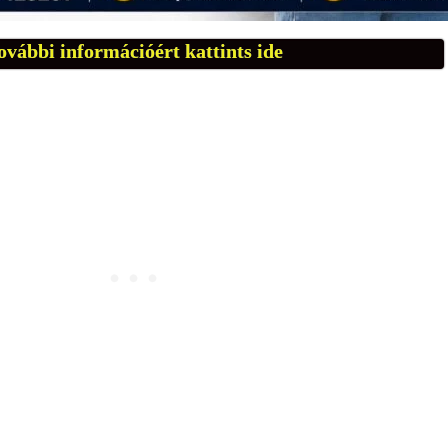
ovábbi információért kattints ide