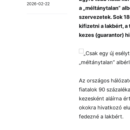
2026-02-22
a „méltánytalan” alb
szervezetek. Sok 18–
kifizetni a lakbért,
kezes (guarantor) hi
Az országos hálóza
fiatalok 90 százalék
kezesként aláírna ér
okokra hivatkozó elu
fedezné a lakbért.