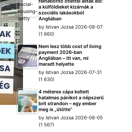
felháborító ötlettel álltak elő:
a külföldieket kizárnák a
szociális lakásokból
Angliában
by
Istvan Jozsa
2026-08-07
(1 660)
Nem lesz több cost of living
payment 2026-ban
Angliában – itt van, mi
maradt helyette
by
Istvan Jozsa
2026-07-31
(1 630)
4 méteres cápa keltett
hatalmas pánikot a népszerű
brit strandon – egy ember
meg is „ütötte”
by
Istvan Jozsa
2026-08-05
(1 567)