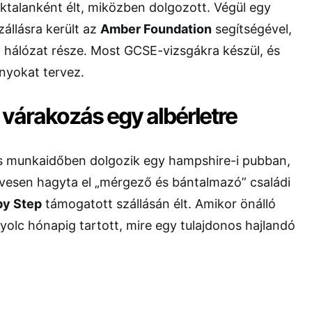
léktalanként élt, miközben dolgozott. Végül egy
állásra került az
Amber Foundation
segítségével,
 hálózat része. Most GCSE-vizsgákra készül, és
nyokat tervez.
várakozás egy albérletre
jes munkaidőben dolgozik egy hampshire-i pubban,
évesen hagyta el „mérgező és bántalmazó” családi
by Step
támogatott szállásán élt. Amikor önálló
nyolc hónapig tartott, mire egy tulajdonos hajlandó