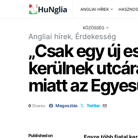
ANGLIAI HÍREK
HASZNOS
KÖZÖSSÉG
Angliai hírek
Érdekesség
„Csak egy új es
kerülnek utcár
miatt az Egyes
Megosztás
Twitter
0
Shares
Published on
Egyre több fiatal ke