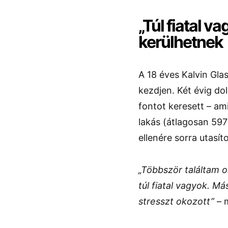
„Túl fiatal v
kerülhetnek
A 18 éves Kalvin Gla
kezdjen. Két évig do
fontot keresett – a
lakás (átlagosan 597
ellenére sorra utasíto
„Többször találtam o
túl fiatal vagyok. M
stresszt okozott”
– 