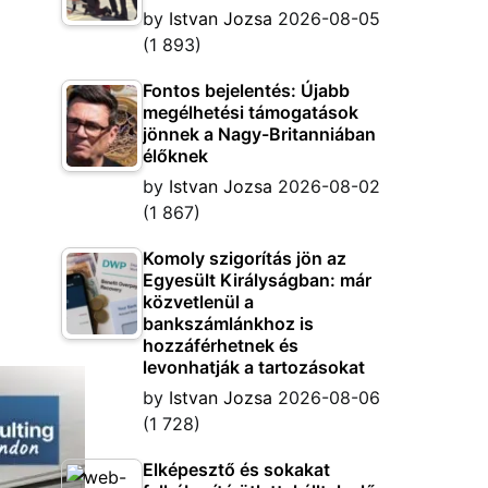
by
Istvan Jozsa
2026-08-05
(1 893)
Fontos bejelentés: Újabb
megélhetési támogatások
jönnek a Nagy-Britanniában
élőknek
by
Istvan Jozsa
2026-08-02
(1 867)
Komoly szigorítás jön az
Egyesült Királyságban: már
közvetlenül a
bankszámlánkhoz is
hozzáférhetnek és
levonhatják a tartozásokat
by
Istvan Jozsa
2026-08-06
(1 728)
Elképesztő és sokakat