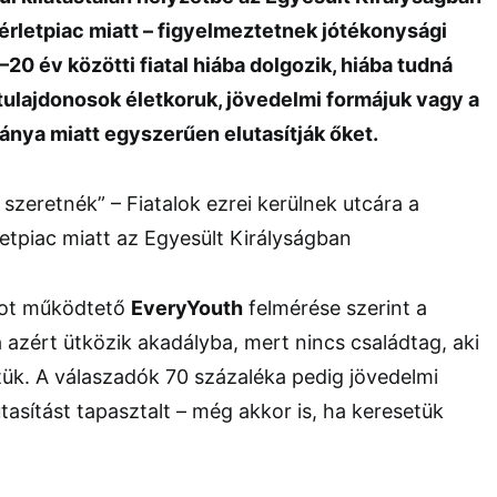
érletpiac miatt – figyelmeztetnek jótékonysági
20 év közötti fiatal hiába dolgozik, hiába tudná
 a tulajdonosok életkoruk, jövedelmi formájuk vagy a
ánya miatt egyszerűen elutasítják őket.
tot működtető
EveryYouth
felmérése szerint a
a azért ütközik akadályba, mert nincs családtag, aki
tük. A válaszadók 70 százaléka pedig jövedelmi
tasítást tapasztalt – még akkor is, ha keresetük