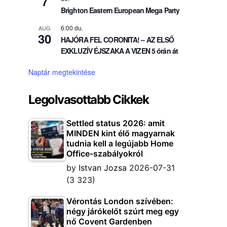
7
Brighton Eastern European Mega Party
6:00 du.
AUG
30
HAJÓRA FEL CORONITA! – AZ ELSŐ
EXKLUZÍV ÉJSZAKA A VIZEN 5 órán át
Naptár megtekintése
Legolvasottabb Cikkek
Settled status 2026: amit
MINDEN kint élő magyarnak
tudnia kell a legújabb Home
Office-szabályokról
by
Istvan Jozsa
2026-07-31
(3 323)
Vérontás London szívében:
négy járókelőt szúrt meg egy
nő Covent Gardenben