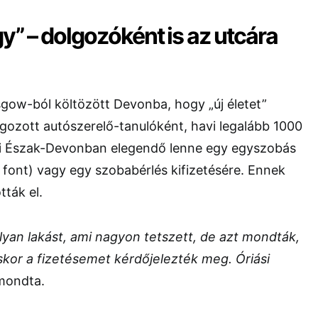
agy” – dolgozóként is az utcára
sgow-ból költözött Devonba, hogy „új életet”
lgozott autószerelő-tanulóként, havi legalább 1000
mi Észak-Devonban elegendő lenne egy egyszobás
 font) vagy egy szobabérlés kifizetésére. Ennek
tták el.
lyan lakást, ami nagyon tetszett, de azt mondták,
áskor a fizetésemet kérdőjelezték meg. Óriási
mondta.