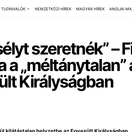
 TUDNIVALÓK
NEMZETKÖZI HÍREK
MAGYAR HÍREK
ANGLIAI M
élyt szeretnék” – F
a a „méltánytalan” 
ült Királyságban
rül kilátástalan helyzetbe az Egyesült Királyságban