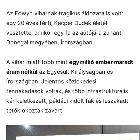
Az Eowyn viharnak tragikus áldozata is volt:
egy 20 éves férfi, Kacper Dudek életét
vesztette, amikor egy fa az autójára zuhant
Donegal megyében, Írországban.
A vihar miatt több mint
egymillió ember maradt
áram nélkül
az Egyesült Királyságban és
Írországban. Jelentős közlekedési
fennakadások voltak, és több infrastrukturális
kár keletkezett, például kidőlt fák és leszakadt
tetők okoztak zavart.