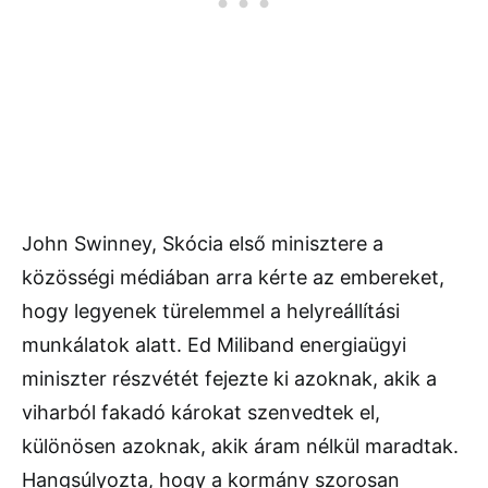
John Swinney, Skócia első minisztere a
közösségi médiában arra kérte az embereket,
hogy legyenek türelemmel a helyreállítási
munkálatok alatt. Ed Miliband energiaügyi
miniszter részvétét fejezte ki azoknak, akik a
viharból fakadó károkat szenvedtek el,
különösen azoknak, akik áram nélkül maradtak.
Hangsúlyozta, hogy a kormány szorosan