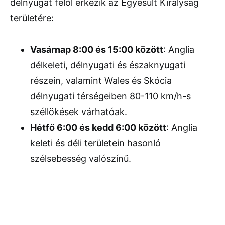
délnyugat felől érkezik az Egyesült Királyság
területére:
Vasárnap 8:00 és 15:00 között
: Anglia
délkeleti, délnyugati és északnyugati
részein, valamint Wales és Skócia
délnyugati térségeiben 80-110 km/h-s
széllökések várhatóak.
Hétfő 6:00 és kedd 6:00 között
: Anglia
keleti és déli területein hasonló
szélsebesség valószínű.