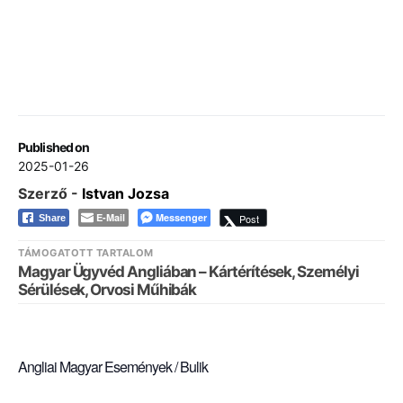
Published on
2025-01-26
Szerző -
Istvan Jozsa
E-Mail
Messenger
Post
Share
TÁMOGATOTT TARTALOM
Magyar Ügyvéd Angliában – Kártérítések, Személyi
Sérülések, Orvosi Műhibák
Angliai Magyar Események / Bulik