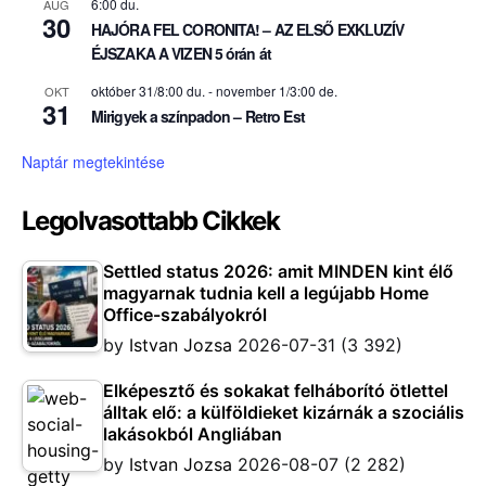
6:00 du.
AUG
30
HAJÓRA FEL CORONITA! – AZ ELSŐ EXKLUZÍV
ÉJSZAKA A VIZEN 5 órán át
október 31/8:00 du.
-
november 1/3:00 de.
OKT
31
Mirigyek a színpadon – Retro Est
Naptár megtekintése
Legolvasottabb Cikkek
Settled status 2026: amit MINDEN kint élő
magyarnak tudnia kell a legújabb Home
Office-szabályokról
by
Istvan Jozsa
2026-07-31
(3 392)
Elképesztő és sokakat felháborító ötlettel
álltak elő: a külföldieket kizárnák a szociális
lakásokból Angliában
by
Istvan Jozsa
2026-08-07
(2 282)