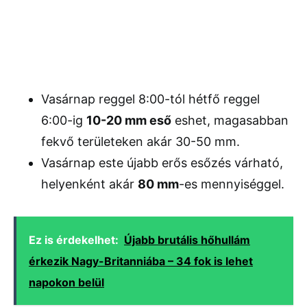
Vasárnap reggel 8:00-tól hétfő reggel
6:00-ig
10-20 mm eső
eshet, magasabban
fekvő területeken akár 30-50 mm.
Vasárnap este újabb erős esőzés várható,
helyenként akár
80 mm
-es mennyiséggel.
Ez is érdekelhet:
Újabb brutális hőhullám
érkezik Nagy-Britanniába – 34 fok is lehet
napokon belül