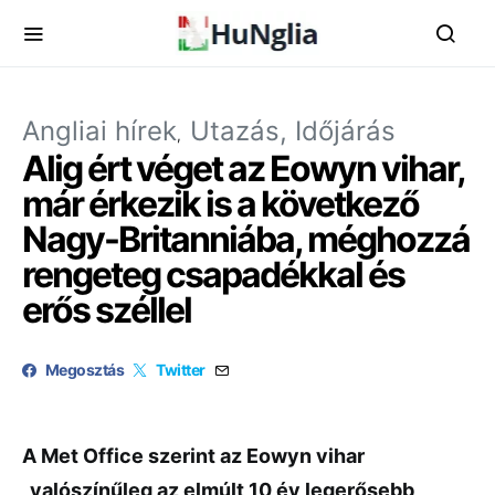
Angliai hírek
Utazás, Időjárás
Alig ért véget az Eowyn vihar,
már érkezik is a következő
Nagy-Britanniába, méghozzá
rengeteg csapadékkal és
erős széllel
Megosztás
Twitter
A Met Office szerint az Eowyn vihar
„valószínűleg az elmúlt 10 év legerősebb