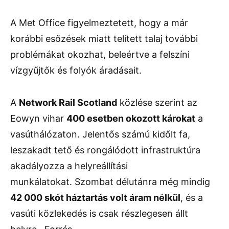
A Met Office figyelmeztetett, hogy a már
korábbi esőzések miatt telített talaj további
problémákat okozhat, beleértve a felszíni
vízgyűjtők és folyók áradásait.
A
Network Rail Scotland
közlése szerint az
Eowyn vihar
400 esetben okozott károkat
a
vasúthálózaton. Jelentős számú kidőlt fa,
leszakadt tető és rongálódott infrastruktúra
akadályozza a helyreállítási
munkálatokat. Szombat délutánra még mindig
42 000 skót háztartás volt áram nélkül
, és a
vasúti közlekedés is csak részlegesen állt