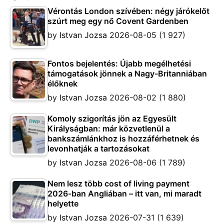
Vérontás London szívében: négy járókelőt
szúrt meg egy nő Covent Gardenben
by
Istvan Jozsa
2026-08-05
(1 927)
Fontos bejelentés: Újabb megélhetési
támogatások jönnek a Nagy-Britanniában
élőknek
by
Istvan Jozsa
2026-08-02
(1 880)
Komoly szigorítás jön az Egyesült
Királyságban: már közvetlenül a
bankszámlánkhoz is hozzáférhetnek és
levonhatják a tartozásokat
by
Istvan Jozsa
2026-08-06
(1 789)
Nem lesz több cost of living payment
2026-ban Angliában – itt van, mi maradt
helyette
by
Istvan Jozsa
2026-07-31
(1 639)