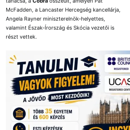
tanácsa, a
Cobra
összeült, amelyen Pat
McFadden, a Lancaster Hercegség kancellárja,
Angela Rayner miniszterelnök-helyettes,
valamint Észak-Írország és Skócia vezetői is
részt vettek.