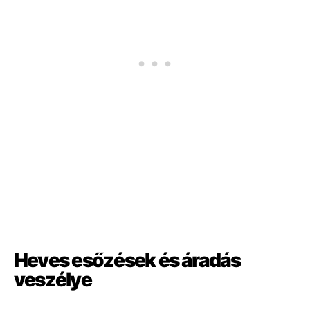
Heves esőzések és áradás
veszélye