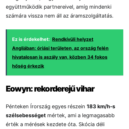
együttműködik partnereivel, amíg mindenki
számára vissza nem áll az áramszolgáltatás.
Ez is érdekelhet:
Rendkívüli helyzet
Angliában: óriási területen, az ország felén
hivatalosan is aszály van, közben 34 fokos
hőség érkezik
Eowyn: rekorderejű vihar
Pénteken Írország egyes részein
183 km/h-s
szélsebességet
mértek, ami a legmagasabb
érték a mérések kezdete óta. Skócia déli