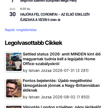
Brighton Eastern European Mega Party
6:00 du.
AUG
30
HAJÓRA FEL CORONITA! – AZ ELSŐ EXKLUZÍV
ÉJSZAKA A VIZEN 5 órán át
Naptár megtekintése
Legolvasottabb Cikkek
Settled status 2026: amit MINDEN kint élő
magyarnak tudnia kell a legújabb Home
Office-szabályokról
by
Istvan Jozsa
2026-07-31
(3 281)
Fontos bejelentés: Újabb megélhetési
támogatások jönnek a Nagy-Britanniában
élőknek
by
Istvan Jozsa
2026-08-02
(1 850)
Vérontás London szívében: négy járókelőt