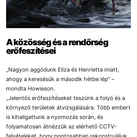
A közösség és a rendőrség
erőfeszítései
„Nagyon aggódunk Eliza és Henrietta miatt,
ahogy a keresésük a második hétbe lép” –
mondta Howieson.
„Jelentős erőfeszítéseket teszünk a folyó és a
környező területek átvizsgálására. Több embert
is kihallgattunk a nyomozás során, és
folyamatosan átnézzük az elérhető CCTV-
felvételeket, hogy pontosabban rekonstruáljuk