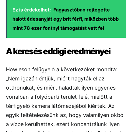
Ez is érdekelhet:
Fagyasztóban rejtegette
halott édesanyját egy brit férfi, miközben több
mint 78 ezer fontnyi támogatást vett fel
A keresés eddigi eredményei
Howieson felügyelő a következőket mondta:
„Nem igazán értjük, miért hagyták el az
otthonukat, és miért haladtak ilyen egyenes
vonalban a folyóparti terület felé, mielőtt a
térfigyelő kamera látómezejéből kiértek. Az
egyik feltételezésünk az, hogy valamilyen okból
a vízbe kerülhettek, ezért koncentrálunk ilyen