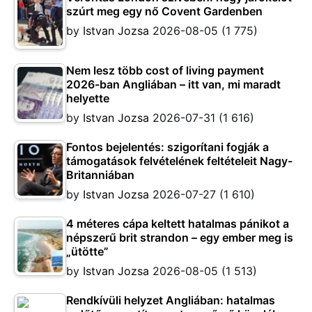
szúrt meg egy nő Covent Gardenben
by
Istvan Jozsa
2026-08-05
(1 775)
Nem lesz több cost of living payment
2026-ban Angliában – itt van, mi maradt
helyette
by
Istvan Jozsa
2026-07-31
(1 616)
Fontos bejelentés: szigorítani fogják a
támogatások felvételének feltételeit Nagy-
Britanniában
by
Istvan Jozsa
2026-07-27
(1 610)
4 méteres cápa keltett hatalmas pánikot a
népszerű brit strandon – egy ember meg is
„ütötte”
by
Istvan Jozsa
2026-08-05
(1 513)
Rendkívüli helyzet Angliában: hatalmas