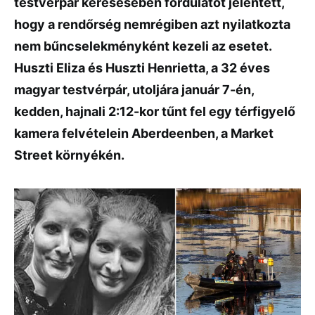
testvérpár keresésében fordulatot jelentett,
hogy a rendőrség nemrégiben azt nyilatkozta
nem bűncselekményként kezeli az esetet.
Huszti Eliza és Huszti Henrietta, a 32 éves
magyar testvérpár, utoljára január 7-én,
kedden, hajnali 2:12-kor tűnt fel egy térfigyelő
kamera felvételein Aberdeenben, a Market
Street környékén.