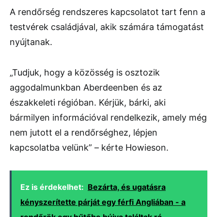
A rendőrség rendszeres kapcsolatot tart fenn a
testvérek családjával, akik számára támogatást
nyújtanak.
„Tudjuk, hogy a közösség is osztozik
aggodalmunkban Aberdeenben és az
északkeleti régióban. Kérjük, bárki, aki
bármilyen információval rendelkezik, amely még
nem jutott el a rendőrséghez, lépjen
kapcsolatba velünk” – kérte Howieson.
Ez is érdekelhet:
Bezárta, és ugatásra
kényszerítette párját egy férfi Angliában - a
rendőrök egy hűtőbe bújva találtak rá