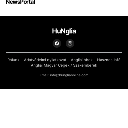
NewsPortal
HuNglia
Rólunk
Adatvédelmi nyilatkozat
Angliai hírek
Hasznos Infó
Angliai Magyar Cégek / Szakemberek
Email: info@hungliaonline.com