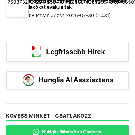
erdőtűz pusztít egy atomerőmű közelében,
lakókat evakuáltak
by
Istvan Jozsa
2026-07-30
(1 431)
Legfrissebb Hírek
Hunglia AI Asszisztens
KÖVESS MINKET - CSATLAKOZZ
HuNglia WhatsApp Csatorna