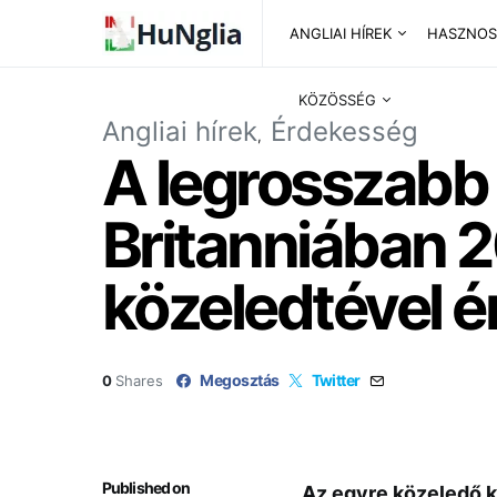
ANGLIAI HÍREK
HASZNOS
KÖZÖSSÉG
Angliai hírek
Érdekesség
A legrosszabb
Britanniában 
közeledtével é
Megosztás
Twitter
0
Shares
Published on
Az egyre közeledő k