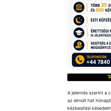
T
A jelentés szerint a
az elmúlt hat hónap
kézbesítési késedel