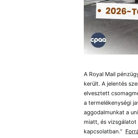
A Royal Mail pénzügy
került. A jelentés sz
elvesztett csomagme
a termelékenységi ja
aggodalmunkat a uni
miatt, és vizsgálatot
kapcsolatban.”
Forr