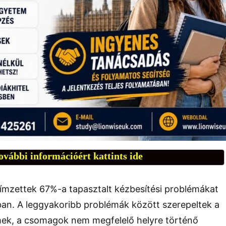
ovábbi információért kattints ide
 címzettek 67%-a tapasztalt kézbesítési problémákat
ban. A leggyakoribb problémák között szerepeltek a
mek, a csomagok nem megfelelő helyre történő