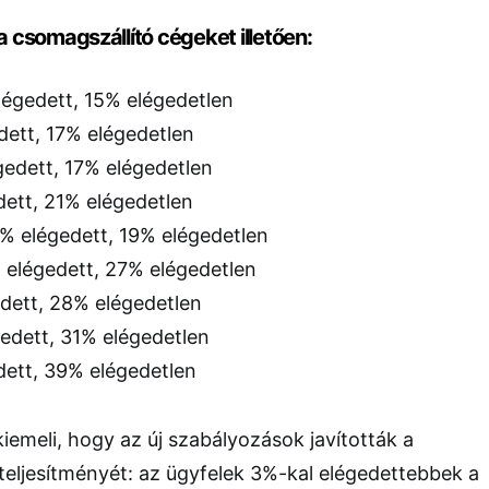
 csomagszállító cégeket illetően:
légedett, 15% elégedetlen
dett, 17% elégedetlen
gedett, 17% elégedetlen
dett, 21% elégedetlen
0% elégedett, 19% elégedetlen
 elégedett, 27% elégedetlen
dett, 28% elégedetlen
gedett, 31% elégedetlen
dett, 39% elégedetlen
iemeli, hogy az új szabályozások javították a
eljesítményét: az ügyfelek 3%-kal elégedettebbek a