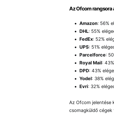
Az Ofcom rangsora a
Amazon
: 56% e
DHL
: 55% elége
FedEx
: 52% elé
UPS
: 51% elége
Parcelforce
: 5
Royal Mail
: 43%
DPD
: 43% elége
Yodel
: 38% elé
Evri
: 32% elége
Az Ofcom jelentése k
csomagküldő cégek t