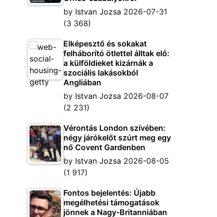
by
Istvan Jozsa
2026-07-31
(3 368)
Elképesztő és sokakat
felháborító ötlettel álltak elő:
a külföldieket kizárnák a
szociális lakásokból
Angliában
by
Istvan Jozsa
2026-08-07
(2 231)
Vérontás London szívében:
négy járókelőt szúrt meg egy
nő Covent Gardenben
by
Istvan Jozsa
2026-08-05
(1 917)
Fontos bejelentés: Újabb
megélhetési támogatások
jönnek a Nagy-Britanniában