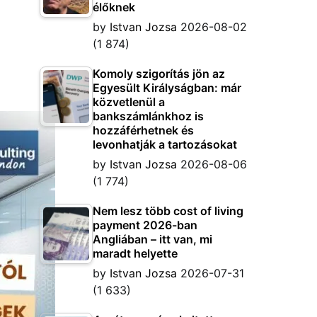
élőknek
by
Istvan Jozsa
2026-08-02
(1 874)
Komoly szigorítás jön az
Egyesült Királyságban: már
közvetlenül a
bankszámlánkhoz is
hozzáférhetnek és
levonhatják a tartozásokat
by
Istvan Jozsa
2026-08-06
(1 774)
Nem lesz több cost of living
payment 2026-ban
Angliában – itt van, mi
maradt helyette
by
Istvan Jozsa
2026-07-31
(1 633)