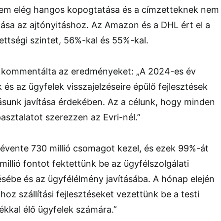
 nem elég hangos kopogtatása és a címzetteknek nem
tása az ajtónyitáshoz. Az Amazon és a DHL ért el a
ttségi szintet, 56%-kal és 55%-kal.
gy kommentálta az eredményeket: „A 2024-es év
 és az ügyfelek visszajelzéseire épülő fejlesztések
tásunk javítása érdekében. Az a célunk, hogy minden
pasztalatot szerezzen az Evri-nél.”
 évente 730 millió csomagot kezel, és ezek 99%-át
millió fontot fektettünk be az ügyfélszolgálati
ésébe és az ügyfélélmény javításába. A hónap elején
oz szállítási fejlesztéseket vezettünk be a testi
ékkal élő ügyfelek számára.”