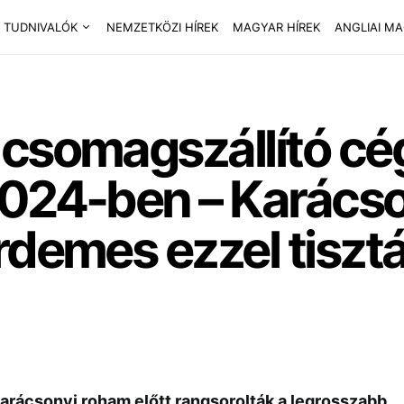
 TUDNIVALÓK
NEMZETKÖZI HÍREK
MAGYAR HÍREK
ANGLIAI M
 csomagszállító c
2024-ben – Karács
rdemes ezzel tiszt
arácsonyi roham előtt rangsorolták a legrosszabb