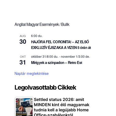
Angliai Magyar Események / Bulik
6:00 du.
AUG
30
HAJÓRA FEL CORONITA! – AZ ELSŐ
EXKLUZÍV ÉJSZAKA A VIZEN 5 órán át
október 31/8:00 du.
-
november 1/3:00 de.
OKT
31
Mirigyek a színpadon – Retro Est
Naptár megtekintése
Legolvasottabb Cikkek
Settled status 2026: amit
MINDEN kint élő magyarnak
tudnia kell a legújabb Home
Office-szabályokról