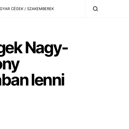
AGYAR CÉGEK / SZAKEMBEREK
égek Nagy-
ony
ában lenni