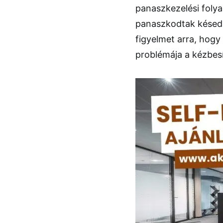
panaszkezelési foly
panaszkodtak késede
figyelmet arra, hogy
problémája a kézbes