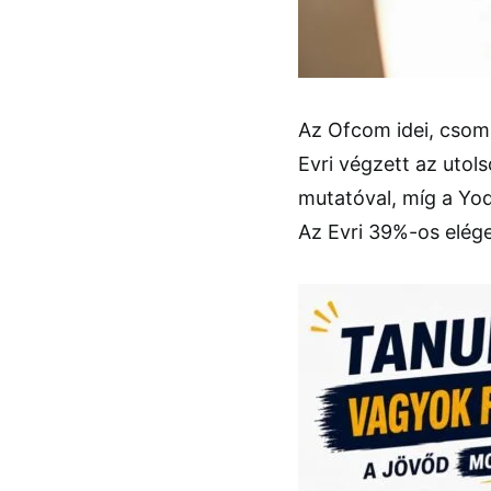
Az Ofcom idei, csoma
Evri végzett az utol
mutatóval, míg a Yo
Az Evri 39%-os elég