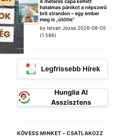
4 méteres cápa keltett
hatalmas pánikot a népszerű
brit strandon – egy ember
meg is „ütötte”
by
Istvan Jozsa
2026-08-05
(1 586)
Legfrissebb Hírek
Hunglia AI
Asszisztens
KÖVESS MINKET - CSATLAKOZZ