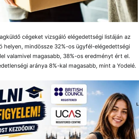
gküldő cégeket vizsgáló elégedettségi listáján az
só helyen, mindössze 32%-os ügyfél-elégedettségi
del valamivel magasabb, 38%-os eredményt ért el.
edetlenségi aránya 8%-kal magasabb, mint a Yodelé.