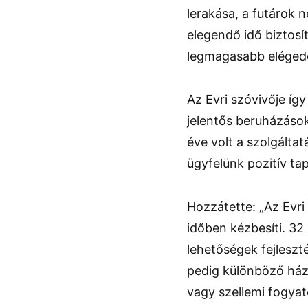
lerakása, a futárok
elegendő idő biztosí
legmagasabb elégede
Az Evri szóvivője í
jelentős beruházások
éve volt a szolgálta
ügyfelünk pozitív ta
Hozzátette: „Az Evri
időben kézbesíti. 32 
lehetőségek fejleszt
pedig különböző házh
vagy szellemi fogyat