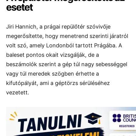
esetet
Jiri Hannich, a prágai repülőtér szóvivője
megerősítette, hogy menetrend szerinti járatról
volt szó, amely Londonból tartott Prágába. A
baleset pontos okait vizsgálják, de a
beszámolók szerint a gép túl nagy sebességgel
vagy túl meredek szögben érhette a
kifutópályát, ami a géptörzs sérüléséhez
vezetett.