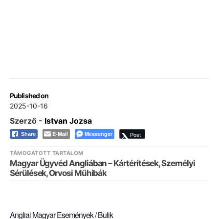
Published on
2025-10-16
Szerző -
Istvan Jozsa
E-Mail
Messenger
Post
Share
TÁMOGATOTT TARTALOM
Magyar Ügyvéd Angliában – Kártérítések, Személyi
Sérülések, Orvosi Műhibák
Angliai Magyar Események / Bulik