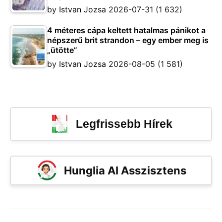
by
Istvan Jozsa
2026-07-31
(1 632)
4 méteres cápa keltett hatalmas pánikot a
népszerű brit strandon – egy ember meg is
„ütötte”
by
Istvan Jozsa
2026-08-05
(1 581)
Legfrissebb Hírek
Hunglia AI Asszisztens