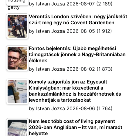
by
Istvan Jozsa
2026-08-07
(2 189)
Vérontás London szívében: négy járókelőt
szúrt meg egy nő Covent Gardenben
by
Istvan Jozsa
2026-08-05
(1 912)
Fontos bejelentés: Újabb megélhetési
támogatások jönnek a Nagy-Britanniában
élőknek
by
Istvan Jozsa
2026-08-02
(1 873)
Komoly szigorítás jön az Egyesült
Királyságban: már közvetlenül a
bankszámlánkhoz is hozzáférhetnek és
levonhatják a tartozásokat
by
Istvan Jozsa
2026-08-06
(1 764)
Nem lesz több cost of living payment
2026-ban Angliában – itt van, mi maradt
helyette