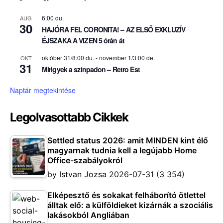
6:00 du.
AUG
30
HAJÓRA FEL CORONITA! – AZ ELSŐ EXKLUZÍV
ÉJSZAKA A VIZEN 5 órán át
október 31/8:00 du.
-
november 1/3:00 de.
OKT
31
Mirigyek a színpadon – Retro Est
Naptár megtekintése
Legolvasottabb Cikkek
Settled status 2026: amit MINDEN kint élő
magyarnak tudnia kell a legújabb Home
Office-szabályokról
by
Istvan Jozsa
2026-07-31
(3 354)
Elképesztő és sokakat felháborító ötlettel
álltak elő: a külföldieket kizárnák a szociális
lakásokból Angliában