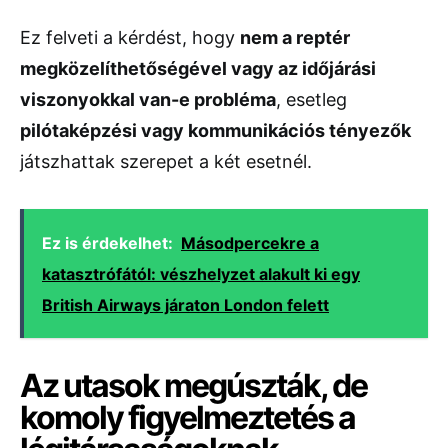
Ez felveti a kérdést, hogy
nem a reptér
megközelíthetőségével vagy az időjárási
viszonyokkal van-e probléma
, esetleg
pilótaképzési vagy kommunikációs tényezők
játszhattak szerepet a két esetnél.
Ez is érdekelhet:
Másodpercekre a
katasztrófától: vészhelyzet alakult ki egy
British Airways járaton London felett
Az utasok megúszták, de
komoly figyelmeztetés a