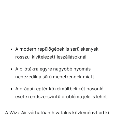
A modern repülőgépek is sérülékenyek
rosszul kivitelezett leszállásoknál
A pilótákra egyre nagyobb nyomás
nehezedik a sűrű menetrendek miatt
A prágai reptér közelmúltbeli két hasonló
esete rendszerszintű probléma jele is lehet
A Wizz Air várhatóan hivatalos közleményt ad ki