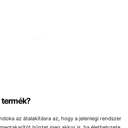
j termék?
ndoka az átalakításra az, hogy a jelenlegi rendszer
k megtakarítót büntet meg akkor is, ha élethelyzete