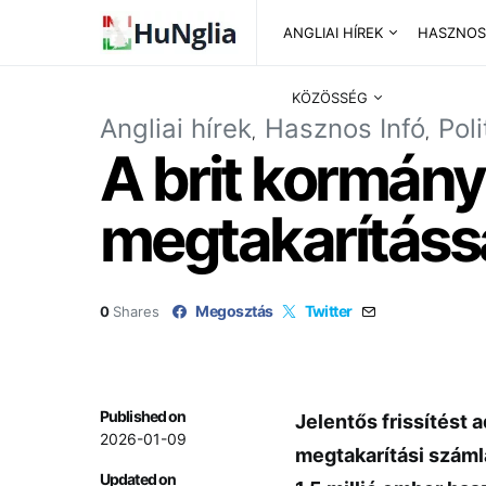
ANGLIAI HÍREK
HASZNOS
KÖZÖSSÉG
Angliai hírek
Hasznos Infó
Pol
A brit kormány 
megtakarítássa
Megosztás
Twitter
0
Shares
Published on
Jelentős frissítést a
2026-01-09
megtakarítási száml
Updated on