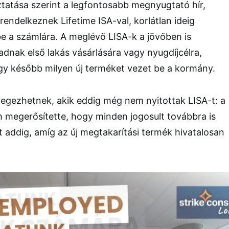
tatása szerint a legfontosabb megnyugtató hír,
rendelkeznek Lifetime ISA-val, korlátlan ideig
e a számlára. A meglévő LISA-k a jövőben is
dnak első lakás vásárlására vagy nyugdíjcélra,
ogy később milyen új terméket vezet be a kormány.
lélegezhetnek, akik eddig még nem nyitottak LISA-t: a
 megerősítette, hogy minden jogosult továbbra is
-t addig, amíg az új megtakarítási termék hivatalosan