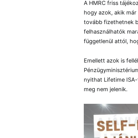
A HMRC friss tájékoz
hogy azok, akik már 
tovább fizethetnek b
felhasználhatók mara
függetlenül attól, h
Emellett azok is fel
Pénzügyminisztérium
nyithat Lifetime ISA
meg nem jelenik.