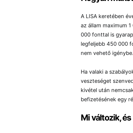
A LISA keretében éve
az állam maximum 1 0
000 fonttal is gyara
legfeljebb 450 000 f
nem vehető igénybe
Ha valaki a szabályo
veszteséget szenvedh
kivétel után nemcsak
befizetésének egy ré
Mi változik, é