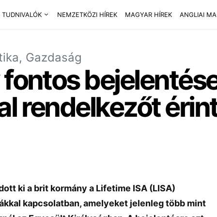
 TUDNIVALÓK
NEMZETKÖZI HÍREK
MAGYAR HÍREK
ANGLIAI M
itika, Gazdaság
fontos bejelentése,
l rendelkezőt érin
dott ki a brit kormány a Lifetime ISA (LISA)
ákkal kapcsolatban, amelyeket jelenleg több mint