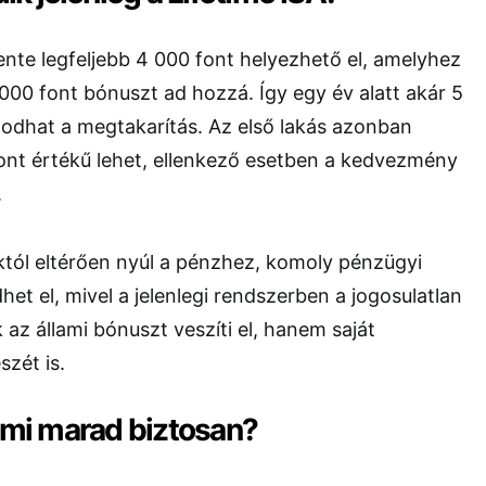
nte legfeljebb 4 000 font helyezhető el, amelyhez
00 font bónuszt ad hozzá. Így egy év alatt akár 5
podhat a megtakarítás. Az első lakás azonban
ont értékű lehet, ellenkező esetben a kedvezmény
.
któl eltérően nyúl a pénzhez, komoly pénzügyi
et el, mivel a jelenlegi rendszerben a jogosulatlan
 az állami bónuszt veszíti el, hanem saját
szét is.
s mi marad biztosan?