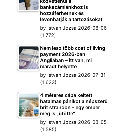
közvetlenül a
bankszámlánkhoz is
hozzáférhetnek és
levonhatják a tartozásokat
by
Istvan Jozsa
2026-08-06
(1 772)
Nem lesz több cost of living
payment 2026-ban
Angliában – itt van, mi
maradt helyette
by
Istvan Jozsa
2026-07-31
(1 633)
4 méteres cápa keltett
hatalmas pánikot a népszerű
brit strandon – egy ember
meg is „ütötte”
by
Istvan Jozsa
2026-08-05
(1 585)