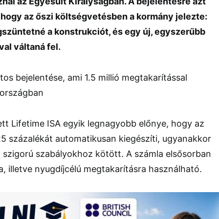
znál az Egyesült Királyságban. A bejelentésre azt
, hogy az őszi költségvetésben a kormány jelezte:
züntetné a konstrukciót, és egy új, egyszerűbb
al váltaná fel.
tt Lifetime ISA egyik legnagyobb előnye, hogy az
25 százalékát automatikusan kiegészíti, ugyanakkor
a szigorú szabályokhoz kötött. A számla elsősorban
a, illetve nyugdíjcélú megtakarításra használható.