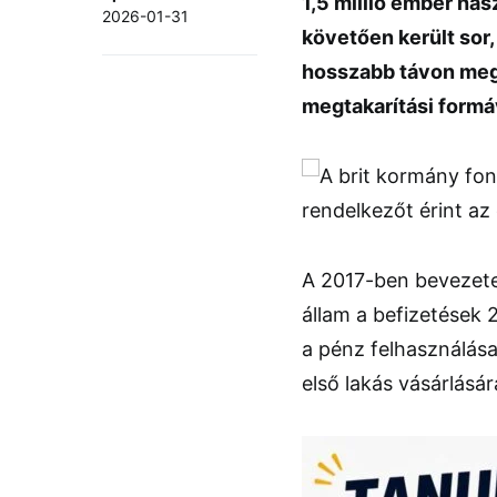
1,5 millió ember has
2026-01-31
követően került sor
hosszabb távon megs
megtakarítási formáv
A 2017-ben bevezete
állam a befizetések 
a pénz felhasználás
első lakás vásárlásár