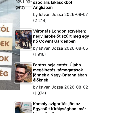
szociális lakásokból
Angliában
by
Istvan Jozsa
2026-08-07
(2 214)
Vérontás London szívében:
négy járókelőt szúrt meg egy
nő Covent Gardenben
by
Istvan Jozsa
2026-08-05
(1 916)
Fontos bejelentés: Újabb
megélhetési támogatások
jönnek a Nagy-Britanniában
élőknek
by
Istvan Jozsa
2026-08-02
(1 874)
Komoly szigorítás jön az
Egyesült Királyságban: már