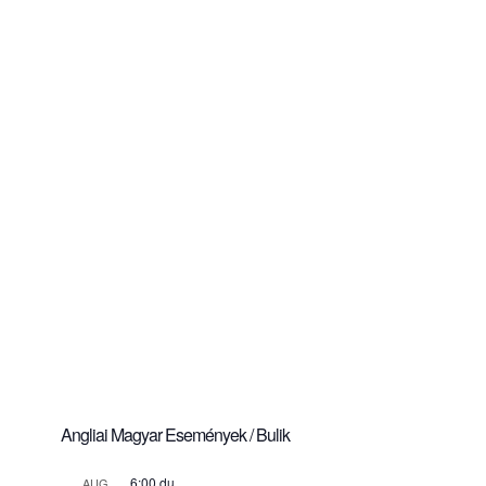
Angliai Magyar Események / Bulik
6:00 du.
AUG