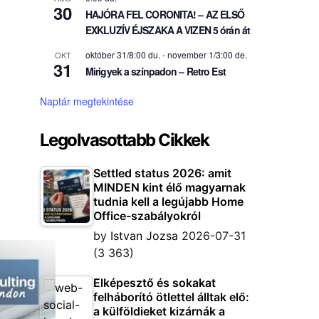
30
HAJÓRA FEL CORONITA! – AZ ELSŐ
EXKLUZÍV ÉJSZAKA A VIZEN 5 órán át
október 31/8:00 du.
-
november 1/3:00 de.
OKT
31
Mirigyek a színpadon – Retro Est
Naptár megtekintése
Legolvasottabb Cikkek
Settled status 2026: amit
MINDEN kint élő magyarnak
tudnia kell a legújabb Home
Office-szabályokról
by
Istvan Jozsa
2026-07-31
(3 363)
Elképesztő és sokakat
felháborító ötlettel álltak elő:
a külföldieket kizárnák a