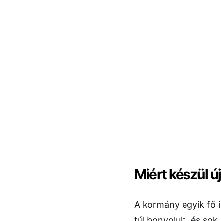
Miért készül ú
A kormány egyik fő i
túl bonyolult, és so