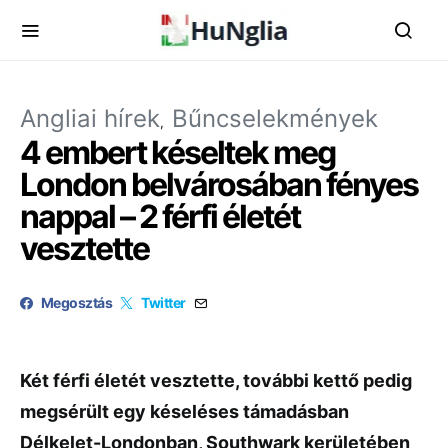
Angliai hírek
Bűncselekmények
4 embert késeltek meg
London belvárosában fényes
nappal – 2 férfi életét
vesztette
Megosztás
Twitter
Két férfi életét vesztette, további kettő pedig
megsérült egy késeléses támadásban
Délkelet-Londonban, Southwark kerületében