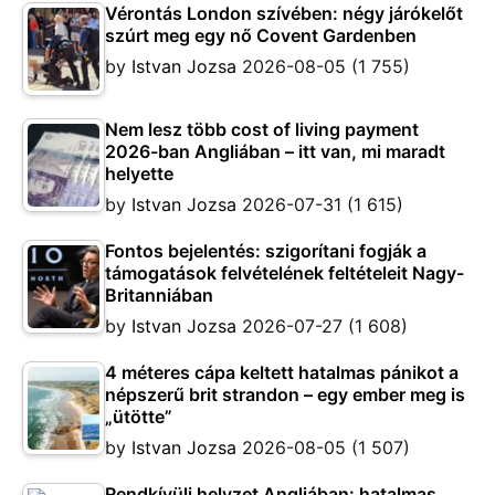
Vérontás London szívében: négy járókelőt
szúrt meg egy nő Covent Gardenben
by
Istvan Jozsa
2026-08-05
(1 755)
Nem lesz több cost of living payment
2026-ban Angliában – itt van, mi maradt
helyette
by
Istvan Jozsa
2026-07-31
(1 615)
Fontos bejelentés: szigorítani fogják a
támogatások felvételének feltételeit Nagy-
Britanniában
by
Istvan Jozsa
2026-07-27
(1 608)
4 méteres cápa keltett hatalmas pánikot a
népszerű brit strandon – egy ember meg is
„ütötte”
by
Istvan Jozsa
2026-08-05
(1 507)
Rendkívüli helyzet Angliában: hatalmas