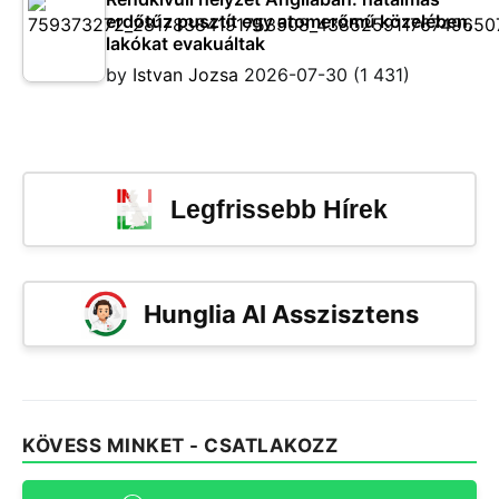
erdőtűz pusztít egy atomerőmű közelében,
lakókat evakuáltak
by
Istvan Jozsa
2026-07-30
(1 431)
Legfrissebb Hírek
Hunglia AI Asszisztens
KÖVESS MINKET - CSATLAKOZZ