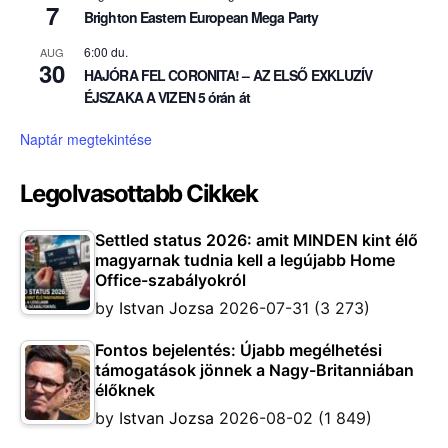
7
Brighton Eastern European Mega Party
6:00 du.
AUG
30
HAJÓRA FEL CORONITA! – AZ ELSŐ EXKLUZÍV
ÉJSZAKA A VIZEN 5 órán át
Naptár megtekintése
Legolvasottabb Cikkek
Settled status 2026: amit MINDEN kint élő
magyarnak tudnia kell a legújabb Home
Office-szabályokról
by
Istvan Jozsa
2026-07-31
(3 273)
Fontos bejelentés: Újabb megélhetési
támogatások jönnek a Nagy-Britanniában
élőknek
by
Istvan Jozsa
2026-08-02
(1 849)