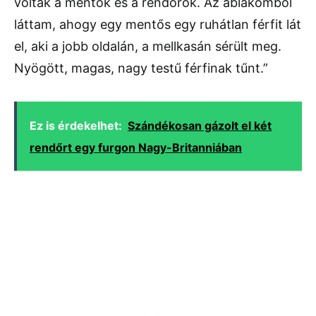
voltak a mentők és a rendőrök. Az ablakomból
láttam, ahogy egy mentős egy ruhátlan férfit lát
el, aki a jobb oldalán, a mellkasán sérült meg.
Nyögött, magas, nagy testű férfinak tűnt.”
Ez is érdekelhet:
Szándékosan gázolt el két
rendőrt egy furgon Nagy-Britanniában