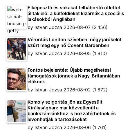
Elképesztő és sokakat felháborító ötlettel
álltak elő: a külföldieket kizárnák a szociális
lakásokból Angliában
by
Istvan Jozsa
2026-08-07
(2 156)
Vérontás London szívében: négy járókelőt
szúrt meg egy nő Covent Gardenben
by
Istvan Jozsa
2026-08-05
(1 910)
Fontos bejelentés: Újabb megélhetési
támogatások jönnek a Nagy-Britanniában
élőknek
by
Istvan Jozsa
2026-08-02
(1 872)
Komoly szigorítás jön az Egyesült
Királyságban: már közvetlenül a
bankszámlánkhoz is hozzáférhetnek és
levonhatják a tartozásokat
by
Istvan Jozsa
2026-08-06
(1 761)