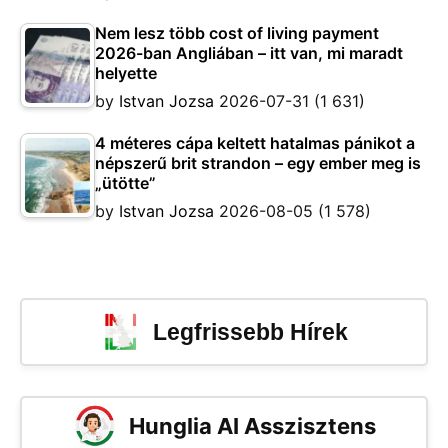
Nem lesz több cost of living payment
2026-ban Angliában – itt van, mi maradt
helyette
by
Istvan Jozsa
2026-07-31
(1 631)
4 méteres cápa keltett hatalmas pánikot a
népszerű brit strandon – egy ember meg is
„ütötte”
by
Istvan Jozsa
2026-08-05
(1 578)
Legfrissebb Hírek
Hunglia AI Asszisztens