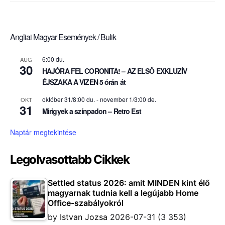
Angliai Magyar Események / Bulik
6:00 du.
AUG
30
HAJÓRA FEL CORONITA! – AZ ELSŐ EXKLUZÍV
ÉJSZAKA A VIZEN 5 órán át
október 31/8:00 du.
-
november 1/3:00 de.
OKT
31
Mirigyek a színpadon – Retro Est
Naptár megtekintése
Legolvasottabb Cikkek
Settled status 2026: amit MINDEN kint élő
magyarnak tudnia kell a legújabb Home
Office-szabályokról
by
Istvan Jozsa
2026-07-31
(3 353)