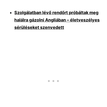
Szolgálatban lévő rendőrt próbáltak meg
halálra gázolni Angliában – életveszélyes
sérüléseket szenvedett