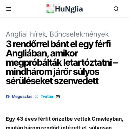
Angliai hírek
Bűncselekmények
3 rendőrrel bánt el egy férfi
Angliában, amikor
megpróbálták letartóztatni –
mindhárom járőr súlyos
sérüléseket szenvedett
Megosztás
Twitter
Egy 43 éves férfit őrizetbe vettek Crawleyban,
miután három rendőrt intézett el, súlyosan