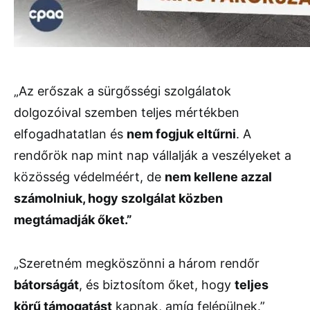
„Az erőszak a sürgősségi szolgálatok
dolgozóival szemben teljes mértékben
elfogadhatatlan és
nem fogjuk eltűrni
. A
rendőrök nap mint nap vállalják a veszélyeket a
közösség védelméért, de
nem kellene azzal
számolniuk, hogy szolgálat közben
megtámadják őket.”
„Szeretném megköszönni a három rendőr
bátorságát
, és biztosítom őket, hogy
teljes
körű támogatást
kapnak, amíg felépülnek.”