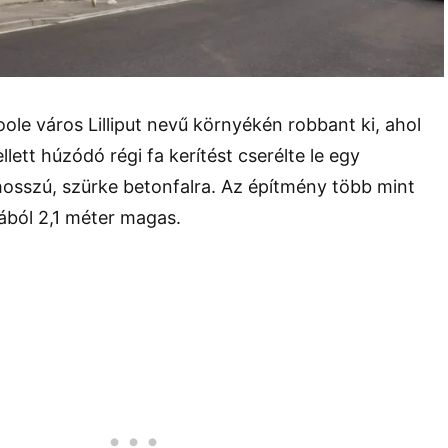
Poole város Lilliput nevű környékén robbant ki, ahol
ett húzódó régi fa kerítést cserélte le egy
hosszú, szürke betonfalra. Az építmény több mint
jából 2,1 méter magas.