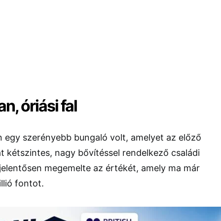
an, óriási fal
n egy szerényebb bungaló volt, amelyet az előző
át kétszintes, nagy bővítéssel rendelkező családi
s jelentősen megemelte az értékét, amely ma már
lió fontot.