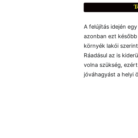
T
A felújítás idején eg
azonban ezt később l
környék lakói szerin
Ráadásul az is kider
volna szükség, ezért
jóváhagyást a helyi