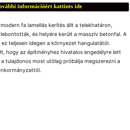
ovábbi információért kattints ide
y modern fa lamellás kerítés állt a telekhatáron,
ebontották, és helyére került a masszív betonfal. A
t ez teljesen idegen a környezet hangulatától.
ült, hogy az építményhez hivatalos engedélyre lett
 a tulajdonos most utólag próbálja megszerezni a
 önkormányzattól.