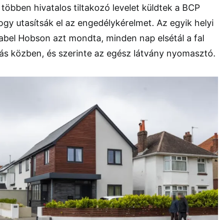
öbben hivatalos tiltakozó levelet küldtek a BCP
ogy utasítsák el az engedélykérelmet. Az egyik helyi
abel Hobson azt mondta, minden nap elsétál a fal
tás közben, és szerinte az egész látvány nyomasztó.