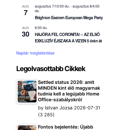
augusztus 7/10:00 du.
-
augusztus 8/4:00
AUG
7
de.
Brighton Eastern European Mega Party
6:00 du.
AUG
30
HAJÓRA FEL CORONITA! – AZ ELSŐ
EXKLUZÍV ÉJSZAKA A VIZEN 5 órán át
Naptár megtekintése
Legolvasottabb Cikkek
Settled status 2026: amit
MINDEN kint élő magyarnak
tudnia kell a legújabb Home
Office-szabályokról
by
Istvan Jozsa
2026-07-31
(3 285)
Fontos bejelentés: Újabb