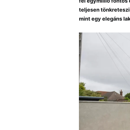
fel egymillió fontos
teljesen tönkreteszi
mint egy elegáns la