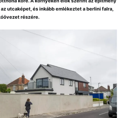
 otthona köré. A környéken élők szerint az építmény
 az utcaképet, és inkább emlékeztet a berlini falra,
kóövezet részére.