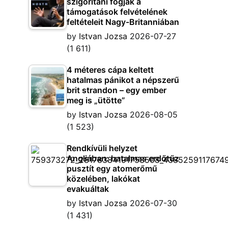
szigorítani fogják a
támogatások felvételének
feltételeit Nagy-Britanniában
by
Istvan Jozsa
2026-07-27
(1 611)
4 méteres cápa keltett
hatalmas pánikot a népszerű
brit strandon – egy ember
meg is „ütötte”
by
Istvan Jozsa
2026-08-05
(1 523)
Rendkívüli helyzet
Angliában: hatalmas erdőtűz
pusztít egy atomerőmű
közelében, lakókat
evakuáltak
by
Istvan Jozsa
2026-07-30
(1 431)