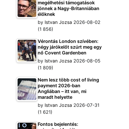
megélhetési támogatások
jönnek a Nagy-Britanniában
élőknek
by
Istvan Jozsa
2026-08-02
(1 856)
Vérontás London szívében:
négy járókelőt szúrt meg egy
nő Covent Gardenben
by
Istvan Jozsa
2026-08-05
(1 809)
Nem lesz több cost of living
payment 2026-ban
Angliában – itt van, mi
maradt helyette
by
Istvan Jozsa
2026-07-31
(1 621)
Fontos bejelentés: