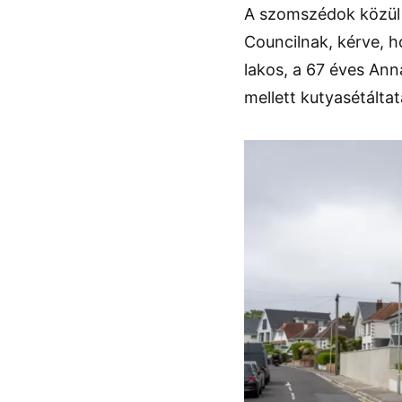
A szomszédok közül t
Councilnak, kérve, h
lakos, a 67 éves Ann
mellett kutyasétálta