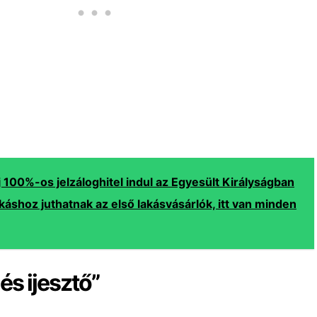
j 100%-os jelzáloghitel indul az Egyesült Királyságban
akáshoz juthatnak az első lakásvásárlók, itt van minden
s ijesztő”