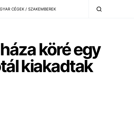
AGYAR CÉGEK / SZAKEMBEREK
a háza köré egy
tál kiakadtak