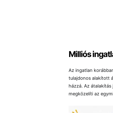
Milliós ingatl
Az ingatlan korábba
tulajdonos alakított 
házzá. Az átalakítá
megközelíti az egymil