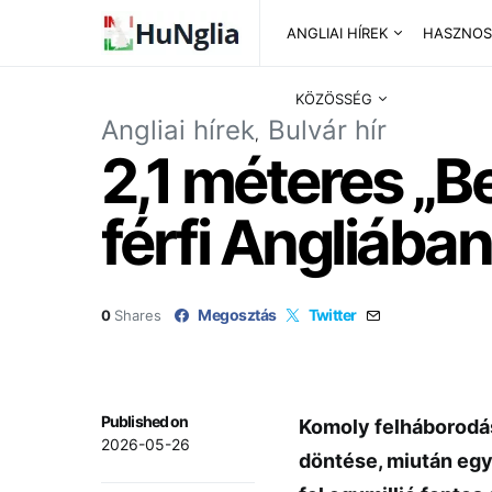
ANGLIAI HÍREK
HASZNOS
KÖZÖSSÉG
Angliai hírek
Bulvár hír
2,1 méteres „Be
férfi Angliába
Megosztás
Twitter
0
Shares
Published on
Komoly felháborodást
2026-05-26
döntése, miután egy