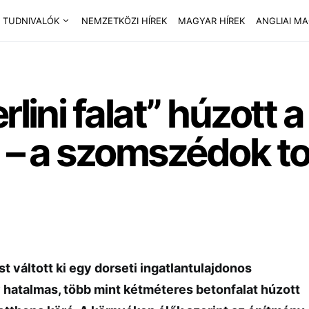
 TUDNIVALÓK
NEMZETKÖZI HÍREK
MAGYAR HÍREK
ANGLIAI M
rlini falat” húzott 
n – a szomszédok to
 váltott ki egy dorseti ingatlantulajdonos
 hatalmas, több mint kétméteres betonfalat húzott