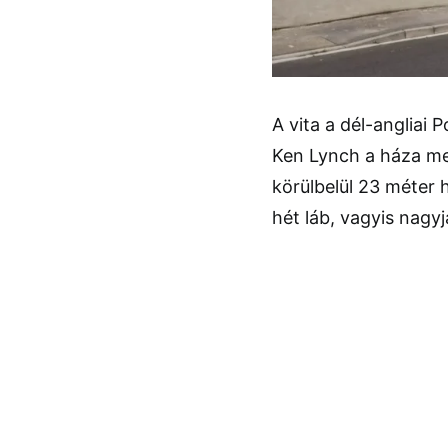
A vita a dél-angliai 
Ken Lynch a háza mell
körülbelül 23 méter 
hét láb, vagyis nagy