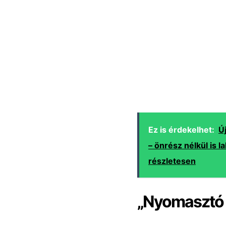
Ez is érdekelhet:
Ú
– önrész nélkül is l
részletesen
„Nyomasztó é