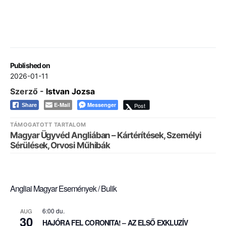
Published on
2026-01-11
Szerző -
Istvan Jozsa
E-Mail
Messenger
Post
Share
TÁMOGATOTT TARTALOM
Magyar Ügyvéd Angliában – Kártérítések, Személyi
Sérülések, Orvosi Műhibák
Angliai Magyar Események / Bulik
6:00 du.
AUG
30
HAJÓRA FEL CORONITA! – AZ ELSŐ EXKLUZÍV