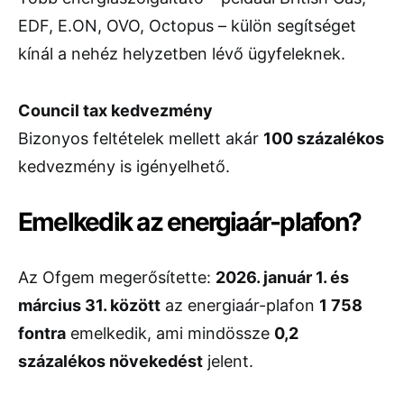
EDF, E.ON, OVO, Octopus – külön segítséget
kínál a nehéz helyzetben lévő ügyfeleknek.
Council tax kedvezmény
Bizonyos feltételek mellett akár
100 százalékos
kedvezmény is igényelhető.
Emelkedik az energiaár-plafon?
Az Ofgem megerősítette:
2026. január 1. és
március 31. között
az energiaár-plafon
1 758
fontra
emelkedik, ami mindössze
0,2
százalékos növekedést
jelent.