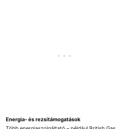
Energia- és rezsitámogatások
Több energiaszolgáltató – például British Gas,