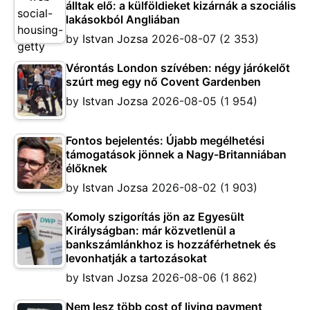
álltak elő: a külföldieket kizárnák a szociális
lakásokból Angliában
by
Istvan Jozsa
2026-08-07
(2 353)
Vérontás London szívében: négy járókelőt
szúrt meg egy nő Covent Gardenben
by
Istvan Jozsa
2026-08-05
(1 954)
Fontos bejelentés: Újabb megélhetési
támogatások jönnek a Nagy-Britanniában
élőknek
by
Istvan Jozsa
2026-08-02
(1 903)
Komoly szigorítás jön az Egyesült
Királyságban: már közvetlenül a
bankszámlánkhoz is hozzáférhetnek és
levonhatják a tartozásokat
by
Istvan Jozsa
2026-08-06
(1 862)
Nem lesz több cost of living payment