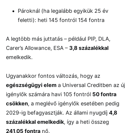
Pároknál (ha legalább egyikük 25 év
feletti): heti 145 fontról 154 fontra
A legtöbb más juttatás – például PIP, DLA,
Carer’s Allowance, ESA –
3,8 százalékkal
emelkedik.
Ugyanakkor fontos változás, hogy az
egészségügyi elem
a Universal Creditben az új
igénylők számára havi 105 fontról
50 fontra
csökken
, a meglévő igénylők esetében pedig
2029-ig befagyasztják. Az állami nyugdíj
4,8
százalékkal emelkedik
, így a heti összeg
241,05 fontra
nő.