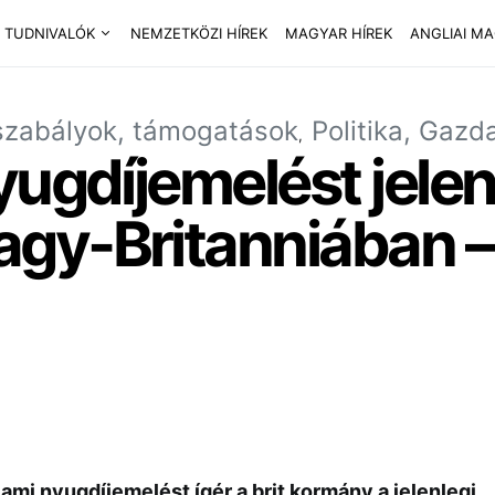
 TUDNIVALÓK
NEMZETKÖZI HÍREK
MAGYAR HÍREK
ANGLIAI M
szabályok, támogatások
Politika, Gazd
yugdíjemelést jelen
y-Britanniában – I
lami nyugdíjemelést ígér a brit kormány a jelenlegi