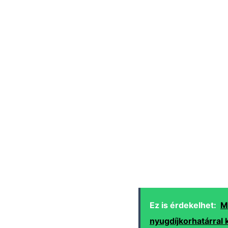
Ez is érdekelhet:
M
nyugdíjkorhatárral k