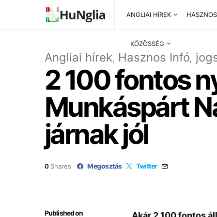
ANGLIAI HÍREK
HASZNOS
KÖZÖSSÉG
Angliai hírek
Hasznos Infó
jog
2 100 fontos n
Munkáspárt Nag
járnak jól
Megosztás
Twitter
0
Shares
Published on
Akár 2 100 fontos ál