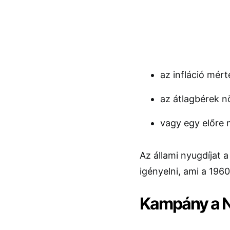
az infláció mért
az átlagbérek 
vagy egy előre
Az állami nyugdíjat a
igényelni, ami a 196
Kampány a N