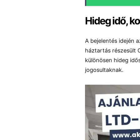
Hideg idő, 
A bejelentés idején a
háztartás részesült
különösen hideg idő
jogosultaknak.