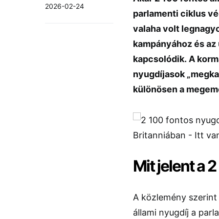
2026-02-24
parlamenti ciklus vé
valaha volt legnagy
kampányához és az ú
kapcsolódik. A korm
nyugdíjasok „megkap
különösen a megeme
Mit jelent a 
A közlemény szerint 
állami nyugdíj a parl