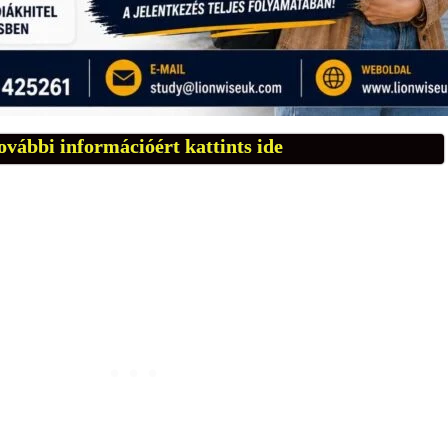
ovábbi információért kattints ide