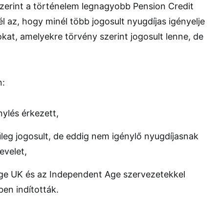
zerint a történelem legnagyobb Pension Credit
l az, hogy minél több jogosult nyugdíjas igényelje
at, amelyekre törvény szerint jogosult lenne, de
n:
nylés érkezett,
űleg jogosult, de eddig nem igénylő nyugdíjasnak
evelet,
ge UK
és az
Independent Age
szervezetekkel
en indították.