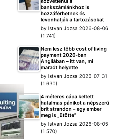
közvetlenül a
bankszámlánkhoz is
hozzáférhetnek és
levonhatják a tartozásokat
by
Istvan Jozsa
2026-08-06
(1 741)
Nem lesz több cost of living
payment 2026-ban
Angliában – itt van, mi
maradt helyette
by
Istvan Jozsa
2026-07-31
(1 630)
4 méteres cápa keltett
hatalmas pánikot a népszerű
brit strandon – egy ember
meg is „ütötte”
by
Istvan Jozsa
2026-08-05
(1 570)