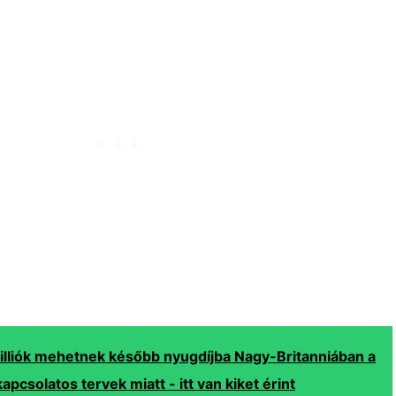
illiók mehetnek később nyugdíjba Nagy-Britanniában a
apcsolatos tervek miatt - itt van kiket érint