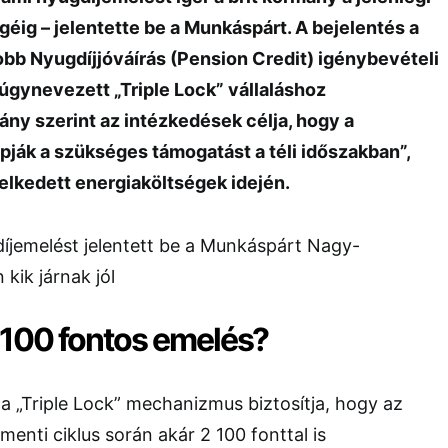
géig – jelentette be a
Munkáspárt
. A bejelentés a
obb Nyugdíjjóváírás (Pension Credit) igénybevételi
gynevezett „Triple Lock” vállaláshoz
ány szerint az intézkedések célja, hogy a
ják a szükséges támogatást a téli időszakban”,
lkedett energiaköltségek idején.
2 100 fontos emelés?
a „Triple Lock” mechanizmus biztosítja, hogy az
amenti ciklus során akár 2 100 fonttal is