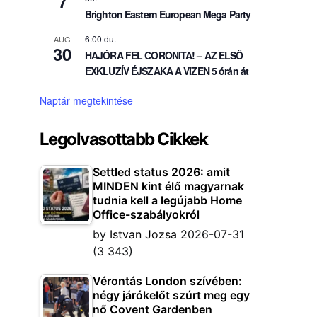
7
Brighton Eastern European Mega Party
6:00 du.
AUG
30
HAJÓRA FEL CORONITA! – AZ ELSŐ
EXKLUZÍV ÉJSZAKA A VIZEN 5 órán át
Naptár megtekintése
Legolvasottabb Cikkek
Settled status 2026: amit
MINDEN kint élő magyarnak
tudnia kell a legújabb Home
Office-szabályokról
by
Istvan Jozsa
2026-07-31
(3 343)
Vérontás London szívében:
négy járókelőt szúrt meg egy
nő Covent Gardenben