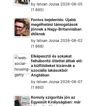
by
Istvan Jozsa
2026-08-05
(1 895)
Fontos bejelentés: Újabb
megélhetési támogatások
jönnek a Nagy-Britanniában
élőknek
by
Istvan Jozsa
2026-08-02
(1 868)
Elképesztő és sokakat
felháborító ötlettel álltak elő:
a külföldieket kizárnák a
szociális lakásokból
Angliában
by
Istvan Jozsa
2026-08-07
(1 860)
Komoly szigorítás jön az
Egyesült Királyságban: már