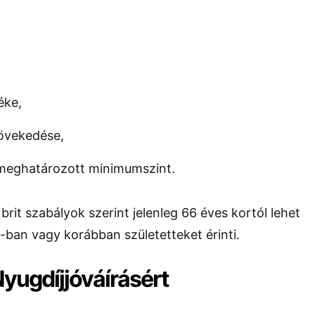
éke,
növekedése,
 meghatározott minimumszint.
 brit szabályok szerint jelenleg 66 éves kortól lehet
0-ban vagy korábban születetteket érinti.
yugdíjjóváírásért