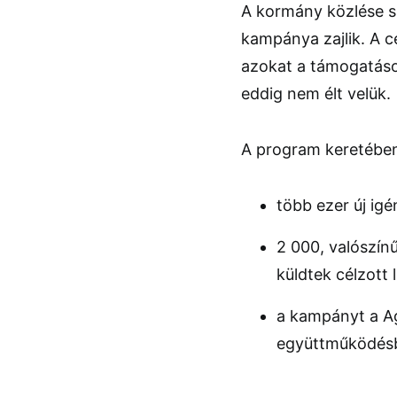
A kormány közlése s
kampánya zajlik. A cé
azokat a támogatások
eddig nem élt velük.
A program keretébe
több ezer új igé
2 000, valószín
küldtek célzott l
a kampányt a
A
együttműködésb