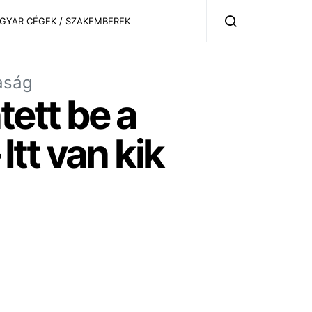
AGYAR CÉGEK / SZAKEMBEREK
aság
tett be a
tt van kik