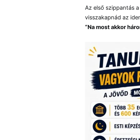
Az első szippantás 
visszakapnád az iden
“Na most akkor háro