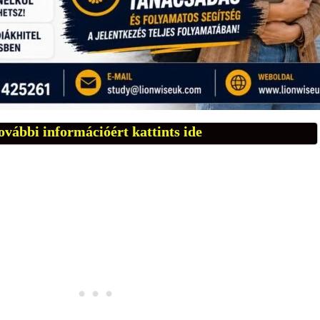
ovábbi információért kattints ide