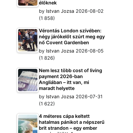
élőknek
by
Istvan Jozsa
2026-08-02
(1 858)
Vérontás London szívében:
négy járókelőt szúrt meg egy
nő Covent Gardenben
by
Istvan Jozsa
2026-08-05
(1 826)
Nem lesz több cost of living
payment 2026-ban
Angliában – itt van, mi
maradt helyette
by
Istvan Jozsa
2026-07-31
(1 622)
4 méteres cápa keltett
hatalmas pánikot a népszerű
brit strandon – egy ember