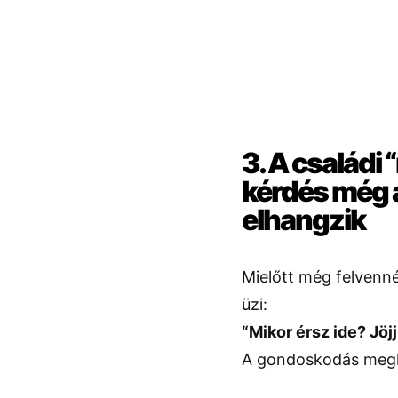
3. A családi
kérdés még
elhangzik
Mielőtt még felvenné
üzi:
“Mikor érsz ide? Jöj
A gondoskodás megha