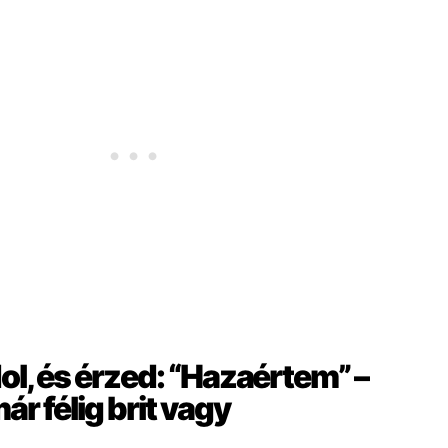
dol, és érzed: “Hazaértem” –
már félig brit vagy