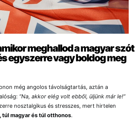
t, amikor meghallod a magyar szót
 és egyszerre vagy boldog meg
non még angolos távolságtartás, aztán a
valóság:
“Na, akkor elég volt ebből, üljünk már le!”
erre nosztalgikus és stresszes, mert hirtelen
 túl magyar és túl otthonos
.