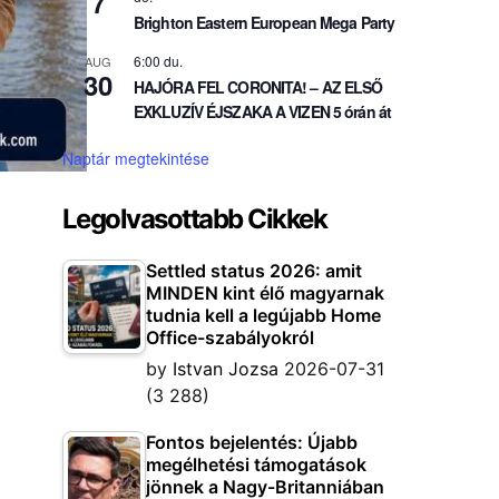
7
Brighton Eastern European Mega Party
6:00 du.
AUG
30
HAJÓRA FEL CORONITA! – AZ ELSŐ
EXKLUZÍV ÉJSZAKA A VIZEN 5 órán át
Naptár megtekintése
Legolvasottabb Cikkek
Settled status 2026: amit
MINDEN kint élő magyarnak
tudnia kell a legújabb Home
Office-szabályokról
by
Istvan Jozsa
2026-07-31
(3 288)
Fontos bejelentés: Újabb
megélhetési támogatások
jönnek a Nagy-Britanniában