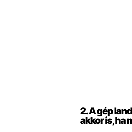
2. A gép lan
akkor is, ha 