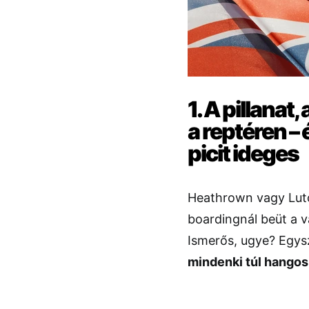
1. A pillana
a reptéren –
picit ideges
Heathrown vagy Luto
boardingnál beüt a 
Ismerős, ugye? Egysz
mindenki túl hangos,