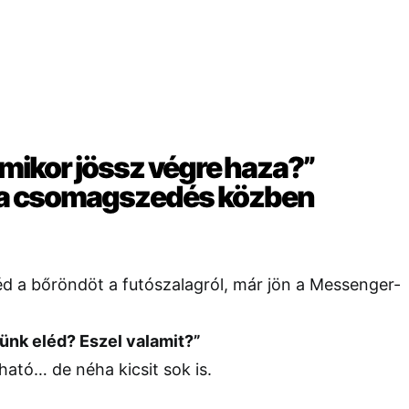
 “mikor jössz végre haza?”
 a csomagszedés közben
d a bőröndöt a futószalagról, már jön a Messenger-
jünk eléd? Eszel valamit?”
tó… de néha kicsit sok is.