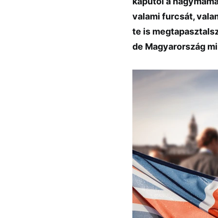
kaputól a nagymama 
valami furcsát, vala
te is megtapasztals
de Magyarország mi