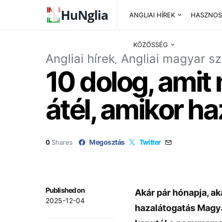
ANGLIAI HÍREK
HASZNOS
KÖZÖSSÉG
Angliai hírek
Angliai magyar sz
10 dolog, amit
átél, amikor h
Megosztás
Twitter
0
Shares
Published on
Akár pár hónapja, ak
2025-12-04
hazalátogatás Magya