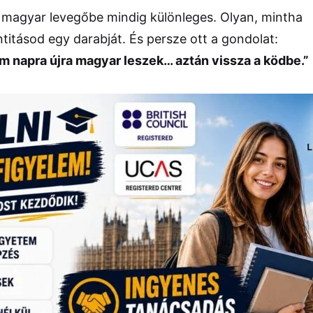
a magyar levegőbe mindig különleges. Olyan, mintha
titásod egy darabját. És persze ott a gondolat:
m napra újra magyar leszek… aztán vissza a ködbe.”