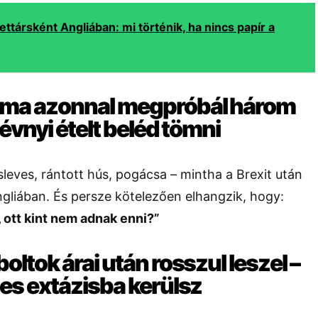
lettársként Angliában: mi történik, ha nincs papír a
ama azonnal megpróbál három
 évnyi ételt beléd tömni
sleves, rántott hús, pogácsa – mintha a Brexit után
gliában. És persze kötelezően elhangzik, hogy:
 ott kint nem adnak enni?”
oltok árai után rosszul leszel –
jes extázisba kerülsz