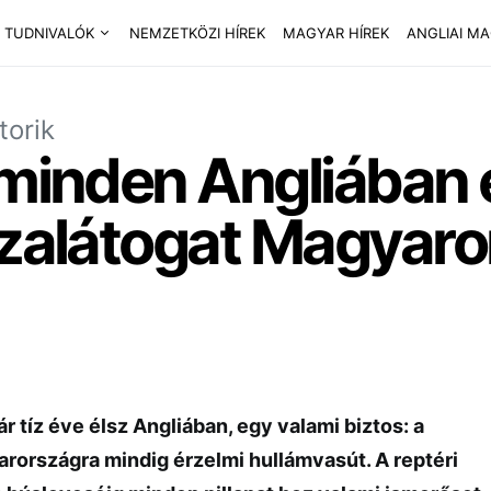
 TUDNIVALÓK
NEMZETKÖZI HÍREK
MAGYAR HÍREK
ANGLIAI M
torik
 minden Angliában
azalátogat Magyar
ár tíz éve élsz Angliában, egy valami biztos: a
rországra mindig érzelmi hullámvasút. A reptéri