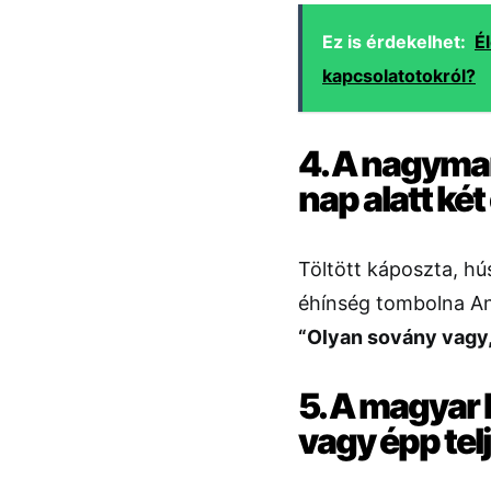
Ez is érdekelhet:
É
kapcsolatotokról?
4. A nagym
nap alatt két
Töltött káposzta, hú
éhínség tombolna An
“Olyan sovány vagy,
5. A magyar b
vagy épp tel