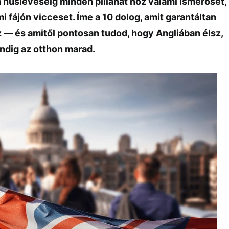
húsleveséig minden pillanat hoz valami ismerőset,
mi fájón vicceset. Íme a 10 dolog, amit garantáltan
z — és amitől pontosan tudod, hogy Angliában élsz,
ndig az otthon marad.