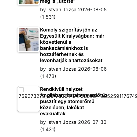
meg is „ütötte”
by
Istvan Jozsa
2026-08-05
(1 531)
Komoly szigorítás jön az
Egyesült Királyságban: már
közvetlenül a
bankszámlánkhoz is
hozzáférhetnek és
levonhatják a tartozásokat
by
Istvan Jozsa
2026-08-06
(1 473)
Rendkívüli helyzet
Angliában: hatalmas erdőtűz
pusztít egy atomerőmű
közelében, lakókat
evakuáltak
by
Istvan Jozsa
2026-07-30
(1 431)